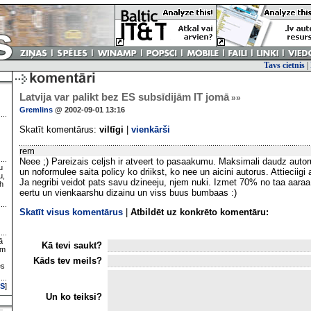
Tavs cietnis
|
Latvija var palikt bez ES subsīdijām IT jomā
»»
Gremlins
@ 2002-09-01 13:16
Skatīt komentārus:
viltīgi
|
vienkārši
rem
Neee ;) Pareizais celjsh ir atveert to pasaakumu. Maksimali daudz aut
u
un noformulee saita policy ko driikst, ko nee un aicini autorus. Attieciigi 
u,
Ja negribi veidot pats savu dzineeju, njem nuki. Izmet 70% no taa aaraa
h
eertu un vienkaarshu dizainu un viss buus bumbaas :)
Skatīt visus komentārus
|
Atbildēt uz konkrēto komentāru:
ā
Kā tevi saukt?
ām
Kāds tev meils?
es
S
]
Un ko teiksi?