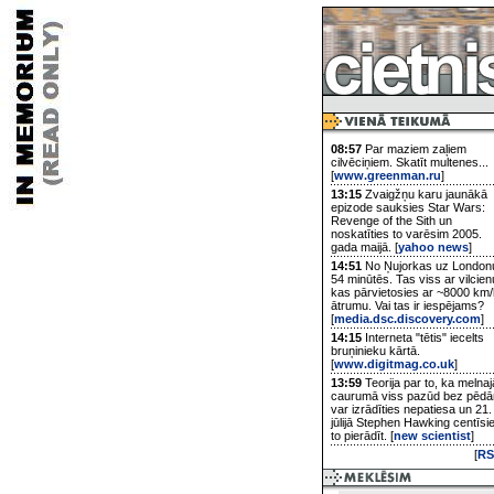
08:57
Par maziem zaļiem
cilvēciņiem. Skatīt multenes...
[
www.greenman.ru
]
13:15
Zvaigžņu karu jaunākā
epizode sauksies Star Wars:
Revenge of the Sith un
noskatīties to varēsim 2005.
gada maijā. [
yahoo news
]
14:51
No Ņujorkas uz London
54 minūtēs. Tas viss ar vilcien
kas pārvietosies ar ~8000 km/
ātrumu. Vai tas ir iespējams?
[
media.dsc.discovery.com
]
14:15
Interneta "tētis" iecelts
bruņinieku kārtā.
[
www.digitmag.co.uk
]
13:59
Teorija par to, ka melnaj
caurumā viss pazūd bez pēd
var izrādīties nepatiesa un 21.
jūlijā Stephen Hawking centīsi
to pierādīt. [
new scientist
]
[
RS