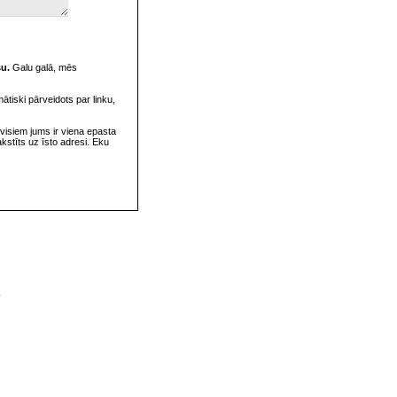
su.
Galu galā, mēs
omātiski pārveidots par linku,
visiem jums ir viena epasta
rakstīts uz īsto adresi. Eku
v
s