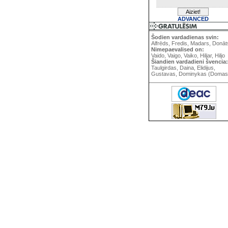
ADVANCED
Šodien vardadienas svin:
Alfrēds, Fredis, Madars, Donāt
Nimepaevalised on:
Vaido, Vaigo, Vaiko, Hiljar, Hiljo
Šiandien vardadieni švencia:
Taulgirdas, Daina, Elidijus,
Gustavas, Dominykas (Domas