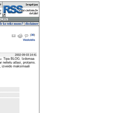
Ir ko teikt mums?
|
disclaimer
(
30
)
Viedoklis
2002-09-03 14:41
oru. Tipa BLOG. Izdomaa
ar nelielu atlasi, protams.
, izveido maksimaali