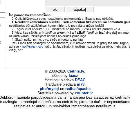
Īsa pamācība komentēšanā:
0. Obligāti jāievada savs nosaukums un komentārs. Epasts nav obligāts.
1. Nerakstīt komentāros bullšitu. Tādi komentāri tiks dzēsti, lai nemaitātu gai
s
nevēlamies būt atbildīgi par komentāriem, jo tos raksta mūsu lasītāji.
2. Tagus lietot nedrīkst. T.i. - vienkārši nesanāks :) Visi
<
arī tiks parādīti kā
<
.
3. Viss, kas sākās ar
http://
un
www.
(kā arī
e2k://
,
ftp://
un
ftp.
) tiks daiļi un aut
uz kura varās uzklikšķināt un viss atvērsies jaunā logā.
4. Skatīt nullto, pirmo, otro, trešo un ceturto punktu.
)
P.S.
Emaili tiek pasargāti no spambotiem, kuri browsē webu un grābj tos ārā. Tagad, 
adrese -
no@spam.org
, taču, ja JavaScript ir ieslēgts, uzspiežot uz nika, meils tiks 
viltīgi, ne?
© 2000-2026
Cietnis.lv
.
c0ded by
laacz
Hostingu piedāvā
DEAC
Hardware piedāvā
m79
php
/
mysql
on
redhat
/
apache
Statistika powered by
counter.lv
Jebkuru materiālu pārpublicēšana vai izmantošana bez atsauces uz cietnis.l
ir aizliegta. Izmantojot materiālus no cietnis.lv, pirms to darīt, ir nepieciešam
sazināties ar autoru un noskaidrot izmantošanas noteikumus.