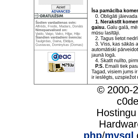
Īsa pamācība kome
ADVANCED
0. Obligāti jāievada
1. Nerakstīt koment
Šodien vardadienas svin:
Alfrēds, Fredis, Madars, Donāts
gaisu.
Galu galā, mēs
Nimepaevalised on:
mūsu lasītāji.
Vaido, Vaigo, Vaiko, Hiljar, Hiljo
Šiandien vardadieni švencia:
2. Tagus lietot nedrīk
Taulgirdas, Daina, Elidijus,
3. Viss, kas sākās 
Gustavas, Dominykas (Domas)
automātiski pārveidot
jaunā logā.
4. Skatīt nullto, pirm
P.S.
Emaili tiek pa
Tagad, visiem jums i
ir ieslēgts, uzspiežot 
© 2000-
c0d
Hostingu
Hardwar
php
/
mysql