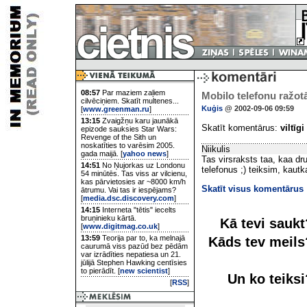
08:57
Par maziem zaļiem
Mobilo telefonu ražotā
cilvēciņiem. Skatīt multenes...
Kuģis
@ 2002-09-06 09:59
[
www.greenman.ru
]
13:15
Zvaigžņu karu jaunākā
Skatīt komentārus:
viltīgi
epizode sauksies Star Wars:
Revenge of the Sith un
noskatīties to varēsim 2005.
Niikulis
gada maijā. [
yahoo news
]
Tas virsraksts taa, kaa d
14:51
No Ņujorkas uz Londonu
telefonus ;) teiksim, kau
54 minūtēs. Tas viss ar vilcienu,
kas pārvietosies ar ~8000 km/h
Skatīt visus komentārus
ātrumu. Vai tas ir iespējams?
[
media.dsc.discovery.com
]
14:15
Interneta "tētis" iecelts
bruņinieku kārtā.
Kā tevi sauk
[
www.digitmag.co.uk
]
13:59
Teorija par to, ka melnajā
Kāds tev meil
caurumā viss pazūd bez pēdām
var izrādīties nepatiesa un 21.
jūlijā Stephen Hawking centīsies
to pierādīt. [
new scientist
]
Un ko teiks
[
RSS
]