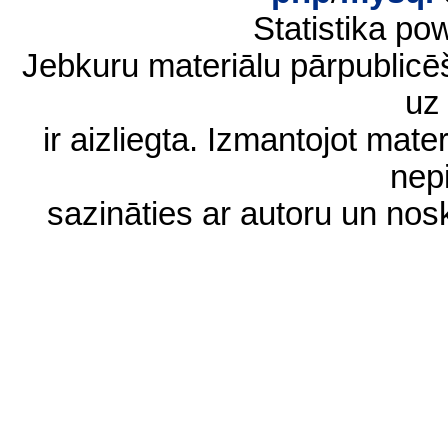
Statistika p
Jebkuru materiālu pārpublic
uz 
ir aizliegta. Izmantojot materi
nep
sazināties ar autoru un no