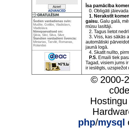
Īsa pamācība kome
0. Obligāti jāievada
ADVANCED
1. Nerakstīt koment
gaisu.
Galu galā, mēs
Šodien vardadienas svin:
Mudīte, Gotlibs, Vladislavs,
mūsu lasītāji.
Vladislava
2. Tagus lietot nedrīk
Nimepaevalised on:
Silvia, Silvi, Silva, Silve
3. Viss, kas sākās 
Šiandien vardadieni švencia:
automātiski pārveidot
Mintartas, Tarvilė, Romanas,
Rolandas
jaunā logā.
4. Skatīt nullto, pirm
P.S.
Emaili tiek pa
Tagad, visiem jums i
ir ieslēgts, uzspiežot 
© 2000-
c0d
Hostingu
Hardwar
php
/
mysql