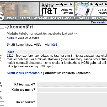
Tavs cietnis
|
Mobilo telefonu ražotāju apskats Latvijā
»»
Kuģis
@ 2002-09-06 09:59
Skatīt komentārus:
viltīgi
|
vienkārši
laacz
6210 - bremze. bremze rodaas no taa, ka sms'i ir lielaa daudzumaa ieksh
u
mazliet riebj tas, ka atminjas staavokli (phone memory) raada procentuaa
u,
netiek normaali shaareeta - sms skaits ir ierobezhots (~250 gab), lai arii
h
pilna (phonebuka entriji ~300 gab).
Skatīt visus komentārus
|
Atbildēt uz konkrēto komentāru:
ā
Kā tevi saukt?
ām
Kāds tev meils?
es
S
]
Un ko teiksi?