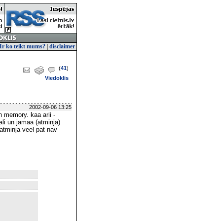
Ir ko teikt mums?
|
disclaimer
(
41
)
Viedoklis
2002-09-06 13:25
 memory. kaa arii -
li un jamaa (atminja)
 atminja veel pat nav