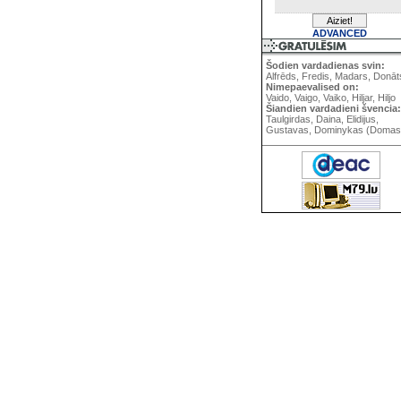
ADVANCED
Šodien vardadienas svin:
Alfrēds, Fredis, Madars, Donāt
Nimepaevalised on:
Vaido, Vaigo, Vaiko, Hiljar, Hiljo
Šiandien vardadieni švencia:
Taulgirdas, Daina, Elidijus,
Gustavas, Dominykas (Domas