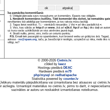
Īsa pamācība komentēšanā:
0. Obligāti jāievada savs nosaukums un komentārs. Epasts nav obligāts.
1. Nerakstīt komentāros bullšitu. Tādi komentāri tiks dzēsti, lai nemaitātu gai
s
nevēlamies būt atbildīgi par komentāriem, jo tos raksta mūsu lasītāji.
2. Tagus lietot nedrīkst. T.i. - vienkārši nesanāks :) Visi
<
arī tiks parādīti kā
<
.
3. Viss, kas sākās ar
http://
un
www.
(kā arī
e2k://
,
ftp://
un
ftp.
) tiks daiļi un aut
uz kura varās uzklikšķināt un viss atvērsies jaunā logā.
4. Skatīt nullto, pirmo, otro, trešo un ceturto punktu.
)
P.S.
Emaili tiek pasargāti no spambotiem, kuri browsē webu un grābj tos ārā. Tagad, 
adrese -
no@spam.org
, taču, ja JavaScript ir ieslēgts, uzspiežot uz nika, meils tiks 
viltīgi, ne?
© 2000-2026
Cietnis.lv
.
c0ded by
laacz
Hostingu piedāvā
DEAC
Hardware piedāvā
m79
php
/
mysql
on
redhat
/
apache
Statistika powered by
counter.lv
Jebkuru materiālu pārpublicēšana vai izmantošana bez atsauces uz cietnis.l
ir aizliegta. Izmantojot materiālus no cietnis.lv, pirms to darīt, ir nepieciešam
sazināties ar autoru un noskaidrot izmantošanas noteikumus.