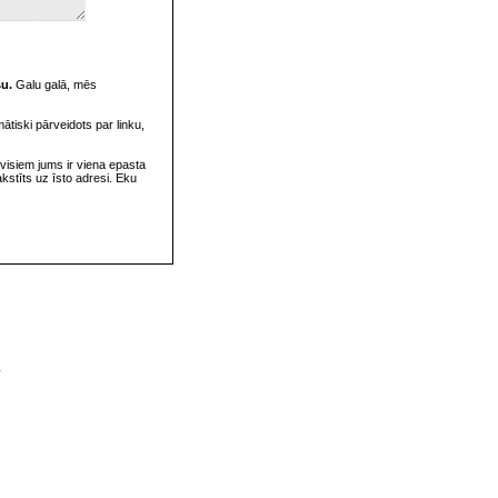
su.
Galu galā, mēs
omātiski pārveidots par linku,
visiem jums ir viena epasta
rakstīts uz īsto adresi. Eku
v
s