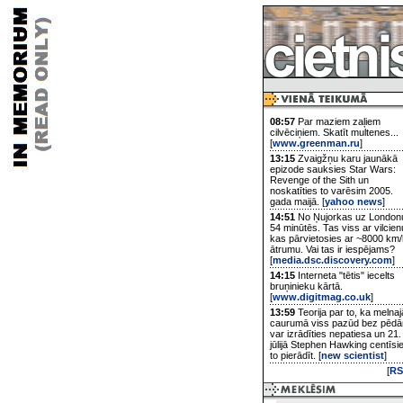
08:57
Par maziem zaļiem
cilvēciņiem. Skatīt multenes...
[
www.greenman.ru
]
13:15
Zvaigžņu karu jaunākā
epizode sauksies Star Wars:
Revenge of the Sith un
noskatīties to varēsim 2005.
gada maijā. [
yahoo news
]
14:51
No Ņujorkas uz London
54 minūtēs. Tas viss ar vilcien
kas pārvietosies ar ~8000 km/
ātrumu. Vai tas ir iespējams?
[
media.dsc.discovery.com
]
14:15
Interneta "tētis" iecelts
bruņinieku kārtā.
[
www.digitmag.co.uk
]
13:59
Teorija par to, ka melnaj
caurumā viss pazūd bez pēd
var izrādīties nepatiesa un 21.
jūlijā Stephen Hawking centīsi
to pierādīt. [
new scientist
]
[
RS