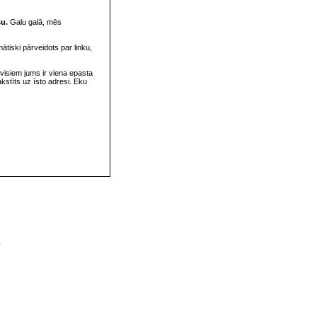
su.
Galu galā, mēs
omātiski pārveidots par linku,
visiem jums ir viena epasta
rakstīts uz īsto adresi. Eku
v
s