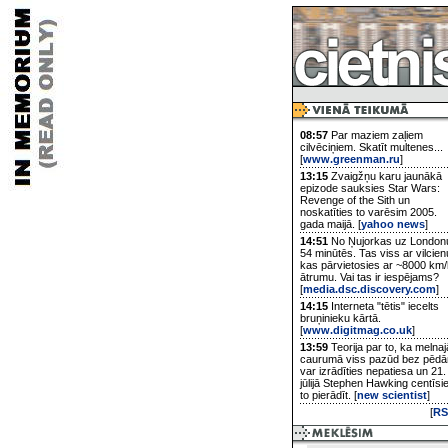
08:57
Par maziem zaļiem
cilvēciņiem. Skatīt multenes...
[
www.greenman.ru
]
13:15
Zvaigžņu karu jaunākā
epizode sauksies Star Wars:
Revenge of the Sith un
noskatīties to varēsim 2005.
gada maijā. [
yahoo news
]
14:51
No Ņujorkas uz London
54 minūtēs. Tas viss ar vilcien
kas pārvietosies ar ~8000 km/
ātrumu. Vai tas ir iespējams?
[
media.dsc.discovery.com
]
14:15
Interneta "tētis" iecelts
bruņinieku kārtā.
[
www.digitmag.co.uk
]
13:59
Teorija par to, ka melnaj
caurumā viss pazūd bez pēd
var izrādīties nepatiesa un 21.
jūlijā Stephen Hawking centīsi
to pierādīt. [
new scientist
]
[
RS