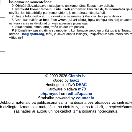
Īsa pamācība komentēšanā:
0. Obligāti jāievada savs nosaukums un komentārs. Epasts nav obligāts.
1. Nerakstīt komentāros bullšitu. Tādi komentāri tiks dzēsti, lai nemaitātu gai
nevēlamies būt atbildīgi par komentāriem, jo tos raksta mūsu lasītāji.
2. Tagus lietot nedrīkst. T.i. - vienkārši nesanāks :) Visi
<
arī tiks parādīti kā
<
.
3. Viss, kas sākās ar
http://
un
www.
(kā arī
e2k://
,
ftp://
un
ftp.
) tiks daiļi un aut
uz kura varās uzklikšķināt un viss atvērsies jaunā logā.
4. Skatīt nullto, pirmo, otro, trešo un ceturto punktu.
P.S.
Emaili tiek pasargāti no spambotiem, kuri browsē webu un grābj tos ārā. Tagad, 
adrese -
no@spam.org
, taču, ja JavaScript ir ieslēgts, uzspiežot uz nika, meils tiks 
viltīgi, ne?
© 2000-2026
Cietnis.lv
.
c0ded by
laacz
Hostingu piedāvā
DEAC
Hardware piedāvā
m79
php
/
mysql
on
redhat
/
apache
Statistika powered by
counter.lv
Jebkuru materiālu pārpublicēšana vai izmantošana bez atsauces uz cietnis.l
ir aizliegta. Izmantojot materiālus no cietnis.lv, pirms to darīt, ir nepieciešam
sazināties ar autoru un noskaidrot izmantošanas noteikumus.