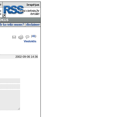
Ir ko teikt mums?
|
disclaimer
(
41
)
Viedoklis
2002-09-06 14:36