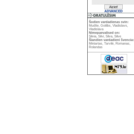
ADVANCED
Šodien vardadienas svin:
Mudīte, Gotlibs, Vladislavs,
Vladislava
Nimepaevalised on:
Silvia, Silvi, Silva, Silve
Šiandien vardadieni švencia:
Mintartas, Tarvilė, Romanas,
Rolandas