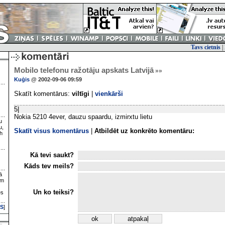
Tavs cietnis
|
Mobilo telefonu ražotāju apskats Latvijā
»»
Kuģis
@ 2002-09-06 09:59
Skatīt komentārus:
viltīgi
|
vienkārši
5|
Nokia 5210 4ever, dauzu spaardu, izmirxtu lietu
u
u,
Skatīt visus komentārus
|
Atbildēt uz konkrēto komentāru:
h
Kā tevi saukt?
Kāds tev meils?
ā
ām
Un ko teiksi?
es
S
]