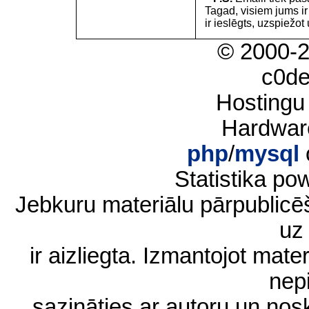
Tagad, visiem jums i
ir ieslēgts, uzspiežot 
© 2000-
c0d
Hostingu
Hardwar
php
/
mysql
Statistika p
Jebkuru materiālu pārpublic
uz 
ir aizliegta. Izmantojot materi
nep
sazināties ar autoru un no