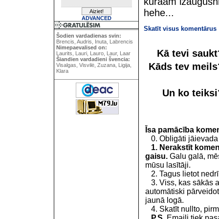
kuraam izaugushi
hehe...
ADVANCED
Skatīt visus komentārus
Šodien vardadienas svin:
Brencis, Audris, Inuta, Labrencis
Nimepaevalised on:
Kā tevi sauk
Laurits, Lauri, Lauro, Laur, Laar
Šiandien vardadieni švencia:
Kāds tev meil
Visalgas, Visvilė, Zuzana, Ligija,
Klara
Un ko teiks
Īsa pamācība kome
0. Obligāti jāievada
1. Nerakstīt koment
gaisu.
Galu galā, mēs
mūsu lasītāji.
2. Tagus lietot nedrīk
3. Viss, kas sākās 
automātiski pārveidot
jaunā logā.
4. Skatīt nullto, pirm
P.S.
Emaili tiek pa