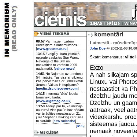
08:57
Par maziem zaļiem
Laimestā - mūsdienīgs
cilvēciņiem. Skatīt multenes...
John Doe
@ 2002-11-08 10:00
[
www.greenman.ru
]
13:15
Zvaigžņu karu jaunākā
Skatīt komentārus:
viltīgi
epizode sauksies Star Wars:
Revenge of the Sith un
noskatīties to varēsim 2005.
Exzo
gada maijā. [
yahoo news
]
A nah siikajam s
14:51
No Ņujorkas uz Londonu
54 minūtēs. Tas viss ar vilcienu,
Linuxu vai Photo
kas pārvietosies ar ~8000 km/h
ātrumu. Vai tas ir iespējams?
nestaastiet ka P
[
media.dsc.discovery.com
]
14:15
Interneta "tētis" iecelts
dzelzhu jaudu me
bruņinieku kārtā.
[
www.digitmag.co.uk
]
Dzelzhu un gaamju
13:59
Teorija par to, ka melnajā
aatraak, veel aat
caurumā viss pazūd bez pēdām
var izrādīties nepatiesa un 21.
videokarshu proc
jūlijā Stephen Hawking centīsies
to pierādīt. [
new scientist
]
sisteemas jaudu.
[
RSS
]
nemaak noveerte