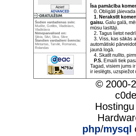
Īsa pamācība kome
0. Obligāti jāievada
ADVANCED
1. Nerakstīt koment
gaisu.
Galu galā, mēs
Šodien vardadienas svin:
Mudīte, Gotlibs, Vladislavs,
mūsu lasītāji.
Vladislava
2. Tagus lietot nedrīk
Nimepaevalised on:
Silvia, Silvi, Silva, Silve
3. Viss, kas sākās 
Šiandien vardadieni švencia:
automātiski pārveidot
Mintartas, Tarvilė, Romanas,
Rolandas
jaunā logā.
4. Skatīt nullto, pirm
P.S.
Emaili tiek pa
Tagad, visiem jums i
ir ieslēgts, uzspiežot 
© 2000-
c0d
Hostingu
Hardwar
php
/
mysql