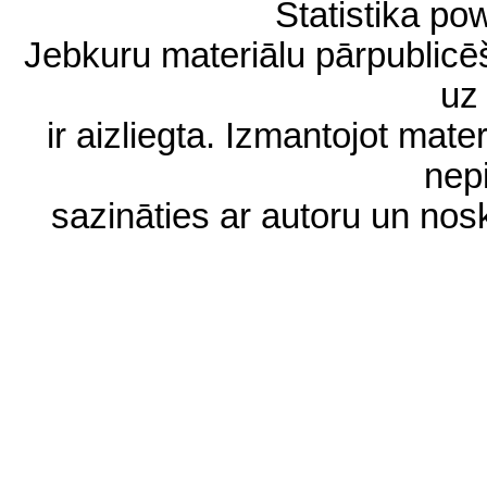
Statistika p
Jebkuru materiālu pārpublic
uz 
ir aizliegta. Izmantojot materi
nep
sazināties ar autoru un no