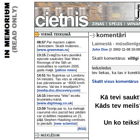
08:57
Par maziem zaļiem
Laimestā - mūsdienīgs
cilvēciņiem. Skatīt multenes...
John Doe
@ 2002-11-08 10:00
[
www.greenman.ru
]
13:15
Zvaigžņu karu jaunākā
Skatīt komentārus:
viltīgi
epizode sauksies Star Wars:
Revenge of the Sith un
noskatīties to varēsim 2005.
ledusledus
gada maijā. [
yahoo news
]
tev liekas, ka tas ir korekti
14:51
No Ņujorkas uz Londonu
54 minūtēs. Tas viss ar vilcienu,
Skatīt visus komentārus
kas pārvietosies ar ~8000 km/h
ātrumu. Vai tas ir iespējams?
[
media.dsc.discovery.com
]
Kā tevi sauk
14:15
Interneta "tētis" iecelts
bruņinieku kārtā.
[
www.digitmag.co.uk
]
Kāds tev meil
13:59
Teorija par to, ka melnajā
caurumā viss pazūd bez pēdām
var izrādīties nepatiesa un 21.
jūlijā Stephen Hawking centīsies
Un ko teiks
to pierādīt. [
new scientist
]
[
RSS
]