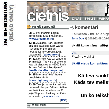
08:57
Par maziem zaļiem
Laimestā - mūsdienīgs
cilvēciņiem. Skatīt multenes...
John Doe
@ 2002-11-08 10:00
[
www.greenman.ru
]
13:15
Zvaigžņu karu jaunākā
Skatīt komentārus:
viltīgi
epizode sauksies Star Wars:
Revenge of the Sith un
noskatīties to varēsim 2005.
VIL
gada maijā. [
yahoo news
]
Piezīme vietā ;)
14:51
No Ņujorkas uz Londonu
54 minūtēs. Tas viss ar vilcienu,
Skatīt visus komentārus
kas pārvietosies ar ~8000 km/h
ātrumu. Vai tas ir iespējams?
[
media.dsc.discovery.com
]
Kā tevi sauk
14:15
Interneta "tētis" iecelts
bruņinieku kārtā.
[
www.digitmag.co.uk
]
Kāds tev meil
13:59
Teorija par to, ka melnajā
caurumā viss pazūd bez pēdām
var izrādīties nepatiesa un 21.
jūlijā Stephen Hawking centīsies
Un ko teiks
to pierādīt. [
new scientist
]
[
RSS
]