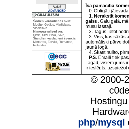
Īsa pamācība kome
0. Obligāti jāievada
ADVANCED
1. Nerakstīt koment
gaisu.
Galu galā, mēs
Šodien vardadienas svin:
Mudīte, Gotlibs, Vladislavs,
mūsu lasītāji.
Vladislava
2. Tagus lietot nedrīk
Nimepaevalised on:
Silvia, Silvi, Silva, Silve
3. Viss, kas sākās 
Šiandien vardadieni švencia:
automātiski pārveidot
Mintartas, Tarvilė, Romanas,
Rolandas
jaunā logā.
4. Skatīt nullto, pirm
P.S.
Emaili tiek pa
Tagad, visiem jums i
ir ieslēgts, uzspiežot 
© 2000-
c0d
Hostingu
Hardwar
php
/
mysql