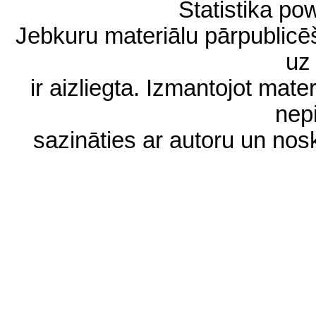
Statistika p
Jebkuru materiālu pārpublic
uz 
ir aizliegta. Izmantojot materi
nep
sazināties ar autoru un no