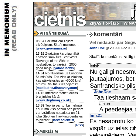
08:57
Par maziem zaļiem
Vēl nedaudz par Segwa
cilvēciņiem. Skatīt multenes...
John Doe
@ 2003-01-22 09:0
[
www.greenman.ru
]
13:15
Zvaigžņu karu jaunākā
Skatīt komentārus:
viltīgi
epizode sauksies Star Wars:
Revenge of the Sith un
noskatīties to varēsim 2005.
letish
gada maijā. [
yahoo news
]
Nu galiigi neesm
14:51
No Ņujorkas uz Londonu
54 minūtēs. Tas viss ar vilcienu,
jautaajumos, bet 
kas pārvietosies ar ~8000 km/h
ātrumu. Vai tas ir iespējams?
Sanfrancisko pil
[
media.dsc.discovery.com
]
JohnDoe
14:15
Interneta "tētis" iecelts
Taa tieshaam sa
bruņinieku kārtā.
[
www.digitmag.co.uk
]
athlon
13:59
Teorija par to, ka melnajā
A peedeejaa r
caurumā viss pazūd bez pēdām
var izrādīties nepatiesa un 21.
Imis21
jūlijā Stephen Hawking centīsies
Es nesaprotu ko 
to pierādīt. [
new scientist
]
[
RSS
]
vispār uz ielas ci
velosipēdiem. Vai