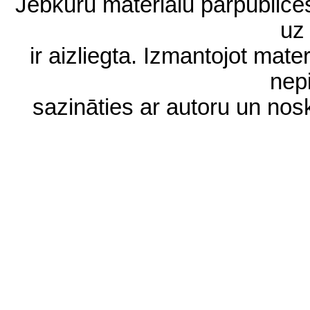
Jebkuru materiālu pārpublic
uz 
ir aizliegta. Izmantojot materi
nep
sazināties ar autoru un no