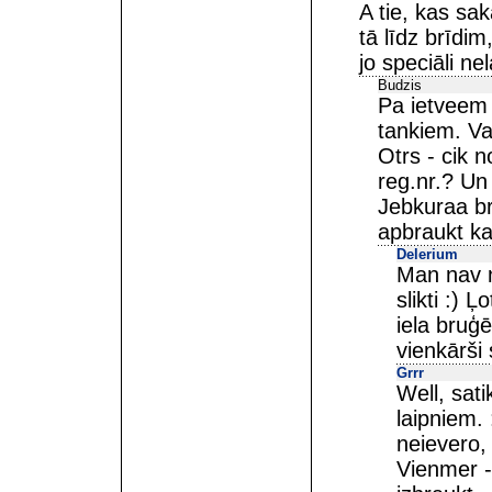
A tie, kas sa
tā līdz brīdim
jo speciāli ne
Budzis
Pa ietveem V
tankiem. Va
Otrs - cik n
reg.nr.? Un
Jebkuraa bri
apbraukt k
Delerium
Man nav ne
slikti :) Ļ
iela bruģ
vienkārši 
Grrr
Well, sati
laipniem.
neievero,
Vienmer -