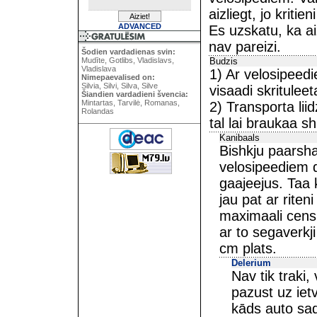
aizliegt, jo kritie
ADVANCED
Es uzskatu, ka aiz
nav pareizi.
Šodien vardadienas svin:
Mudīte, Gotlibs, Vladislavs,
Budzis
Vladislava
1) Ar velosipeedi
Nimepaevalised on:
Silvia, Silvi, Silva, Silve
visaadi skritulee
Šiandien vardadieni švencia:
Mintartas, Tarvilė, Romanas,
2) Transporta lii
Rolandas
tal lai braukaa s
Kanibaals
Bishkju paarsha
velosipeediem dr
gaajeejus. Taa k
jau pat ar riten
maximaali cens
ar to segaverkji
cm plats.
Delerium
Nav tik traki,
pazust uz ietv
kāds auto sad