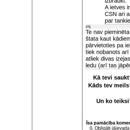
izbraukt.
A ietves 
CSN ari a
par tanki
zhj
Te nav pieminēta 
štata kaut kādie
pārvietoties pa i
tiek nobanots ar
atliek divas izeja
ledu (arī tas jāpēr
Kā tevi sauk
Kāds tev meil
Un ko teiks
Īsa pamācība kome
0. Obligāti jāievada