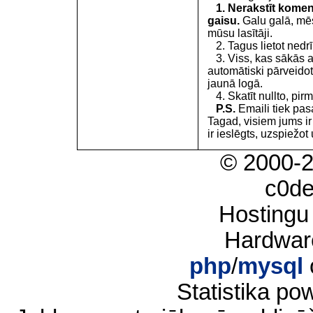
1. Nerakstīt koment
gaisu.
Galu galā, mēs
mūsu lasītāji.
2. Tagus lietot nedrīk
3. Viss, kas sākās 
automātiski pārveidot
jaunā logā.
4. Skatīt nullto, pirm
P.S.
Emaili tiek pa
Tagad, visiem jums i
ir ieslēgts, uzspiežot 
© 2000-
c0d
Hostingu
Hardwar
php
/
mysql
Statistika p