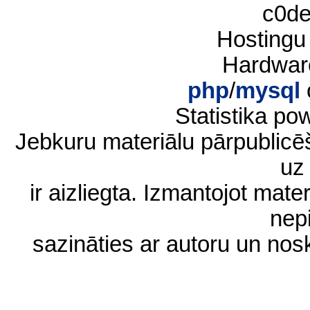
c0d
Hostingu
Hardwar
php
/
mysql
Statistika p
Jebkuru materiālu pārpublic
uz 
ir aizliegta. Izmantojot materi
nep
sazināties ar autoru un no