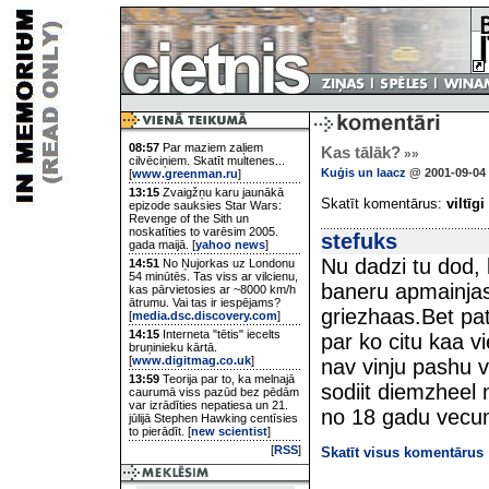
08:57
Par maziem zaļiem
Kas tālāk?
»»
cilvēciņiem. Skatīt multenes...
Kuģis un laacz
@ 2001-09-04 
[
www.greenman.ru
]
13:15
Zvaigžņu karu jaunākā
Skatīt komentārus:
viltīgi
epizode sauksies Star Wars:
Revenge of the Sith un
noskatīties to varēsim 2005.
stefuks
gada maijā. [
yahoo news
]
Nu dadzi tu dod, 
14:51
No Ņujorkas uz Londonu
54 minūtēs. Tas viss ar vilcienu,
baneru apmainjas
kas pārvietosies ar ~8000 km/h
ātrumu. Vai tas ir iespējams?
griezhaas.Bet pati
[
media.dsc.discovery.com
]
14:15
Interneta "tētis" iecelts
par ko citu kaa vi
bruņinieku kārtā.
[
www.digitmag.co.uk
]
nav vinju pashu ve
13:59
Teorija par to, ka melnajā
sodiit diemzheel n
caurumā viss pazūd bez pēdām
var izrādīties nepatiesa un 21.
no 18 gadu vecuma
jūlijā Stephen Hawking centīsies
to pierādīt. [
new scientist
]
[
RSS
]
Skatīt visus komentārus