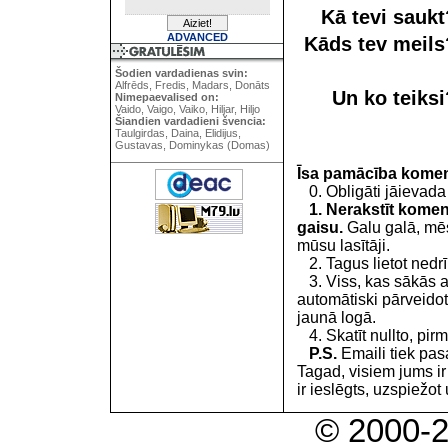
Kā tevi sauk
ADVANCED
Kāds tev meil
Šodien vardadienas svin:
Alfrēds, Fredis, Madars, Donāts
Un ko teiks
Nimepaevalised on:
Vaido, Vaigo, Vaiko, Hiljar, Hiljo
Šiandien vardadieni švencia:
Taulgirdas, Daina, Elidijus,
Gustavas, Dominykas (Domas)
Īsa pamācība kome
0. Obligāti jāievada
1. Nerakstīt koment
gaisu.
Galu galā, mēs
mūsu lasītāji.
2. Tagus lietot nedrīk
3. Viss, kas sākās 
automātiski pārveidot
jaunā logā.
4. Skatīt nullto, pirm
P.S.
Emaili tiek pa
Tagad, visiem jums i
ir ieslēgts, uzspiežot 
© 2000-