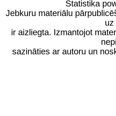
Statistika p
Jebkuru materiālu pārpublic
uz 
ir aizliegta. Izmantojot materi
nep
sazināties ar autoru un no