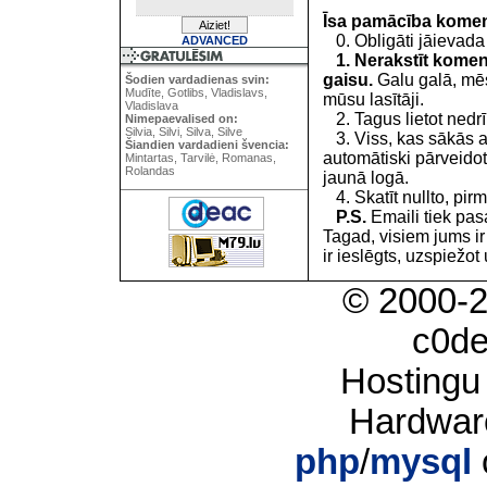
Īsa pamācība kome
0. Obligāti jāievada
ADVANCED
1. Nerakstīt koment
gaisu.
Galu galā, mēs
Šodien vardadienas svin:
Mudīte, Gotlibs, Vladislavs,
mūsu lasītāji.
Vladislava
2. Tagus lietot nedrīk
Nimepaevalised on:
Silvia, Silvi, Silva, Silve
3. Viss, kas sākās 
Šiandien vardadieni švencia:
automātiski pārveidot
Mintartas, Tarvilė, Romanas,
Rolandas
jaunā logā.
4. Skatīt nullto, pirm
P.S.
Emaili tiek pa
Tagad, visiem jums i
ir ieslēgts, uzspiežot 
© 2000-
c0d
Hostingu
Hardwar
php
/
mysql