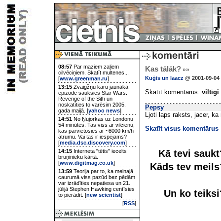
08:57
Par maziem zaļiem
Kas tālāk?
»»
cilvēciņiem. Skatīt multenes...
Kuģis un laacz
@ 2001-09-04 
[
www.greenman.ru
]
13:15
Zvaigžņu karu jaunākā
Skatīt komentārus:
viltīgi
epizode sauksies Star Wars:
Revenge of the Sith un
noskatīties to varēsim 2005.
Pepsy
gada maijā. [
yahoo news
]
Ljoti laps raksts, jacer, k
14:51
No Ņujorkas uz Londonu
54 minūtēs. Tas viss ar vilcienu,
Skatīt visus komentārus
kas pārvietosies ar ~8000 km/h
ātrumu. Vai tas ir iespējams?
[
media.dsc.discovery.com
]
Kā tevi sauk
14:15
Interneta "tētis" iecelts
bruņinieku kārtā.
[
www.digitmag.co.uk
]
Kāds tev meil
13:59
Teorija par to, ka melnajā
caurumā viss pazūd bez pēdām
var izrādīties nepatiesa un 21.
jūlijā Stephen Hawking centīsies
Un ko teiks
to pierādīt. [
new scientist
]
[
RSS
]