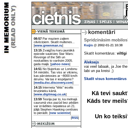
08:57
Par maziem zaļiem
Spridzināsim mobilos
cilvēciņiem. Skatīt multenes...
Kuģis
@ 2002-01-21 10:38
[
www.greenman.ru
]
13:15
Zvaigžņu karu jaunākā
Skatīt komentārus:
viltīgi
epizode sauksies Star Wars:
Revenge of the Sith un
noskatīties to varēsim 2005.
Aleksejs
gada maijā. [
yahoo news
]
vai veel labaak, ja Joe th
14:51
No Ņujorkas uz Londonu
labi un pa kreisi ;)
54 minūtēs. Tas viss ar vilcienu,
kas pārvietosies ar ~8000 km/h
Skatīt visus komentārus
ātrumu. Vai tas ir iespējams?
[
media.dsc.discovery.com
]
14:15
Interneta "tētis" iecelts
bruņinieku kārtā.
Kā tevi sauk
[
www.digitmag.co.uk
]
13:59
Teorija par to, ka melnajā
Kāds tev meil
caurumā viss pazūd bez pēdām
var izrādīties nepatiesa un 21.
jūlijā Stephen Hawking centīsies
to pierādīt. [
new scientist
]
Un ko teiks
[
RSS
]