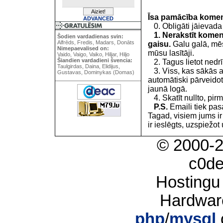
Īsa pamācība kome
ADVANCED
0. Obligāti jāievada
1. Nerakstīt koment
Šodien vardadienas svin:
Alfrēds, Fredis, Madars, Donāts
gaisu.
Galu galā, mēs
Nimepaevalised on:
mūsu lasītāji.
Vaido, Vaigo, Vaiko, Hiljar, Hiljo
Šiandien vardadieni švencia:
2. Tagus lietot nedrīk
Taulgirdas, Daina, Elidijus,
3. Viss, kas sākās 
Gustavas, Dominykas (Domas)
automātiski pārveidot
jaunā logā.
4. Skatīt nullto, pirm
P.S.
Emaili tiek pa
Tagad, visiem jums i
ir ieslēgts, uzspiežot 
© 2000-
c0d
Hostingu
Hardwar
php
/
mysql