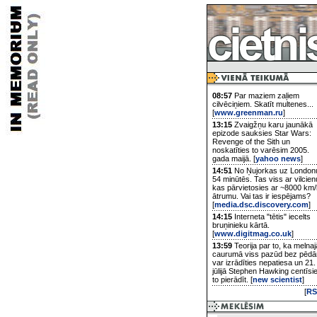
08:57
Par maziem zaļiem
cilvēciņiem. Skatīt multenes...
[
www.greenman.ru
]
13:15
Zvaigžņu karu jaunākā
epizode sauksies Star Wars:
Revenge of the Sith un
noskatīties to varēsim 2005.
gada maijā. [
yahoo news
]
14:51
No Ņujorkas uz London
54 minūtēs. Tas viss ar vilcien
kas pārvietosies ar ~8000 km/
ātrumu. Vai tas ir iespējams?
[
media.dsc.discovery.com
]
14:15
Interneta "tētis" iecelts
bruņinieku kārtā.
[
www.digitmag.co.uk
]
13:59
Teorija par to, ka melnaj
caurumā viss pazūd bez pēd
var izrādīties nepatiesa un 21.
jūlijā Stephen Hawking centīsi
to pierādīt. [
new scientist
]
[
RS