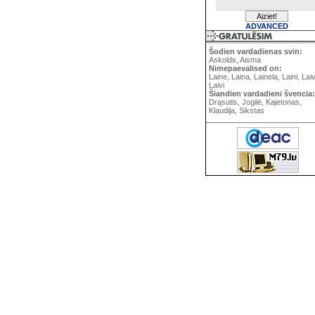
ADVANCED
Šodien vardadienas svin:
Askolds, Aisma
Nimepaevalised on:
Laine, Laina, Lainela, Laini, Lai
Laivi
Šiandien vardadieni švencia:
Drąsutis, Jogilė, Kajetonas,
Klaudija, Sikstas