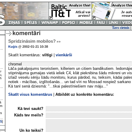
Tavs cietnis
|
Spridzināsim mobilos?
»»
Kuģis
@ 2002-01-21 10:38
Skatīt komentārus:
viltīgi
|
vienkārši
chromel
Lāča pakalpojums teroristiem, killeriem un citiem bandikutiem. Iedomāj
u
stiprinājuma gumaijas vietā ieliek C4, klāt pieknibina šādu mikreni un viss
u,
izlaiž veselu sēriju šādu monitoru, kurus pārdod, nu, teiksim, kādai pales
h
notiek - mācības, izglītošanās... un tad vīri no Mossad nospiež sarkano 
Kā tanī senā dziesmā: "...tikai palestīniešiem nav māju..."
Skatīt visus komentārus
|
Atbildēt uz konkrēto komentāru:
ā
ām
Kā tevi saukt?
es
Kāds tev meils?
S
]
Un ko teiksi?