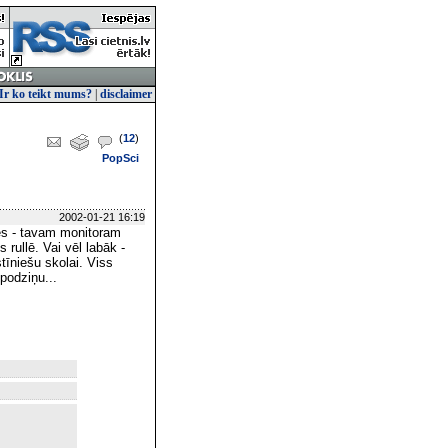
Ir ko teikt mums?
|
disclaimer
(
12
)
PopSci
2002-01-21 16:19
ies - tavam monitoram
 rullē. Vai vēl labāk -
tīniešu skolai. Viss
podziņu...