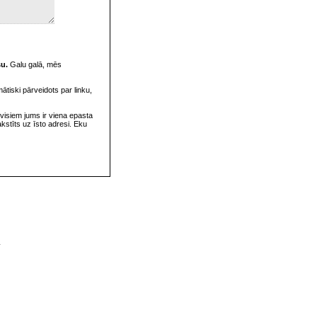
su.
Galu galā, mēs
omātiski pārveidots par linku,
visiem jums ir viena epasta
rakstīts uz īsto adresi. Eku
v
s