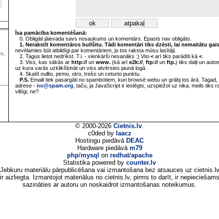
Īsa pamācība komentēšanā:
0. Obligāti jāievada savs nosaukums un komentārs. Epasts nav obligāts.
1. Nerakstīt komentāros bullšitu. Tādi komentāri tiks dzēsti, lai nemaitātu gai
nevēlamies būt atbildīgi par komentāriem, jo tos raksta mūsu lasītāji.
ve,
2. Tagus lietot nedrīkst. T.i. - vienkārši nesanāks :) Visi
<
arī tiks parādīti kā
<
.
3. Viss, kas sākās ar
http://
un
www.
(kā arī
e2k://
,
ftp://
un
ftp.
) tiks daiļi un aut
uz kura varās uzklikšķināt un viss atvērsies jaunā logā.
4. Skatīt nullto, pirmo, otro, trešo un ceturto punktu.
P.S.
Emaili tiek pasargāti no spambotiem, kuri browsē webu un grābj tos ārā. Tagad, 
adrese -
no@spam.org
, taču, ja JavaScript ir ieslēgts, uzspiežot uz nika, meils tiks 
viltīgi, ne?
© 2000-2026
Cietnis.lv
.
c0ded by
laacz
Hostingu piedāvā
DEAC
Hardware piedāvā
m79
php
/
mysql
on
redhat
/
apache
Statistika powered by
counter.lv
Jebkuru materiālu pārpublicēšana vai izmantošana bez atsauces uz cietnis.l
ir aizliegta. Izmantojot materiālus no cietnis.lv, pirms to darīt, ir nepieciešam
sazināties ar autoru un noskaidrot izmantošanas noteikumus.