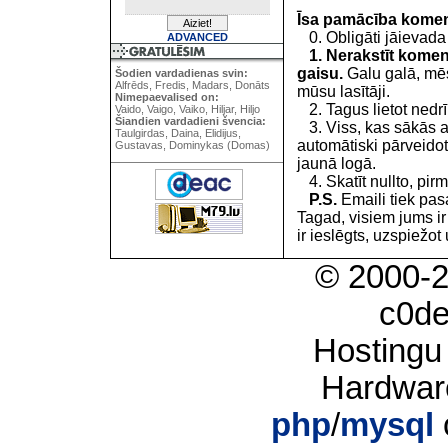
Īsa pamācība kome
0. Obligāti jāievada
ADVANCED
1. Nerakstīt koment
gaisu.
Galu galā, mēs
Šodien vardadienas svin:
Alfrēds, Fredis, Madars, Donāts
mūsu lasītāji.
Nimepaevalised on:
2. Tagus lietot nedrīk
Vaido, Vaigo, Vaiko, Hiljar, Hiljo
Šiandien vardadieni švencia:
3. Viss, kas sākās 
Taulgirdas, Daina, Elidijus,
automātiski pārveidot
Gustavas, Dominykas (Domas)
jaunā logā.
4. Skatīt nullto, pirm
P.S.
Emaili tiek pa
Tagad, visiem jums i
ir ieslēgts, uzspiežot 
© 2000-
c0d
Hostingu
Hardwar
php
/
mysql