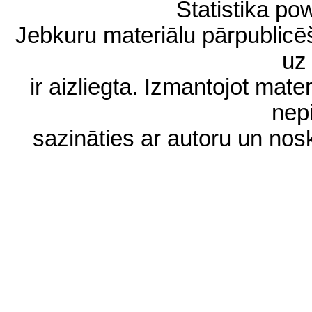
Statistika p
Jebkuru materiālu pārpublic
uz 
ir aizliegta. Izmantojot materi
nep
sazināties ar autoru un no