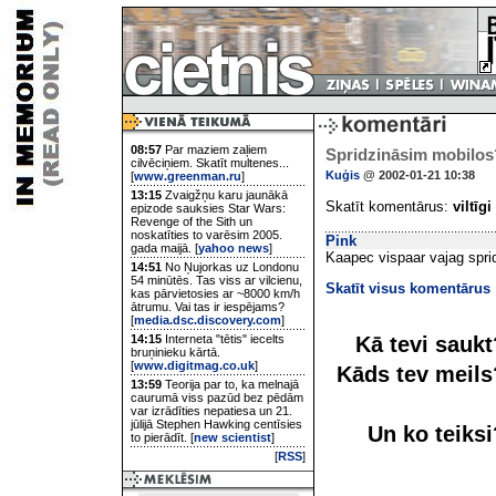
08:57
Par maziem zaļiem
Spridzināsim mobilos
cilvēciņiem. Skatīt multenes...
Kuģis
@ 2002-01-21 10:38
[
www.greenman.ru
]
13:15
Zvaigžņu karu jaunākā
Skatīt komentārus:
viltīgi
epizode sauksies Star Wars:
Revenge of the Sith un
noskatīties to varēsim 2005.
Pink
gada maijā. [
yahoo news
]
Kaapec vispaar vajag spri
14:51
No Ņujorkas uz Londonu
54 minūtēs. Tas viss ar vilcienu,
Skatīt visus komentārus
kas pārvietosies ar ~8000 km/h
ātrumu. Vai tas ir iespējams?
[
media.dsc.discovery.com
]
Kā tevi sauk
14:15
Interneta "tētis" iecelts
bruņinieku kārtā.
[
www.digitmag.co.uk
]
Kāds tev meil
13:59
Teorija par to, ka melnajā
caurumā viss pazūd bez pēdām
var izrādīties nepatiesa un 21.
jūlijā Stephen Hawking centīsies
Un ko teiks
to pierādīt. [
new scientist
]
[
RSS
]