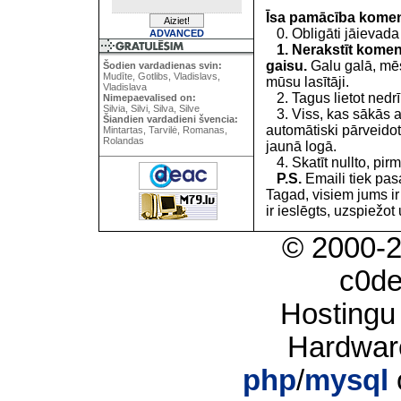
Īsa pamācība kome
0. Obligāti jāievada
ADVANCED
1. Nerakstīt koment
gaisu.
Galu galā, mēs
Šodien vardadienas svin:
Mudīte, Gotlibs, Vladislavs,
mūsu lasītāji.
Vladislava
2. Tagus lietot nedrīk
Nimepaevalised on:
Silvia, Silvi, Silva, Silve
3. Viss, kas sākās 
Šiandien vardadieni švencia:
automātiski pārveidot
Mintartas, Tarvilė, Romanas,
Rolandas
jaunā logā.
4. Skatīt nullto, pirm
P.S.
Emaili tiek pa
Tagad, visiem jums i
ir ieslēgts, uzspiežot 
© 2000-
c0d
Hostingu
Hardwar
php
/
mysql