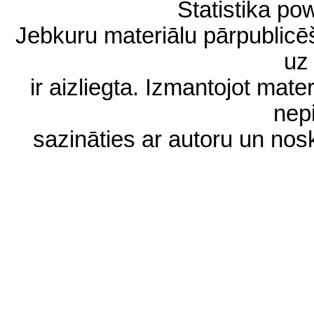
Statistika p
Jebkuru materiālu pārpublic
uz 
ir aizliegta. Izmantojot materi
nep
sazināties ar autoru un no