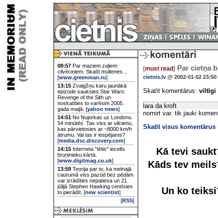
08:57
Par maziem zaļiem
Par cietņa bū
[
must read
]
cilvēciņiem. Skatīt multenes...
cietnis.lv
@ 2002-01-02 23:50
[
www.greenman.ru
]
13:15
Zvaigžņu karu jaunākā
Skatīt komentārus:
viltīgi
epizode sauksies Star Wars:
Revenge of the Sith un
noskatīties to varēsim 2005.
lara da kroft
gada maijā. [
yahoo news
]
nomirt var. tik jauki koment
14:51
No Ņujorkas uz Londonu
54 minūtēs. Tas viss ar vilcienu,
Skatīt visus komentārus
kas pārvietosies ar ~8000 km/h
ātrumu. Vai tas ir iespējams?
[
media.dsc.discovery.com
]
Kā tevi sauk
14:15
Interneta "tētis" iecelts
bruņinieku kārtā.
[
www.digitmag.co.uk
]
Kāds tev meil
13:59
Teorija par to, ka melnajā
caurumā viss pazūd bez pēdām
var izrādīties nepatiesa un 21.
jūlijā Stephen Hawking centīsies
Un ko teiks
to pierādīt. [
new scientist
]
[
RSS
]