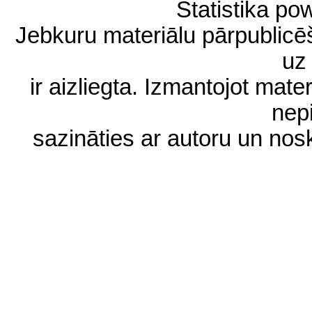
Statistika p
Jebkuru materiālu pārpublic
uz 
ir aizliegta. Izmantojot materi
nep
sazināties ar autoru un no