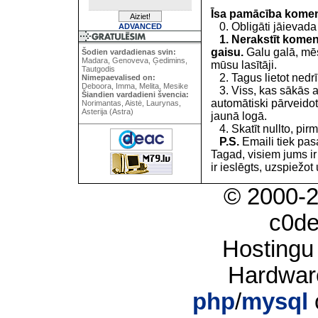
Īsa pamācība kome
0. Obligāti jāievada
ADVANCED
1. Nerakstīt koment
gaisu.
Galu galā, mēs
Šodien vardadienas svin:
Madara, Genoveva, Ģedimins,
mūsu lasītāji.
Tautgodis
2. Tagus lietot nedrīk
Nimepaevalised on:
Deboora, Imma, Melita, Mesike
3. Viss, kas sākās 
Šiandien vardadieni švencia:
automātiski pārveidot
Norimantas, Aistė, Laurynas,
Asterija (Astra)
jaunā logā.
4. Skatīt nullto, pirm
P.S.
Emaili tiek pa
Tagad, visiem jums i
ir ieslēgts, uzspiežot 
© 2000-
c0d
Hostingu
Hardwar
php
/
mysql