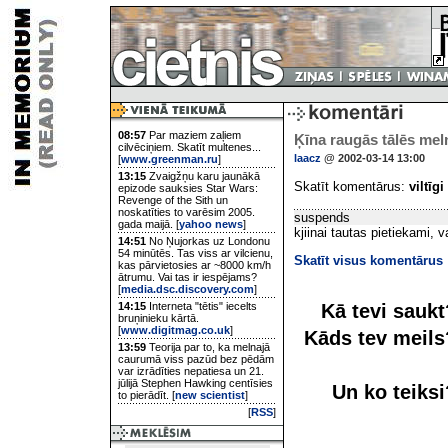
08:57
Par maziem zaļiem
Ķīna raugās tālēs mel
cilvēciņiem. Skatīt multenes...
laacz
@ 2002-03-14 13:00
[
www.greenman.ru
]
13:15
Zvaigžņu karu jaunākā
Skatīt komentārus:
viltīgi
epizode sauksies Star Wars:
Revenge of the Sith un
noskatīties to varēsim 2005.
suspends
gada maijā. [
yahoo news
]
kjiinai tautas pietiekami,
14:51
No Ņujorkas uz Londonu
54 minūtēs. Tas viss ar vilcienu,
Skatīt visus komentārus
kas pārvietosies ar ~8000 km/h
ātrumu. Vai tas ir iespējams?
[
media.dsc.discovery.com
]
Kā tevi sauk
14:15
Interneta "tētis" iecelts
bruņinieku kārtā.
[
www.digitmag.co.uk
]
Kāds tev meil
13:59
Teorija par to, ka melnajā
caurumā viss pazūd bez pēdām
var izrādīties nepatiesa un 21.
jūlijā Stephen Hawking centīsies
Un ko teiks
to pierādīt. [
new scientist
]
[
RSS
]