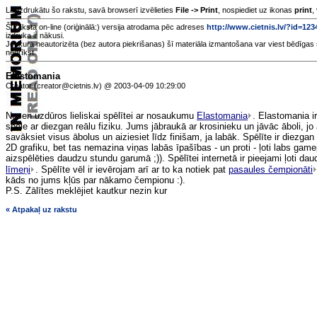
Lai izdrukātu šo rakstu, savā browserī izvēlieties
File -> Print
, nospiediet uz ikonas
print
,
Šī raksta on-line (oriģinālā:) versija atrodama pēc adreses
http://www.cietnis.lv/?id=12
izdruka ir nākusi.
Jebkura neautorizēta (bez autora piekrišanas) šī materiāla izmantošana var viest bēdīgas 
nedrīkst.
Elastomania
Creator (creator@cietnis.lv) @ 2003-04-09 10:29:00
Nesen uzdūros lieliskai spēlītei ar nosaukumu
Elastomania
. Elastomania i
spēle ar diezgan reālu fiziku. Jums jābraukā ar krosinieku un jāvāc āboli, jo
savāksiet visus ābolus un aiziesiet līdz finišam, ja labāk. Spēlīte ir diezgan
2D grafiku, bet tas nemazina viņas labās īpašības - un proti - ļoti labs game
aizspēlēties daudzu stundu garumā ;)). Spēlītei internetā ir pieejami ļoti dau
līmeņi
. Spēlīte vēl ir ievērojam arī ar to ka notiek pat
pasaules čempionāti
kāds no jums kļūs par nākamo čempionu :).
P.S. Zālītes meklējiet kautkur nezin kur
« Atpakaļ uz rakstu