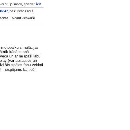
 vai arī, ja sanāk, spiediet
šeit
.
346847
, no kurienes arī šī
sekas. To darīt vienkārši
r motobaiku simulācijas
 ātrāk kādā istabā
 veca un ar ne īpaši labu
play (var aizrauties un
dzi šīs spēles fanu veidoti
! - iespējams ka tieši