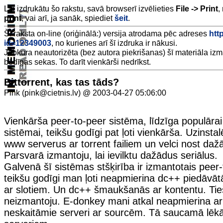
Lai izdrukātu šo rakstu, savā browserī izvēlieties
File -> Print
,
print
, vai arī, ja sanāk, spiediet
šeit
.
Šī raksta on-line (oriģinālā:) versija atrodama pēc adreses
htt
id=12349003
, no kurienes arī šī izdruka ir nākusi.
Jebkura neautorizēta (bez autora piekrišanas) šī materiāla iz
bēdīgas sekas. To darīt vienkārši nedrīkst.
Bittorrent, kas tas tāds?
Pink (pink@cietnis.lv) @ 2003-04-27 05:06:00
Vienkārša peer-to-peer sistēma, līdzīga populāra
sistēmai, teikšu godīgi pat ļoti vienkārša. Uzinstalē
www serverus ar torrent failiem un velci nost daž
Parsvarā izmantoju, lai ievilktu dažādus seriālus.
Galvenā šī sistēmas stšķirība ir izmantotais peer-
teikšu godīgi man ļoti neapmierina dc++ piedāvā
ar slotiem. Un dc++ šmaukšanās ar kontentu. Tie
neizmantoju. E-donkey mani atkal neapmierina ar 
neskaitāmie serveri ar sourcēm. Tā saucamā lēk