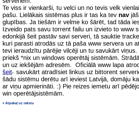
serveriem.
Te viss ir vienkarši, tu velci un no tevis velk vienla
pašu. Lielākais sistēmas plus ir tas ka tev
nav
jāš
glupības. Ja tiešām ir velme ko šārēt, tad tāda ie
Izveido pats savu torrent failu un izvieto to www 
edonkijā šeit pastāv savi serveri, tā sauktie tracker
kuri parasti atrodās uz tā paša www servera un atb
tevi ieraudzītu pārējie vilcēji un tu savukārt viņus.
priekš *nix un windows operētāj sistēmām. Strād
un uz iekšējām adresēm. Oficiālā www lapa at
šeit
savukārt atradīsiet linkus uz bittorent server
šādu sistēmu derētu arī ieviest Latvijā, domāju ka
ar viņu apmierināti. :) Pie reizes iemetu arī pēdēj
win operētājsistēmām.
« Atpakaļ uz rakstu