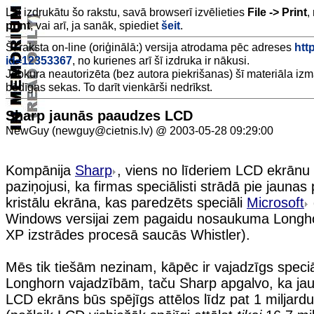
Lai izdrukātu šo rakstu, savā browserī izvēlieties
File -> Print
,
print
, vai arī, ja sanāk, spiediet
šeit
.
Šī raksta on-line (oriģinālā:) versija atrodama pēc adreses
htt
id=12353367
, no kurienes arī šī izdruka ir nākusi.
Jebkura neautorizēta (bez autora piekrišanas) šī materiāla iz
bēdīgas sekas. To darīt vienkārši nedrīkst.
Sharp jaunās paaudzes LCD
NewGuy (newguy@cietnis.lv) @ 2003-05-28 09:29:00
Kompānija
Sharp
, viens no līderiem LCD ekrānu
paziņojusi, ka firmas speciālisti strādā pie jauna
kristālu ekrāna, kas paredzēts speciāli
Microsoft
Windows versijai zem pagaidu nosaukuma Longh
XP izstrādes procesā saucās Whistler).
Mēs tik tiešām nezinam, kāpēc ir vajadzīgs speci
Longhorn vajadzībām, taču Sharp apgalvo, ka j
LCD ekrāns būs spējīgs attēlos līdz pat 1 miljard