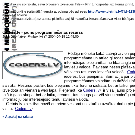
Lai izdrukātu šo rakstu, savā browserī izvēlieties
File -> Print
, nospiediet uz ikonas
print
,
Šī raksta on-line (oriģinālā:) versija atrodama pēc adreses
http://www.cietnis.lv/?id=12
izdruka ir nākusi.
Jebkura neautorizēta (bez autora piekrišanas) šī materiāla izmantošana var viest bēdīgas 
nedrīkst.
Coders.lv - jauns programmēšanas resurss
John Doe (latven@inbox.lv) @ 2004-04-19 12:49:00
Pēdējo mēnešu laikā Latvijā arvien pop
programmēšana un attiecīgi rodas arvien
informācijas pieejamībai ne tikai angļu u
latviešu valodā. Pavisam nesen plašākai
vēl viens resursss latviešu valodā -
Code
ieceres, būs pieejama informācija par 
programmēšanas valodām un dažādu info
saistīta. Resurss pašlaik būs pieejams tikai foruma izskatā, bet ar laiku, pēc
izveidota arī vienārša web lapa. Pieņemot, ka
Coders.lv
ir visai jauns proje
tajā ir gana skopa, bet ar laiku, cerams, tas izaugs par vēl vienu noderīgu vi
informāciju par interesējošo tēmu latviešu valodā.
Cietnis.lv kolektīvs novēl autoriem veiksmi un izturību uzsākot darbu pie 
visi uz
Coders.lv
.
« Atpakaļ uz rakstu