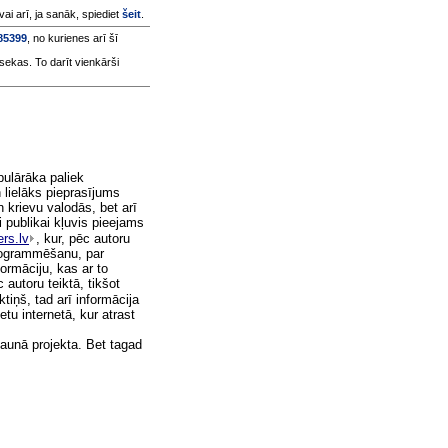
 vai arī, ja sanāk, spiediet
šeit
.
385399
, no kurienes arī šī
sekas. To darīt vienkārši
ulārāka paliek
 lielāks pieprasījums
n krievu valodās, bet arī
 publikai kļuvis pieejams
rs.lv
, kur, pēc autoru
programmēšanu, par
rmāciju, kas ar to
 autoru teiktā, tikšot
ktiņš, tad arī informācija
etu internetā, kur atrast
jaunā projekta. Bet tagad