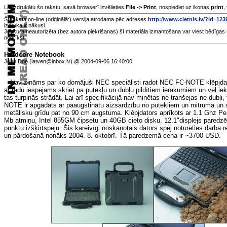
Lai izdrukātu šo rakstu, savā browserī izvēlieties
File -> Print
, nospiediet uz ikonas
print
,
Šī raksta on-line (oriģinālā:) versija atrodama pēc adreses
http://www.cietnis.lv/?id=12
izdruka ir nākusi.
Jebkura neautorizēta (bez autora piekrišanas) šī materiāla izmantošana var viest bēdīgas 
nedrīkst.
Hardcore Notebook
John Doe (latven@inbox.lv) @ 2004-09-06 16:40:00
Nav zināms par ko domājuši NEC speciālisti radot NEC FC-NOTE klēpjdator
ar tādu iespējams skriet pa putekļu un dubļu pildītiem ierakumiem un vēl i
tas turpinās strādāt. Lai arī specifikācijā nav minētas ne tranšejas ne dubļi,
NOTE ir apgādāts ar paaugstinātu aizsardzību no putekļiem un mitruma un sp
metālisku grīdu pat no 90 cm augstuma. Klēpjdators aprīkots ar 1.1 Ghz P
Mb atmiņu, Intel 855GM čipsetu un 40GB cieto disku. 12.1"displejs paredz
punktu izšķirtspēju. Šis kareivīgi noskaņotais dators spēj noturēties darba 
un pārdošanā nonāks 2004. 8. oktobrī. Tā paredzemā cena ir ~3700 USD.