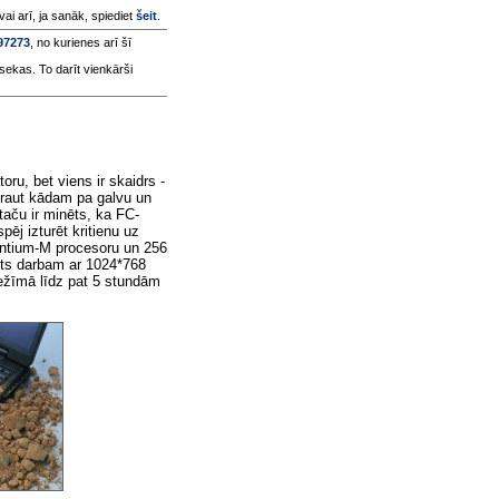
 vai arī, ja sanāk, spiediet
šeit
.
397273
, no kurienes arī šī
sekas. To darīt vienkārši
u, bet viens ir skaidrs -
ekraut kādam pa galvu un
 taču ir minēts, ka FC-
ēj izturēt kritienu uz
entium-M procesoru un 256
ēts darbam ar 1024*768
režīmā līdz pat 5 stundām