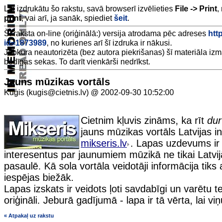
Lai izdrukātu šo rakstu, savā browserī izvēlieties
File -> Print
,
print
, vai arī, ja sanāk, spiediet
šeit
.
Šī raksta on-line (oriģinālā:) versija atrodama pēc adreses
htt
id=1873989
, no kurienes arī šī izdruka ir nākusi.
Jebkura neautorizēta (bez autora piekrišanas) šī materiāla iz
bēdīgas sekas. To darīt vienkārši nedrīkst.
Jauns mūzikas vortāls
Kuģis (kugis@cietnis.lv) @ 2002-09-30 10:52:00
Cietnim kļuvis zināms, ka rīt
dur
jauns mūzikas vortāls Latvijas in
mikseris.lv
. Lapas uzdevums ir 
interesentus par jaunumiem mūzikā ne tikai Latvijā
pasaulē. Kā sola vortāla veidotāji informācija tiks
iespējas biežāk.
Lapas izskats ir veidots ļoti savdabīgi un varētu te
oriģināli. Jeburā gadījumā - lapa ir tā vērta, lai v
« Atpakaļ uz rakstu