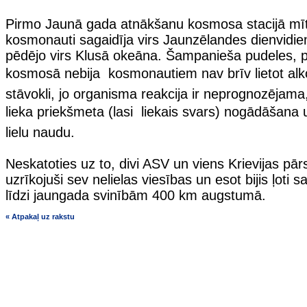
Pirmo Jaunā gada atnākšanu kosmosa stacijā mīt
kosmonauti sagaidīja virs Jaunzēlandes dienvidie
pēdējo virs Klusā okeāna. Šampanieša pudeles, 
kosmosā nebija  kosmonautiem nav brīv lietot al
stāvokli, jo organisma reakcija ir neprognozējama,
lieka priekšmeta (lasi  liekais svars) nogādāšana
lielu naudu.
Neskatoties uz to, divi ASV un viens Krievijas pār
uzrīkojuši sev nelielas viesības un esot bijis ļoti 
līdzi jaungada svinībām 400 km augstumā.
« Atpakaļ uz rakstu