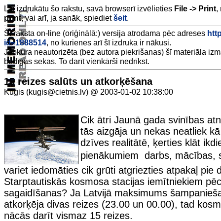
Lai izdrukātu šo rakstu, savā browserī izvēlieties
File -> Print
,
print
, vai arī, ja sanāk, spiediet
šeit
.
Šī raksta on-line (oriģinālā:) versija atrodama pēc adreses
htt
id=1888514
, no kurienes arī šī izdruka ir nākusi.
Jebkura neautorizēta (bez autora piekrišanas) šī materiāla iz
bēdīgas sekas. To darīt vienkārši nedrīkst.
15 reizes salūts un atkorķēšana
Kuģis (kugis@cietnis.lv) @ 2003-01-02 10:38:00
Cik ātri Jaunā gada svinības atnā
tās aizgāja un nekas neatliek kā 
dzīves realitātē, ķerties klāt ikd
pienākumiem  darbs, mācības, s
variet iedomāties cik grūti atgriezties atpakaļ pie 
Starptautiskās kosmosa stacijas iemītniekiem pē
sagaidīšanas? Ja Latvijā maksimums šampanieš
atkorķēja divas reizes (23.00 un 00.00), tad kos
nācās darīt vismaz 15 reizes.