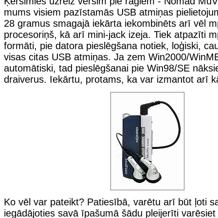
Ķersimies uzreiz vērsim pie ragiem - Nomad MuVo
mums visiem pazīstamās USB atmiņas pielietoju
28 gramus smagajā iekārta iekombinēts arī vēl 
procesoriņš, kā arī mini-jack izeja. Tiek atpazīti
formāti, pie datora pieslēgšana notiek, loģiski, c
visas citas USB atmiņas. Ja zem Win2000/WinME 
automātiski, tad pieslēgšanai pie Win98/SE nāksi
draiverus. Iekārtu, protams, ka var izmantot arī k
Ko vēl var pateikt? Patiesībā, varētu arī būt ļoti s
iegādājoties savā īpašumā šādu pleijerīti varēsiet to