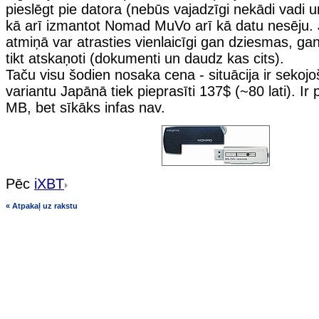
pieslēgt pie datora (nebūs vajadzīgi nekādi vadi un
kā arī izmantot Nomad MuVo arī kā datu nesēju. J
atmiņā var atrasties vienlaicīgi gan dziesmas, gan
tikt atskaņoti (dokumenti un daudz kas cits).
Taču visu šodien nosaka cena - situācija ir sekoj
variantu Japānā tiek pieprasīti 137$ (~80 lati). Ir
MB, bet sīkāks infas nav.
Pēc
iXBT
« Atpakaļ uz rakstu