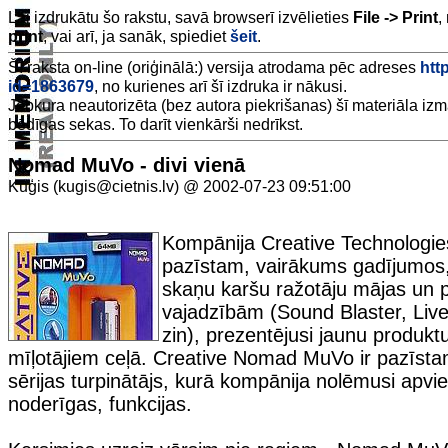
Lai izdrukātu šo rakstu, savā browserī izvēlieties
File -> Print
,
print
, vai arī, ja sanāk, spiediet
šeit
.
Šī raksta on-line (oriģinālā:) versija atrodama pēc adreses
htt
id=1863679
, no kurienes arī šī izdruka ir nākusi.
Jebkura neautorizēta (bez autora piekrišanas) šī materiāla iz
bēdīgas sekas. To darīt vienkārši nedrīkst.
Nomad MuVo - divi vienā
Kuģis (kugis@cietnis.lv) @ 2002-07-23 09:51:00
Kompānija Creative Technologies
pazīstam, vairākums gadījumos, 
skaņu karšu ražotāju mājas un 
vajadzībām (Sound Blaster, Live!
zin), prezentējusi jaunu produk
mīļotājiem ceļā. Creative Nomad MuVo ir pazīsta
sērijas turpinātājs, kurā kompānija nolēmusi apvien
noderīgas, funkcijas.