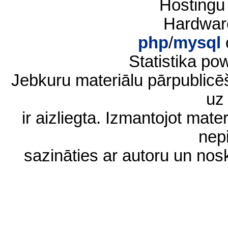
Hostingu
Hardwar
php
/
mysql
Statistika p
Jebkuru materiālu pārpublic
uz 
ir aizliegta. Izmantojot materi
nep
sazināties ar autoru un no