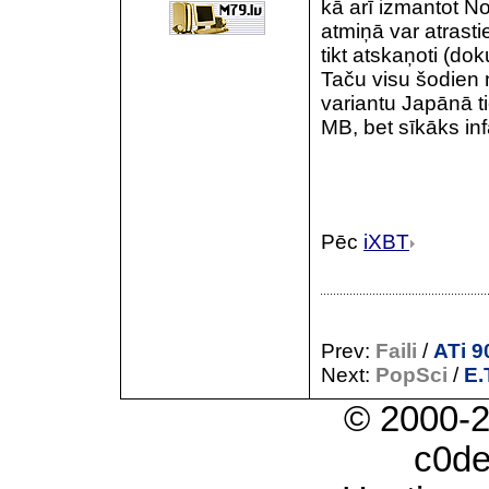
kā arī izmantot N
atmiņā var atrasti
tikt atskaņoti (do
Taču visu šodien 
variantu Japānā ti
MB, bet sīkāks in
Pēc
iXBT
Prev:
Faili
/
ATi 9
Next:
PopSci
/
E.
© 2000-
c0d