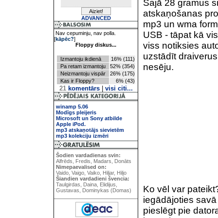
Šajā 28 gramus sm
atskaņošanas proce
ADVANCED
mp3 un wma formāt
USB - tāpat kā v
Nav cepuminju, nav polla.
[
kāpēc?
]
viss notiksies au
Floppy diskus...
uzstādīt draiverus
Izmantoju ikdienā
16% (111)
nesēju.
Pa retam izmantoju
52% (354)
Neizmantoju vispār
26% (175)
Kas ir Floppy?
6% (43)
21
komentārs
|
visi citi...
winamp 5.06
Modīgs pleijeris
Microsoft un Sony atbilde
Apple iPod.
mp3 atskaņotājs sievietēm
mp3 kolekciju izmēri
Šodien vardadienas svin:
Alfrēds, Fredis, Madars, Donāts
Nimepaevalised on:
Vaido, Vaigo, Vaiko, Hiljar, Hiljo
Šiandien vardadieni švencia:
Taulgirdas, Daina, Elidijus,
Ko vēl var pateikt?
Gustavas, Dominykas (Domas)
iegādājoties savā ī
pieslēgt pie dator