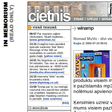
08:57
Par maziem zaļiem
cilvēciņiem. Skatīt multenes...
Nomad MuVo - divi vi
[
www.greenman.ru
]
Kuģis
@ 2002-07-23 09:51
13:15
Zvaigžņu karu jaunākā
epizode sauksies Star Wars:
Revenge of the Sith un
noskatīties to varēsim 2005.
gada maijā. [
yahoo news
]
14:51
No Ņujorkas uz Londonu
54 minūtēs. Tas viss ar vilcienu,
kas pārvietosies ar ~8000 km/h
ātrumu. Vai tas ir iespējams?
[
media.dsc.discovery.com
]
14:15
Interneta "tētis" iecelts
produktu visiem 
bruņinieku kārtā.
[
www.digitmag.co.uk
]
ir pazīstamās mp3 
13:59
Teorija par to, ka melnajā
caurumā viss pazūd bez pēdām
nolēmusi apvienot 
var izrādīties nepatiesa un 21.
jūlijā Stephen Hawking centīsies
to pierādīt. [
new scientist
]
Ķersimies uzreiz 
[
RSS
]
mums visiem pazī