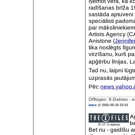
Ņemot vērā, ka ko
radīšanas brīža 1
sastāda aptuveni 
speciālisti padom
par māksliniekiem
Artists Agency (CA
Anistone (
Jennife
tika noslēgts līgu
virzīšanu, kurš par
apģērbu līnijas, La
Tad nu, laipni lūgt
uzprasās jautājum
Pēc
news.yahoo
Offtopic: X-Datnes - 
laacz
@ 2002-05-20 23:15
A
be
R.I.P. X-datnes
Bet nu - gaidīšu 