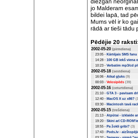
diezgan neorģināli
jo Malderam esam p
bildei lapā, tad p
Mums vēl ir ko gai
rādā ar tieši tād
Pēdējie 20 raksti
2002-05-20
(pirmdiena)
23:05 -
Kārtējais SMS fanu 
14:28 -
100 GB iekš viena o
10:23 -
Verbatim mp3/cd pl
2002-05-18
(sestdiena)
16:06 -
Atkal gļuks
(9)
00:03 -
Velosipēds
(39)
2002-05-16
(ceturtdiena)
21:10 -
GTA 3 - pavisam dr
12:40 -
MacOS X uz x86?
(
03:30 -
Macintosh tavā rac
2002-05-15
(trešdiena)
21:13 -
Atpūtai - izklaide 
19:20 -
Skini arī CD-ROM'i
18:55 -
Pa žokli gribi?
(3)
17:43 -
Pods.lv - aizštopēj
03:32 -
Segway - pirmā "avā