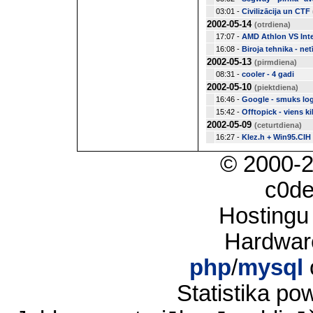
03:01 -
Civilizācija un CTF
2002-05-14
(otrdiena)
17:07 -
AMD Athlon VS Inte
16:08 -
Biroja tehnika - net
2002-05-13
(pirmdiena)
08:31 -
cooler - 4 gadi
2002-05-10
(piektdiena)
16:46 -
Google - smuks log
15:42 -
Offtopick - viens ki
2002-05-09
(ceturtdiena)
16:27 -
Klez.h + Win95.CIH
© 2000-
c0d
Hostingu
Hardwar
php
/
mysql
Statistika p