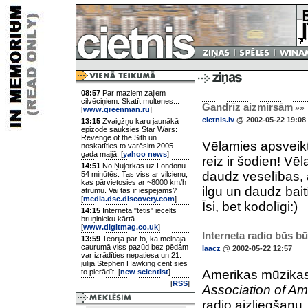
08:57
Par maziem zaļiem
cilvēciņiem. Skatīt multenes...
Gandrīz aizmirsām
»»
[
www.greenman.ru
]
cietnis.lv
@ 2002-05-22 19:08
13:15
Zvaigžņu karu jaunākā
epizode sauksies Star Wars:
Revenge of the Sith un
Vēlamies apsvei
noskatīties to varēsim 2005.
gada maijā. [
yahoo news
]
reiz ir šodien! Vēl
14:51
No Ņujorkas uz Londonu
daudz veselības, 
54 minūtēs. Tas viss ar vilcienu,
kas pārvietosies ar ~8000 km/h
ilgu un daudz bait
ātrumu. Vai tas ir iespējams?
[
media.dsc.discovery.com
]
Īsi, bet kodolīgi:)
14:15
Interneta "tētis" iecelts
bruņinieku kārtā.
[
www.digitmag.co.uk
]
Interneta radio būs bū
13:59
Teorija par to, ka melnajā
caurumā viss pazūd bez pēdām
laacz
@ 2002-05-22 12:57
var izrādīties nepatiesa un 21.
jūlijā Stephen Hawking centīsies
to pierādīt. [
new scientist
]
Amerikas mūzikas 
[
RSS
]
Association of Am
radio aizliegšanu