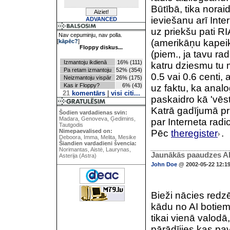
Būtībā, tika nora
ieviešanu arī Inter
ADVANCED
uz priekšu pati R
Nav cepuminju, nav polla.
(amerikāņu kapeik
[
kāpēc?
]
Floppy diskus...
(piem., ja tavu ra
Izmantoju ikdienā
16% (111)
katru dziesmu tu 
Pa retam izmantoju
52% (354)
0.5 vai 0.6 centi, 
Neizmantoju vispār
26% (175)
Kas ir Floppy?
6% (43)
uz faktu, ka anal
21
komentārs
|
visi citi...
paskaidro kā 'vēs
Katrā gadījumā pri
Šodien vardadienas svin:
Madara, Genoveva, Ģedimins,
par Interneta radio
Tautgodis
Nimepaevalised on:
Pēc
theregister
.
Deboora, Imma, Melita, Mesike
Šiandien vardadieni švencia:
Norimantas, Aistė, Laurynas,
Jaunākās paaudzes AI (
Asterija (Astra)
John Doe
@ 2002-05-22 12:1
Bieži nācies redzē
kādu no AI botiem, 
tikai vienā valodā,
pārādījies kas pav