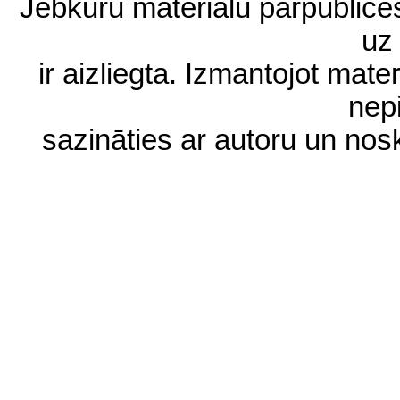
Jebkuru materiālu pārpublic
uz 
ir aizliegta. Izmantojot materi
nep
sazināties ar autoru un no