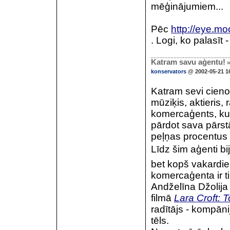
mēģinājumiem...
Pēc
http://eye.moo
. Logi, ko palasīt 
Katram savu aģentu!
»
konservators
@ 2002-05-21 1
Katram sevi cien
mūziķis, aktieris, r
komercaģents, ku
pārdot sava pārst
peļņas procentus ;
Līdz šim aģenti bi
bet kopš vakardie
komercaģenta ir ti
Andželīna Džolija 
filmā
Lara Croft: 
radītājs - kompān
tēls.