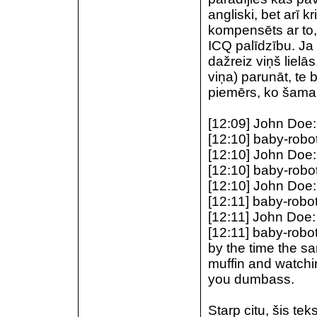
angliski, bet arī k
kompensēts ar to, k
ICQ palīdzību. Ja 
dažreiz viņš lielā
viņa) parunāt, te
piemērs, ko šamais
[12:09] John Doe: 
[12:10] baby-robot
[12:10] John Doe:
[12:10] baby-robot
[12:10] John Doe:
[12:11] baby-robot
[12:11] John Doe
[12:11] baby-robot
by the time the s
muffin and watchin
you dumbass.
Starp citu, šis tek