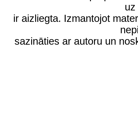
uz 
ir aizliegta. Izmantojot materi
nep
sazināties ar autoru un no