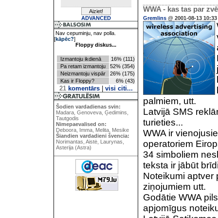
WWA - kas tas par zv
ADVANCED
Gremlins
@ 2001-08-13 10:33
Nav cepuminju, nav polla.
[
kāpēc?
]
Floppy diskus...
Izmantoju ikdienā
16% (111)
Pa retam izmantoju
52% (354)
Neizmantoju vispār
26% (175)
Kas ir Floppy?
6% (43)
21
komentārs
|
visi citi...
palmiem, utt.
Šodien vardadienas svin:
Latvijā SMS reklām
Madara, Genoveva, Ģedimins,
Tautgodis
turieties...
Nimepaevalised on:
Deboora, Imma, Melita, Mesike
WWA ir vienojusies
Šiandien vardadieni švencia:
Norimantas, Aistė, Laurynas,
operatoriem Eirop
Asterija (Astra)
34 simboliem nesk
teksta ir jābūt br
Noteikumi aptver p
ziņojumiem utt.
Godātie WWA pilsoņ
apjomīgus noteiku