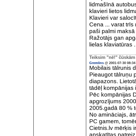
lidmašīnā autobusā
klavieri lietos li
Klavieri var salocī
Cena ... varat trī
paši palmi maksā 
Ražotājs gan apgalv
lielas klaviatūras .
Teiksim "nē!" čūskām 
Gremlins
@ 2001-07-30 08:34
Mobilais tālrunis d
Pieaugot tālruņu 
diapazons. Lietotā
tādēļ kompānijas i
Pēc kompānijas Da
apgrozījums 2000.
2005.gadā 80 % te
No amināciajs, āt
PC gamem, tomēr ek
Cietnis.lv mērķis 
apskatītas patrei