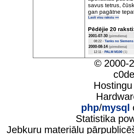
savus tetrus, čūsk
gan pagātne tepat 
Lasīt visu rakstu »»
Pēdējie 20 raksti
2001-07-30
(pirmdiena)
08:22 -
Tanks no Siemens
2000-08-14
(pirmdiena)
12:11 -
PALM M100
(1)
© 2000-
c0d
Hostingu
Hardwar
php
/
mysql
Statistika p
Jebkuru materiālu pārpublic