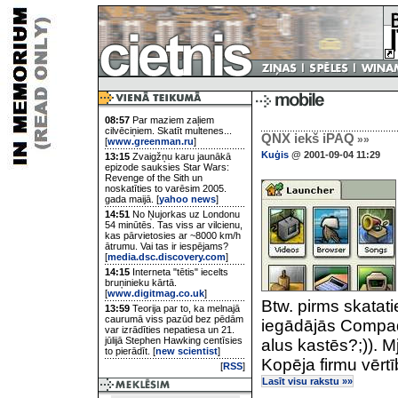
08:57
Par maziem zaļiem
cilvēciņiem. Skatīt multenes...
QNX iekš iPAQ
»»
[
www.greenman.ru
]
Kuģis
@ 2001-09-04 11:29
13:15
Zvaigžņu karu jaunākā
epizode sauksies Star Wars:
Revenge of the Sith un
noskatīties to varēsim 2005.
gada maijā. [
yahoo news
]
14:51
No Ņujorkas uz Londonu
54 minūtēs. Tas viss ar vilcienu,
kas pārvietosies ar ~8000 km/h
ātrumu. Vai tas ir iespējams?
[
media.dsc.discovery.com
]
14:15
Interneta "tētis" iecelts
bruņinieku kārtā.
[
www.digitmag.co.uk
]
Btw. pirms skatat
13:59
Teorija par to, ka melnajā
caurumā viss pazūd bez pēdām
iegādājās Compaq 
var izrādīties nepatiesa un 21.
jūlijā Stephen Hawking centīsies
alus kastēs?;)). Mj
to pierādīt. [
new scientist
]
Kopēja firmu vērtī
[
RSS
]
Lasīt visu rakstu »»