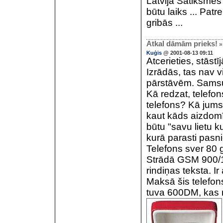
Latvijā Satiksmes 
būtu laiks ... Pat
gribās ...
Atkal dāmām prieks!
»
Kuģis
@ 2001-08-13 09:11
Atcerieties, stās
Izrādās, tas nav 
pārstāvēm. Sam
Kā redzat, telefo
telefons? Kā jums 
kaut kāds aizdomī
būtu "savu lietu ku
kurā parasti pasn
Telefons sver 80 
Strādā GSM 900/18
rindiņas teksta. Ir
Maksā šis telefon
tuva 600DM, kas n