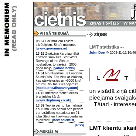
08:57
Par maziem zaļiem
cilvēciņiem. Skatīt multenes...
LMT statistika
»»
[
www.greenman.ru
]
John Doe
@ 2003-11-12 10:40
13:15
Zvaigžņu karu jaunākā
epizode sauksies Star Wars:
Revenge of the Sith un
noskatīties to varēsim 2005.
gada maijā. [
yahoo news
]
14:51
No Ņujorkas uz Londonu
54 minūtēs. Tas viss ar vilcienu,
kas pārvietosies ar ~8000 km/h
ātrumu. Vai tas ir iespējams?
[
media.dsc.discovery.com
]
un visādā ziņā cit
14:15
Interneta "tētis" iecelts
pieejama svaigāka 
bruņinieku kārtā.
[
www.digitmag.co.uk
]
Tātad - interesent
13:59
Teorija par to, ka melnajā
caurumā viss pazūd bez pēdām
var izrādīties nepatiesa un 21.
jūlijā Stephen Hawking centīsies
to pierādīt. [
new scientist
]
[
RSS
]
LMT klientu skai