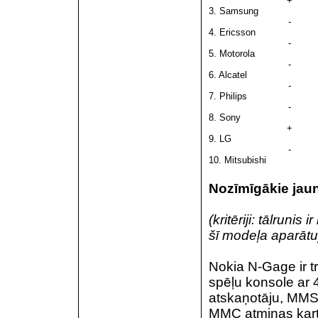
+
3. Samsung
-
4. Ericsson
-
5. Motorola
-
6. Alcatel
-
7. Philips
-
8. Sony
+
9. LG
-
10. Mitsubishi
Nozīmīgākie jau
(kritēriji: tālruni
šī modeļa aparātu
Nokia N-Gage ir t
spēļu konsole ar 
atskaņotāju, MMS
MMC atmiņas karti