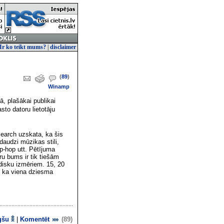
Ir ko teikt mums?
|
disclaimer
(
89
)
Winamp
, plašākai publikai
sto datoru lietotāju
search uzskata, ka šis
 daudzi mūzikas stili,
ip-hop utt. Pētījuma
ru bums ir tik tiešām
disku izmēriem. 15, 20
, ka viena dziesma
gšu
|
Komentēt
(89)