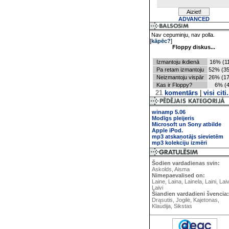
ADVANCED
Nav cepuminju, nav polla.
[
kāpēc?
]
Floppy diskus...
Izmantoju ikdienā
16% (11
Pa retam izmantoju
52% (35
Neizmantoju vispār
26% (17
Kas ir Floppy?
6% (4
21
komentārs
|
visi citi.
winamp 5.06
Modīgs pleijeris
Microsoft un Sony atbilde
Apple iPod.
mp3 atskaņotājs sievietēm
mp3 kolekciju izmēri
Šodien vardadienas svin:
Askolds, Aisma
Nimepaevalised on:
Laine, Laina, Lainela, Laini, Lai
Laivi
Šiandien vardadieni švencia:
Drąsutis, Jogilė, Kajetonas,
Klaudija, Sikstas