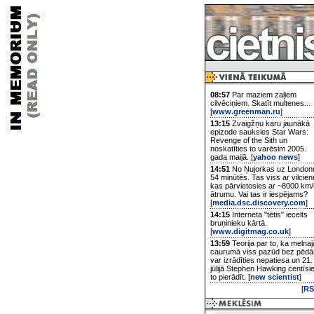
08:57
Par maziem zaļiem
cilvēciņiem. Skatīt multenes...
[
www.greenman.ru
]
13:15
Zvaigžņu karu jaunākā
epizode sauksies Star Wars:
Revenge of the Sith un
noskatīties to varēsim 2005.
gada maijā. [
yahoo news
]
14:51
No Ņujorkas uz London
54 minūtēs. Tas viss ar vilcien
kas pārvietosies ar ~8000 km/
ātrumu. Vai tas ir iespējams?
[
media.dsc.discovery.com
]
14:15
Interneta "tētis" iecelts
bruņinieku kārtā.
[
www.digitmag.co.uk
]
13:59
Teorija par to, ka melnaj
caurumā viss pazūd bez pēd
var izrādīties nepatiesa un 21.
jūlijā Stephen Hawking centīsi
to pierādīt. [
new scientist
]
[
RS