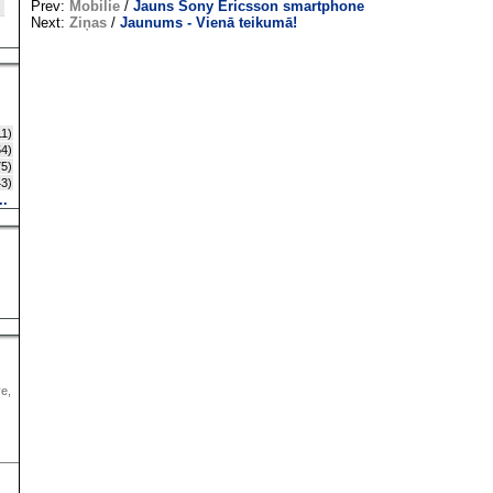
Prev:
Mobilie
/
Jauns Sony Ericsson smartphone
Next:
Ziņas
/
Jaunums - Vienā teikumā!
1)
4)
5)
3)
..
ve,