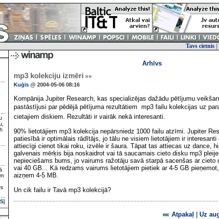
Tavs cietnis
|
Arhīvs
mp3 kolekciju izmēri
»»
Kuģis
@ 2004-05-06 08:16
Kompānija Jupiter Research, kas specializējas dažādu pētījumu veikšanā
pastāstījusi par pēdējā pētījuma rezultātiem  mp3 failu kolekcijas uz para
cietajiem diskiem. Rezultāti ir vairāk nekā interesanti.
u
u,
h
90% lietotājiem mp3 kolekcija nepārsniedz 1000 failu atzīmi. Jupiter Re
patiesībā ir optimālais rādītājs, jo tālu ne visiem lietotājiem ir interesanti
attiecīgi cienot tikai roku, izvēle ir šaura. Tāpat tas attiecas uz dance, h
galvenais mērķis bija noskaidrot vai tā saucamais cieto disku mp3 pleije
nepieciešams bums, jo vairums ražotāju savā starpā sacenšas ar cieto 
vai 40 GB... Kā redzams vairums lietotājiem pietiek ar 4-5 GB pieņemot
ā
aizņem 4-5 MB.
ām
es
Un cik failu ir Tavā mp3 kolekcijā?
S
]
Atpakaļ
|
Uz au