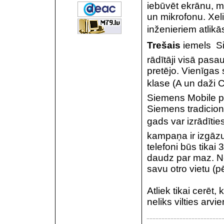
iebūvēt ekrānu, m
un mikrofonu. Xeli
inženieriem atlikā
Trešais
iemels  
rādītāji visā pasa
pretējo. Vienīgas
klase (A un daži C
Siemens Mobile pr
Siemens tradicionāl
gads var izrādītie
kampaņa ir izgāzus
telefoni būs tikai 
daudz par maz. N
savu otro vietu 
Atliek tikai cerē
neliks vilties arvi