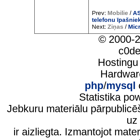
Prev:
Mobilie
/
AS
telefonu īpašnie
Next:
Ziņas
/
Mic
© 2000-
c0d
Hostingu
Hardwar
php
/
mysql
Statistika p
Jebkuru materiālu pārpublic
uz 
ir aizliegta. Izmantojot materi