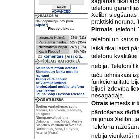
saglabās tikai atb
telefonu garantija
ADVANCED
Xelibri slēgšanas 
praktiski nerunā. 
Nav cepuminju, nav polla.
[
kāpēc?
]
Pirmais
 telefoni.
Floppy diskus...
Izmantoju ikdienā
16% (111)
telefoni un katrs n
Pa retam izmantoju
52% (354)
Neizmantoju vispār
26% (175)
laikā tikai laisti p
Kas ir Floppy?
6% (43)
telefonu kvalitātei
21
komentārs
|
visi citi...
nebija. Telefoni tik
Siemens telefonu defekts
Siemens un Nokia mobilie
taču tehniskais iz
jaunumi
Xelibri vairs nebūs!
funkcionalitāte bi
ASV armijā ieviesti
ierobežojumi mobilo telefonu
bijusi izdevība lie
īpašniekiem
Jauns Sony Ericsson telefons
nesagādāja.
Otrais
iemesls ir t
Šodien vardadienas svin:
Madara, Genoveva, Ģedimins,
pārdošanas rādītā
Tautgodis
Nimepaevalised on:
miljonus Xelibri, 
Deboora, Imma, Melita, Mesike
Šiandien vardadieni švencia:
Telefona ražošanas
Norimantas, Aistė, Laurynas,
Asterija (Astra)
nebija vienkārši 