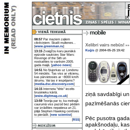
08:57
Par maziem zaļiem
cilvēciņiem. Skatīt multenes...
Xelibri vairs nebūs!
»»
[
www.greenman.ru
]
Kuģis
@ 2004-05-25 19:42
13:15
Zvaigžņu karu jaunākā
epizode sauksies Star Wars:
Revenge of the Sith un
noskatīties to varēsim 2005.
gada maijā. [
yahoo news
]
14:51
No Ņujorkas uz Londonu
54 minūtēs. Tas viss ar vilcienu,
kas pārvietosies ar ~8000 km/h
ātrumu. Vai tas ir iespējams?
[
media.dsc.discovery.com
]
14:15
Interneta "tētis" iecelts
bruņinieku kārtā.
ziņā savdabīgi un d
[
www.digitmag.co.uk
]
13:59
Teorija par to, ka melnajā
pazīmēšanās cienī
caurumā viss pazūd bez pēdām
var izrādīties nepatiesa un 21.
jūlijā Stephen Hawking centīsies
to pierādīt. [
new scientist
]
Pēc pusotra gada
[
RSS
]
apakšnodaļu, kas n