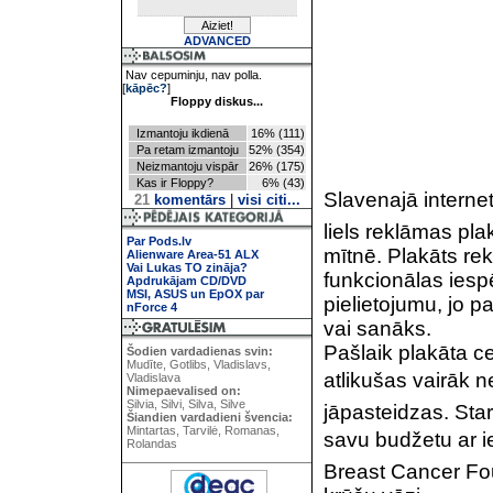
ADVANCED
Nav cepuminju, nav polla.
[
kāpēc?
]
Floppy diskus...
Izmantoju ikdienā
16% (111)
Pa retam izmantoju
52% (354)
Neizmantoju vispār
26% (175)
Kas ir Floppy?
6% (43)
Slavenajā internet
21
komentārs
|
visi citi...
liels reklāmas pla
Par Pods.lv
mītnē. Plakāts re
Alienware Area-51 ALX
Vai Lukas TO zināja?
funkcionālas iesp
Apdrukājam CD/DVD
MSI, ASUS un EpOX par
pielietojumu, jo p
nForce 4
vai sanāks.
Pašlaik plakāta ce
Šodien vardadienas svin:
Mudīte, Gotlibs, Vladislavs,
atlikušas vairāk ne
Vladislava
Nimepaevalised on:
Silvia, Silvi, Silva, Silve
jāpasteidzas. Star
Šiandien vardadieni švencia:
Mintartas, Tarvilė, Romanas,
savu budžetu ar ie
Rolandas
Breast Cancer Foun