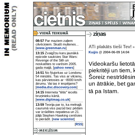
08:57
Par maziem zaļiem
cilvēciņiem. Skatīt multenes...
ATi plakāts tieši Tev!
»
[
www.greenman.ru
]
Kuģis
@ 2004-06-09 14:04
13:15
Zvaigžņu karu jaunākā
epizode sauksies Star Wars:
Revenge of the Sith un
Videokaršu lietotāj
noskatīties to varēsim 2005.
gada maijā. [
yahoo news
]
piekritēji un tiem
14:51
No Ņujorkas uz Londonu
Šoreiz nestrīdēsimi
54 minūtēs. Tas viss ar vilcienu,
kas pārvietosies ar ~8000 km/h
un ātrākie, bet ga
ātrumu. Vai tas ir iespējams?
[
media.dsc.discovery.com
]
tā pa īstam.
14:15
Interneta "tētis" iecelts
bruņinieku kārtā.
[
www.digitmag.co.uk
]
13:59
Teorija par to, ka melnajā
caurumā viss pazūd bez pēdām
var izrādīties nepatiesa un 21.
jūlijā Stephen Hawking centīsies
to pierādīt. [
new scientist
]
[
RSS
]