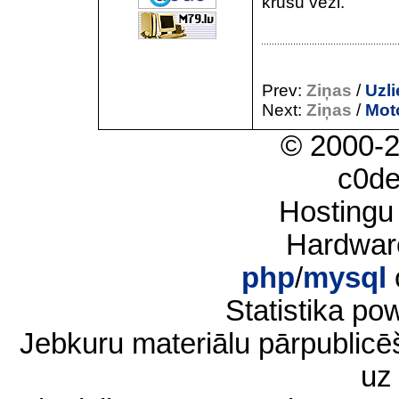
krūšu vēzi.
Prev:
Ziņas
/
Uzli
Next:
Ziņas
/
Moto
© 2000-
c0d
Hostingu
Hardwar
php
/
mysql
Statistika p
Jebkuru materiālu pārpublic
uz 