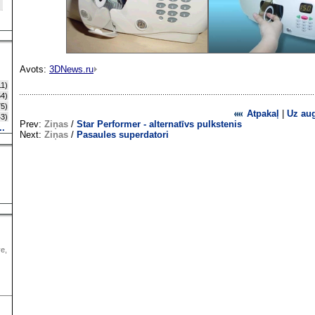
Avots:
3DNews.ru
1)
4)
5)
Atpakaļ
|
Uz au
3)
Prev:
Ziņas
/
Star Performer - alternatīvs pulkstenis
..
Next:
Ziņas
/
Pasaules superdatori
ve,