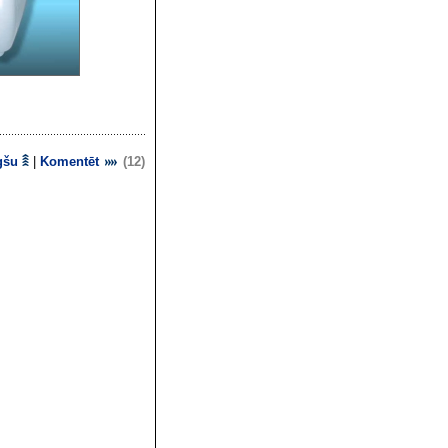
gšu
|
Komentēt
(12)