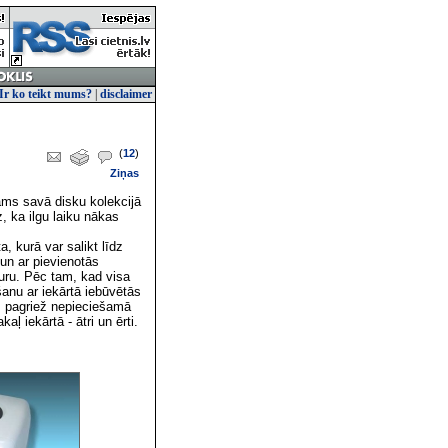
Ir ko teikt mums?
|
disclaimer
(
12
)
Ziņas
šams savā disku kolekcijā
, ka ilgu laiku nākas
, kurā var salikt līdz
un ar pievienotās
turu. Pēc tam, kad visa
šanu ar iekārtā iebūvētās
u, pagriež nepieciešamā
ļ iekārtā - ātri un ērti.