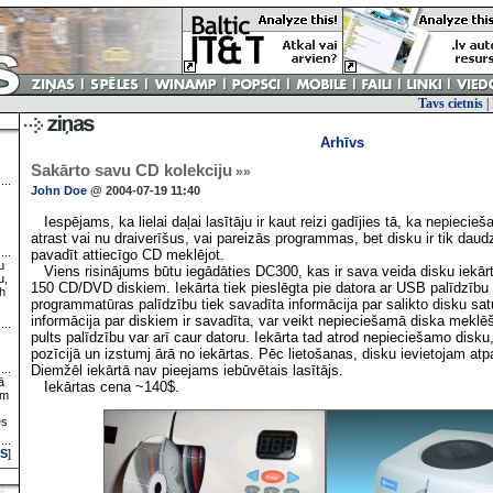
Tavs cietnis
|
Arhīvs
Sakārto savu CD kolekciju
»»
John Doe
@ 2004-07-19 11:40
Iespējams, ka lielai daļai lasītāju ir kaut reizi gadījies tā, ka nepiecie
atrast vai nu draiverīšus, vai pareizās programmas, bet disku ir tik daudz
pavadīt attiecīgo CD meklējot.
u
Viens risinājums būtu iegādāties DC300, kas ir sava veida disku iekārta
u,
150 CD/DVD diskiem. Iekārta tiek pieslēgta pie datora ar USB palīdzību 
h
programmatūras palīdzību tiek savadīta informācija par salikto disku sa
informācija par diskiem ir savadīta, var veikt nepieciešamā diska meklē
pults palīdzību var arī caur datoru. Iekārta tad atrod nepieciešamo disk
pozīcijā un izstumj ārā no iekārtas. Pēc lietošanas, disku ievietojam atpaka
Diemžēl iekārtā nav pieejams iebūvētais lasītājs.
ā
Iekārtas cena ~140$.
ām
es
S
]