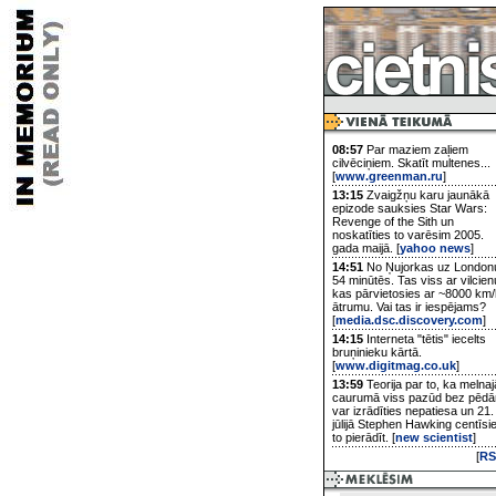
08:57
Par maziem zaļiem
cilvēciņiem. Skatīt multenes...
[
www.greenman.ru
]
13:15
Zvaigžņu karu jaunākā
epizode sauksies Star Wars:
Revenge of the Sith un
noskatīties to varēsim 2005.
gada maijā. [
yahoo news
]
14:51
No Ņujorkas uz London
54 minūtēs. Tas viss ar vilcien
kas pārvietosies ar ~8000 km/
ātrumu. Vai tas ir iespējams?
[
media.dsc.discovery.com
]
14:15
Interneta "tētis" iecelts
bruņinieku kārtā.
[
www.digitmag.co.uk
]
13:59
Teorija par to, ka melnaj
caurumā viss pazūd bez pēd
var izrādīties nepatiesa un 21.
jūlijā Stephen Hawking centīsi
to pierādīt. [
new scientist
]
[
RS