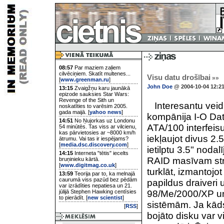
08:57
Par maziem zaļiem
cilvēciņiem. Skatīt multenes...
Visu datu drošībai
»»
[
www.greenman.ru
]
John Doe
@ 2004-10-04 12:2
13:15
Zvaigžņu karu jaunākā
epizode sauksies Star Wars:
Revenge of the Sith un
Interesantu veidu
noskatīties to varēsim 2005.
gada maijā. [
yahoo news
]
kompānija I-O Data
14:51
No Ņujorkas uz Londonu
ATA/100 interfeis
54 minūtēs. Tas viss ar vilcienu,
kas pārvietosies ar ~8000 km/h
iekļaujot divus 2.5"
ātrumu. Vai tas ir iespējams?
[
media.dsc.discovery.com
]
ietilptu 3.5" noda
14:15
Interneta "tētis" iecelts
RAID masīvam strā
bruņinieku kārtā.
[
www.digitmag.co.uk
]
turklāt, izmantoj
13:59
Teorija par to, ka melnajā
caurumā viss pazūd bez pēdām
papildus draiveri 
var izrādīties nepatiesa un 21.
jūlijā Stephen Hawking centīsies
98/Me/2000/XP u
to pierādīt. [
new scientist
]
sistēmām. Ja kāds
[
RSS
]
bojāto disku var v