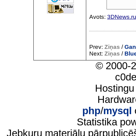
Avots:
3DNews.r
Prev:
Ziņas
/
Gan
Next:
Ziņas
/
Blue
© 2000-
c0d
Hostingu
Hardwar
php
/
mysql
Statistika p
Jebkuru materiālu pārpublic