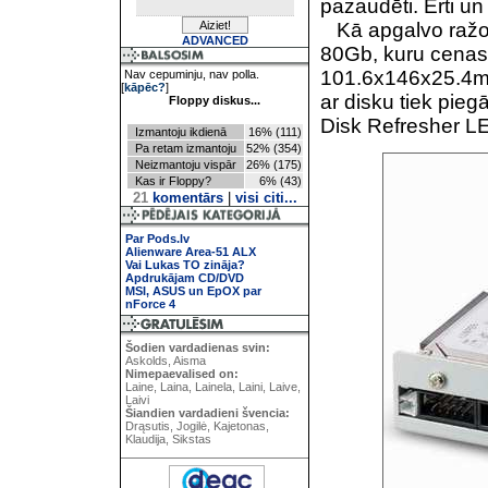
pazaudēti. Ērti un 
Kā apgalvo ražot
ADVANCED
80Gb, kuru cenas 
101.6х146х25.4m
Nav cepuminju, nav polla.
[
kāpēc?
]
ar disku tiek pie
Floppy diskus...
Disk Refresher LE
Izmantoju ikdienā
16% (111)
Pa retam izmantoju
52% (354)
Neizmantoju vispār
26% (175)
Kas ir Floppy?
6% (43)
21
komentārs
|
visi citi...
Par Pods.lv
Alienware Area-51 ALX
Vai Lukas TO zināja?
Apdrukājam CD/DVD
MSI, ASUS un EpOX par
nForce 4
Šodien vardadienas svin:
Askolds, Aisma
Nimepaevalised on:
Laine, Laina, Lainela, Laini, Laive,
Laivi
Šiandien vardadieni švencia:
Drąsutis, Jogilė, Kajetonas,
Klaudija, Sikstas