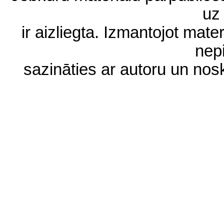
uz 
ir aizliegta. Izmantojot materi
nep
sazināties ar autoru un no