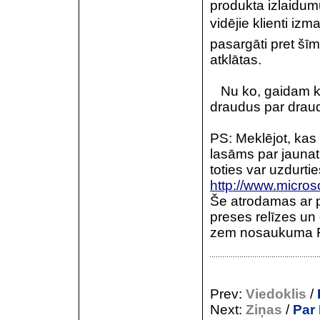
produkta izlaidumu
vidējie klienti iz
pasargāti pret šī
atklātas.
Nu ko, gaidam kas
draudus par draud
PS: Meklējot, kas
lasāms par jaunat
toties var uzdurti
http://www.micro
Še atrodamas ar pē
preses relīzes un c
zem nosaukuma Fo
Prev:
Viedoklis
/
Next:
Ziņas
/
Par