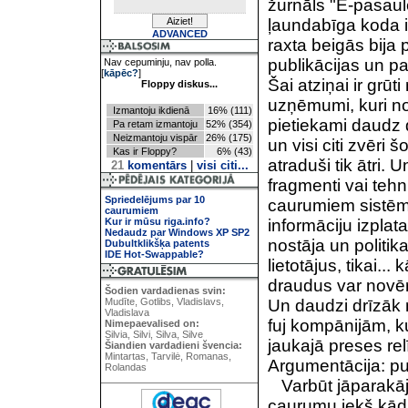
žurnāls "E-pasaul
ļaundabīga koda i
ADVANCED
raxta beigās bija p
publikācijas un pa
Nav cepuminju, nav polla.
[
kāpēc?
]
Šai atziņai ir grū
Floppy diskus...
uzņēmumi, kuri no
Izmantoju ikdienā
16% (111)
pietiekami daudz d
Pa retam izmantoju
52% (354)
Neizmantoju vispār
26% (175)
un visi citi zvēr
Kas ir Floppy?
6% (43)
atraduši tik ātri.
21
komentārs
|
visi citi...
fragmenti vai teh
Spriedelējums par 10
caurumiem sistēmā
caurumiem
Kur ir mūsu riga.info?
informāciju izplata
Nedaudz par Windows XP SP2
nostāja un politik
Dubultklikšķa patents
IDE Hot-Swappable?
lietotājus, tikai..
draudus var novērs
Šodien vardadienas svin:
Mudīte, Gotlibs, Vladislavs,
Un daudzi drīzāk m
Vladislava
fuj kompānijām, 
Nimepaevalised on:
Silvia, Silvi, Silva, Silve
jaukajā preses rel
Šiandien vardadieni švencia:
Mintartas, Tarvilė, Romanas,
Argumentācija: pu
Rolandas
Varbūt jāparakājās
caurumu iekš kāda