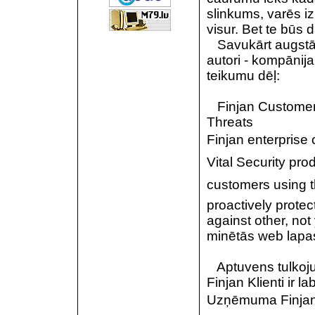
slinkums, varēs i
visur. Bet te būs 
Savukārt augstāk
autori - kompānija
teikumu dēļ:
Finjan Customers 
Threats
Finjan enterprise 
Vital Security pr
customers using t
proactively protec
against other, no
minētās web lapa
Aptuvens tulkoj
Finjan Klienti ir 
Uzņēmuma Finjan k