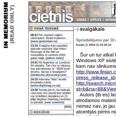
08:57
Par maziem zaļiem
cilvēciņiem. Skatīt multenes...
Spriedelējums par 10
[
www.greenman.ru
]
Insekt
@ 2004-11-24 09:18
13:15
Zvaigžņu karu jaunākā
epizode sauksies Star Wars:
Revenge of the Sith un
Šur un tur atkal
noskatīties to varēsim 2005.
gada maijā. [
yahoo news
]
Windows XP sistēm
14:51
No Ņujorkas uz Londonu
kam nav slinkums,
54 minūtēs. Tas viss ar vilcienu,
kas pārvietosies ar ~8000 km/h
http://www.finj
ātrumu. Vai tas ir iespējams?
[
media.dsc.discovery.com
]
press_release_i
14:15
Interneta "tētis" iecelts
http://search.mic
bruņinieku kārtā.
[
www.digitmag.co.uk
]
st=b&na=88&View
13:59
Teorija par to, ka melnajā
caurumā viss pazūd bez pēdām
Autors (tb es) la
var izrādīties nepatiesa un 21.
jūlijā Stephen Hawking centīsies
atrodamos materiā
to pierādīt. [
new scientist
]
nemaz nav, jo jau 
[
RSS
]
atcerējās pirms ne