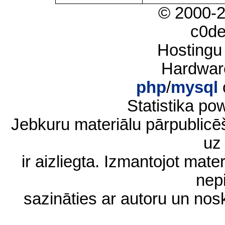
© 2000-
c0d
Hostingu
Hardwar
php
/
mysql
Statistika p
Jebkuru materiālu pārpublic
uz 
ir aizliegta. Izmantojot materi
nep
sazināties ar autoru un no