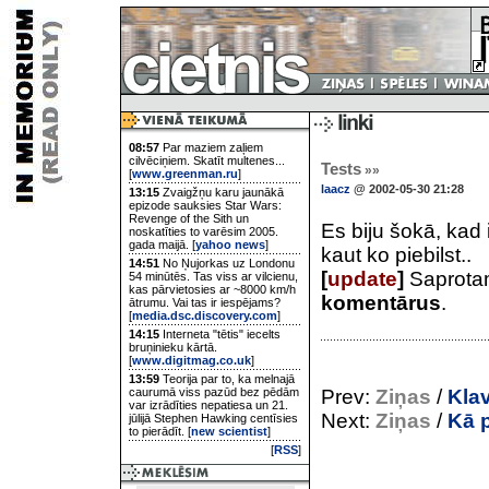
08:57
Par maziem zaļiem
cilvēciņiem. Skatīt multenes...
Tests
»»
[
www.greenman.ru
]
laacz
@ 2002-05-30 21:28
13:15
Zvaigžņu karu jaunākā
epizode sauksies Star Wars:
Revenge of the Sith un
Es biju šokā, kad 
noskatīties to varēsim 2005.
gada maijā. [
yahoo news
]
kaut ko piebilst..
14:51
No Ņujorkas uz Londonu
[
update
]
Saprotam
54 minūtēs. Tas viss ar vilcienu,
kas pārvietosies ar ~8000 km/h
komentārus
.
ātrumu. Vai tas ir iespējams?
[
media.dsc.discovery.com
]
14:15
Interneta "tētis" iecelts
bruņinieku kārtā.
[
www.digitmag.co.uk
]
13:59
Teorija par to, ka melnajā
caurumā viss pazūd bez pēdām
Prev:
Ziņas
/
Klav
var izrādīties nepatiesa un 21.
Next:
Ziņas
/
Kā p
jūlijā Stephen Hawking centīsies
to pierādīt. [
new scientist
]
[
RSS
]