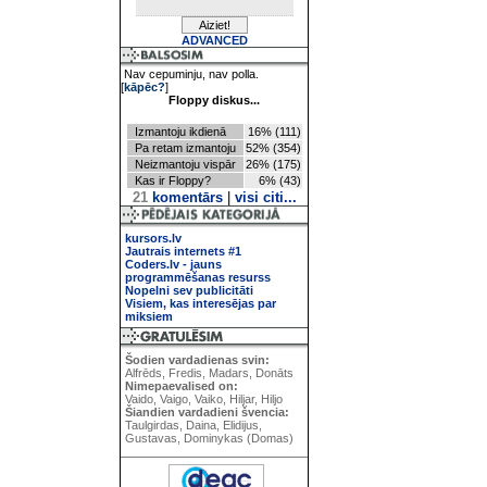
ADVANCED
Nav cepuminju, nav polla.
[
kāpēc?
]
Floppy diskus...
Izmantoju ikdienā
16% (111)
Pa retam izmantoju
52% (354)
Neizmantoju vispār
26% (175)
Kas ir Floppy?
6% (43)
21
komentārs
|
visi citi...
kursors.lv
Jautrais internets #1
Coders.lv - jauns
programmēšanas resurss
Nopelni sev publicitāti
Visiem, kas interesējas par
miksiem
Šodien vardadienas svin:
Alfrēds, Fredis, Madars, Donāts
Nimepaevalised on:
Vaido, Vaigo, Vaiko, Hiljar, Hiljo
Šiandien vardadieni švencia:
Taulgirdas, Daina, Elidijus,
Gustavas, Dominykas (Domas)