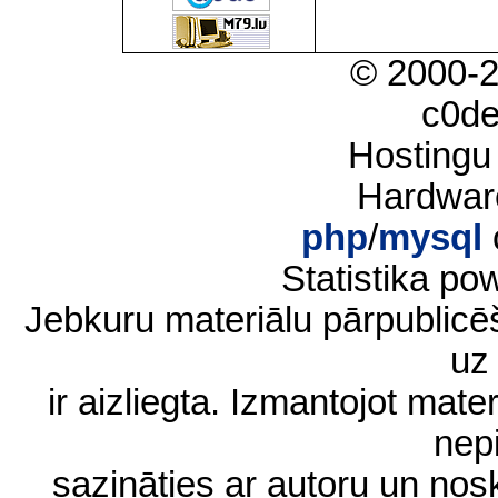
© 2000-
c0d
Hostingu
Hardwar
php
/
mysql
Statistika p
Jebkuru materiālu pārpublic
uz 
ir aizliegta. Izmantojot materi
nep
sazināties ar autoru un no