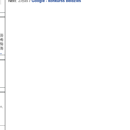
Next:
Ziņas
/
Google - konkurss beidzies
1)
4)
5)
3)
..
ve,