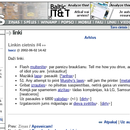
Tavs cietnis
|
Arhīvs
Linkin cietnis #4
»»
laacz
@ 2002-06-02 14:42
Daži linki.
Flash
multenīte
par pareizu braukšanu. Tell me how you drive, and
u
of idiot you are. [viskautkur]
u,
Mazākā
lapa
pasaulē. [
*anfrax
]
h
51. Any attempt to print
Murphy's laws
will jam the printer. [
metaf
Gribat
izrauties
no pilsētas saspiestības, netīrā gaisa un vienmu
Korejā par spameriem
atzītas
tādas kompānijas, kā LG, Samsun
[neatceros]
Uz pasaules ir 6800
valodas
(+/-). [
dirty
]
ā
Izgatavosim jums mājaslapu ar
dieva svētību
. [
dirty
]
ām
es
S
]
Atpakaļ
|
Uz a
Prev:
Ziņas
/
Apsveicam!