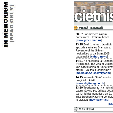
08:57
Par maziem zaļiem
cilvēciņiem. Skatīt multenes...
[
www.greenman.ru
]
13:15
Zvaigžņu karu jaunākā
epizode sauksies Star Wars:
Revenge of the Sith un
noskatīties to varēsim 2005.
gada maijā. [
yahoo news
]
14:51
No Ņujorkas uz London
54 minūtēs. Tas viss ar vilcien
kas pārvietosies ar ~8000 km/
ātrumu. Vai tas ir iespējams?
[
media.dsc.discovery.com
]
14:15
Interneta "tētis" iecelts
bruņinieku kārtā.
[
www.digitmag.co.uk
]
13:59
Teorija par to, ka melnaj
caurumā viss pazūd bez pēd
var izrādīties nepatiesa un 21.
jūlijā Stephen Hawking centīsi
to pierādīt. [
new scientist
]
[
RS