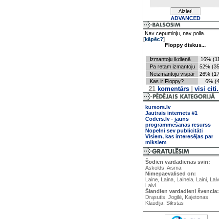
ADVANCED
Nav cepuminju, nav polla.
[
kāpēc?
]
Floppy diskus...
Izmantoju ikdienā
16% (11
Pa retam izmantoju
52% (35
Neizmantoju vispār
26% (17
Kas ir Floppy?
6% (4
21
komentārs
|
visi citi.
kursors.lv
Jautrais internets #1
Coders.lv - jauns
programmēšanas resurss
Nopelni sev publicitāti
Visiem, kas interesējas par
miksiem
Šodien vardadienas svin:
Askolds, Aisma
Nimepaevalised on:
Laine, Laina, Lainela, Laini, Lai
Laivi
Šiandien vardadieni švencia:
Drąsutis, Jogilė, Kajetonas,
Klaudija, Sikstas