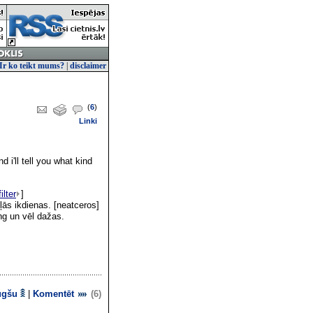
Ir ko teikt mums?
|
disclaimer
(
6
)
Linki
 i'll tell you what kind
ilter
]
ļās ikdienas. [neatceros]
g un vēl dažas.
ugšu
|
Komentēt
(6)