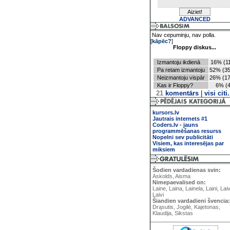
ADVANCED
Nav cepuminju, nav polla.
[
kāpēc?
]
Floppy diskus...
Izmantoju ikdienā
16% (11
Pa retam izmantoju
52% (35
Neizmantoju vispār
26% (17
Kas ir Floppy?
6% (4
21
komentārs
|
visi citi.
kursors.lv
Jautrais internets #1
Coders.lv - jauns
programmēšanas resurss
Nopelni sev publicitāti
Visiem, kas interesējas par
miksiem
Šodien vardadienas svin:
Askolds, Aisma
Nimepaevalised on:
Laine, Laina, Lainela, Laini, Lai
Laivi
Šiandien vardadieni švencia:
Drąsutis, Jogilė, Kajetonas,
Klaudija, Sikstas