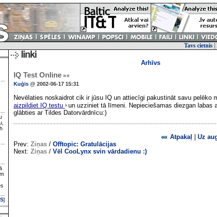
Tavs cietnis
|
Arhīvs
IQ Test Online
»»
Kuģis
@ 2002-06-17 15:31
Nevēlaties noskaidrot cik ir jūsu IQ un attiecīgi pakustināt savu pelēko
aizpildiet IQ testu
un uzziniet tā līmeni. Nepieciešamas diezgan labas a
glābties ar Tildes Datorvārdnīcu:)
u
u,
h
Atpakaļ
|
Uz au
Prev:
Ziņas
/
Offtopic: Gratulācijas
Next:
Ziņas
/
Vēl CooLynx svin vārdadienu :)
ā
ām
es
S
]