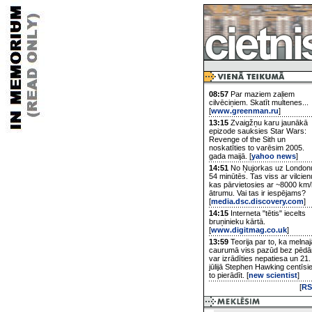
08:57
Par maziem zaļiem
cilvēciņiem. Skatīt multenes...
[
www.greenman.ru
]
13:15
Zvaigžņu karu jaunākā
epizode sauksies Star Wars:
Revenge of the Sith un
noskatīties to varēsim 2005.
gada maijā. [
yahoo news
]
14:51
No Ņujorkas uz London
54 minūtēs. Tas viss ar vilcien
kas pārvietosies ar ~8000 km/
ātrumu. Vai tas ir iespējams?
[
media.dsc.discovery.com
]
14:15
Interneta "tētis" iecelts
bruņinieku kārtā.
[
www.digitmag.co.uk
]
13:59
Teorija par to, ka melnaj
caurumā viss pazūd bez pēd
var izrādīties nepatiesa un 21.
jūlijā Stephen Hawking centīsi
to pierādīt. [
new scientist
]
[
RS