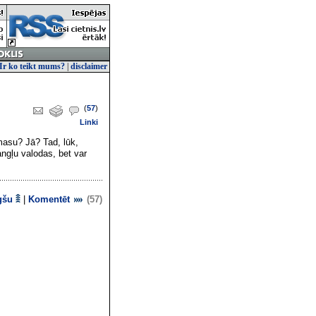
Ir ko teikt mums?
|
disclaimer
(
57
)
Linki
 masu? Jā? Tad, lūk,
ngļu valodas, bet var
gšu
|
Komentēt
(57)