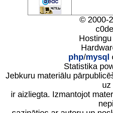
© 2000-
c0d
Hostingu
Hardwar
php
/
mysql
Statistika p
Jebkuru materiālu pārpublic
uz 
ir aizliegta. Izmantojot materi
nep