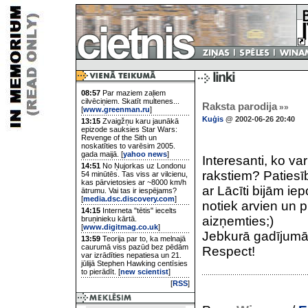
08:57
Par maziem zaļiem
cilvēciņiem. Skatīt multenes...
Raksta parodija
»»
[
www.greenman.ru
]
Kuģis
@ 2002-06-26 20:40
13:15
Zvaigžņu karu jaunākā
epizode sauksies Star Wars:
Revenge of the Sith un
noskatīties to varēsim 2005.
gada maijā. [
yahoo news
]
Interesanti, ko va
14:51
No Ņujorkas uz Londonu
rakstiem? Patiesī
54 minūtēs. Tas viss ar vilcienu,
kas pārvietosies ar ~8000 km/h
ar Lācīti bijām ie
ātrumu. Vai tas ir iespējams?
[
media.dsc.discovery.com
]
notiek arvien un 
14:15
Interneta "tētis" iecelts
aizņemties;)
bruņinieku kārtā.
[
www.digitmag.co.uk
]
Jebkurā gadījumā -
13:59
Teorija par to, ka melnajā
caurumā viss pazūd bez pēdām
Respect!
var izrādīties nepatiesa un 21.
jūlijā Stephen Hawking centīsies
to pierādīt. [
new scientist
]
[
RSS
]