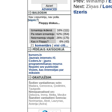
Prev:
Winamp
/
E
Next:
Ziņas
/
Lord
ADVANCED
tīzeris
Nav cepuminju, nav polla.
[
kāpēc?
]
Floppy diskus...
Izmantoju ikdienā
16% (111)
Pa retam izmantoju
52% (354)
Neizmantoju vispār
26% (175)
Kas ir Floppy?
6% (43)
21
komentārs
|
visi citi...
kursors.lv
Jautrais internets #1
Coders.lv - jauns
programmēšanas resurss
Nopelni sev publicitāti
Visiem, kas interesējas par
miksiem
Šodien vardadienas svin:
Madara, Genoveva, Ģedimins,
Tautgodis
Nimepaevalised on:
Deboora, Imma, Melita, Mesike
Šiandien vardadieni švencia:
Norimantas, Aistė, Laurynas,
Asterija (Astra)