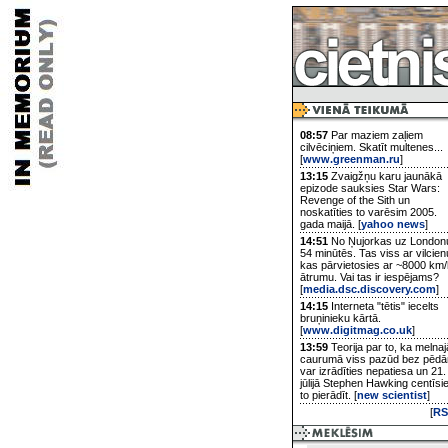
08:57
Par maziem zaļiem
cilvēciņiem. Skatīt multenes...
[
www.greenman.ru
]
13:15
Zvaigžņu karu jaunākā
epizode sauksies Star Wars:
Revenge of the Sith un
noskatīties to varēsim 2005.
gada maijā. [
yahoo news
]
14:51
No Ņujorkas uz London
54 minūtēs. Tas viss ar vilcien
kas pārvietosies ar ~8000 km/
ātrumu. Vai tas ir iespējams?
[
media.dsc.discovery.com
]
14:15
Interneta "tētis" iecelts
bruņinieku kārtā.
[
www.digitmag.co.uk
]
13:59
Teorija par to, ka melnaj
caurumā viss pazūd bez pēd
var izrādīties nepatiesa un 21.
jūlijā Stephen Hawking centīsi
to pierādīt. [
new scientist
]
[
RS