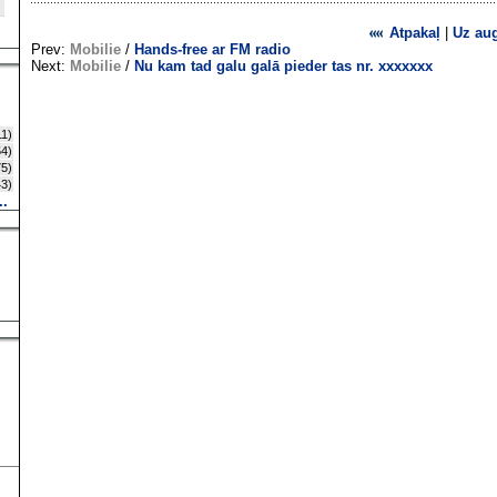
Atpakaļ
|
Uz au
Prev:
Mobilie
/
Hands-free ar FM radio
Next:
Mobilie
/
Nu kam tad galu galā pieder tas nr. xxxxxxx
1)
4)
5)
3)
..