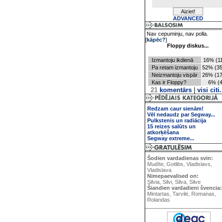
ADVANCED
Nav cepuminju, nav polla.
[
kāpēc?
]
Floppy diskus...
Izmantoju ikdienā
16% (11
Pa retam izmantoju
52% (35
Neizmantoju vispār
26% (17
Kas ir Floppy?
6% (4
21
komentārs
|
visi citi.
Redzam caur sienām!
Vēl nedaudz par Segway...
Pulkstenis un radiācija
15 reizes salūts un
atkorķēšana
Segway extreme...
Šodien vardadienas svin:
Mudīte, Gotlibs, Vladislavs,
Vladislava
Nimepaevalised on:
Silvia, Silvi, Silva, Silve
Šiandien vardadieni švencia:
Mintartas, Tarvilė, Romanas,
Rolandas