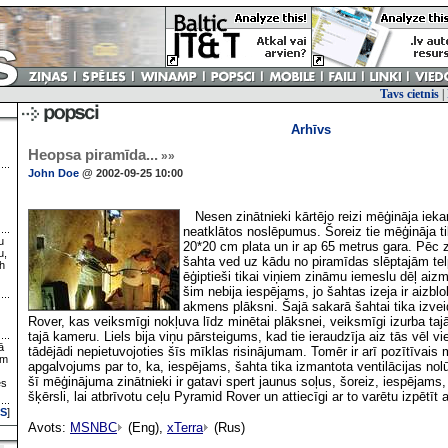
Tavs cietnis
|
Arhīvs
Heopsa piramīda...
»»
John Doe
@ 2002-09-25 10:00
Nesen zinātnieki kārtējo reizi mēģināja iek
neatklātos noslēpumus. Šoreiz tie mēģināja ti
u
20*20 cm plata un ir ap 65 metrus gara. Pēc 
u,
šahta ved uz kādu no piramīdas slēptajām te
h
ēģiptieši tikai viņiem zināmu iemeslu dēļ aizmū
šim nebija iespējams, jo šahtas izeja ir aizbl
akmens plāksni. Šajā sakarā šahtai tika izvei
Rover, kas veiksmīgi nokļuva līdz minētai plāksnei, veiksmīgi izurba taj
tajā kameru. Liels bija viņu pārsteigums, kad tie ieraudzīja aiz tās vēl v
ā
tādējādi nepietuvojoties šīs mīklas risinājumam. Tomēr ir arī pozītīvais
ām
apgalvojums par to, ka, iespējams, šahta tika izmantota ventilācijas nol
šī mēģinājuma zinātnieki ir gatavi spert jaunus soļus, šoreiz, iespējams,
es
šķērsli, lai atbrīvotu ceļu Pyramid Rover un attiecīgi ar to varētu izpētīt ar
S
]
Avots:
MSNBC
(Eng),
xTerra
(Rus)