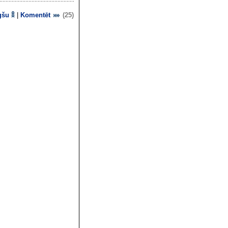
gšu
|
Komentēt
(25)