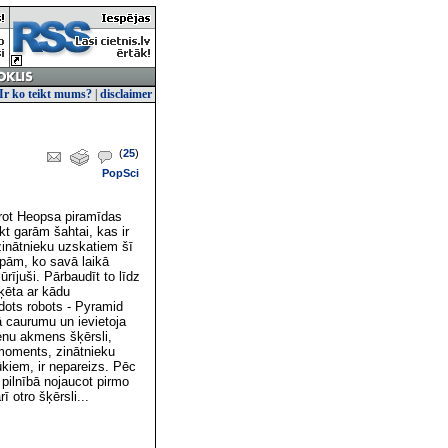
Ir ko teikt mums?
|
disclaimer
(
25
)
PopSci
arot Heopsa piramīdas
kt garām šahtai, kas ir
zinātnieku uzskatiem šī
lpām, ko savā laikā
rījuši. Pārbaudīt to līdz
oķēta ar kādu
dots robots - Pyramid
ā caurumu un ievietoja
ienu akmens šķērsli,
 moments, zinātnieku
ūkiem, ir nepareizs. Pēc
 pilnībā nojaucot pirmo
ī otro šķērsli...