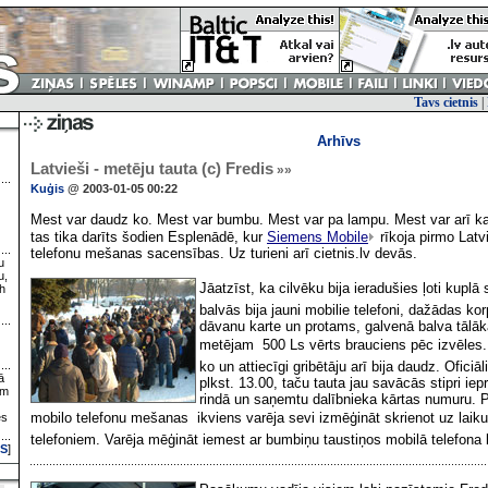
Tavs cietnis
|
Arhīvs
Latvieši - metēju tauta (c) Fredis
»»
Kuģis
@ 2003-01-05 00:22
Mest var daudz ko. Mest var bumbu. Mest var pa lampu. Mest var arī kau
tas tika darīts šodien Esplenādē, kur
Siemens Mobile
rīkoja pirmo Latvi
telefonu mešanas sacensības. Uz turieni arī cietnis.lv devās.
u
u,
Jāatzīst, ka cilvēku bija ieradušies ļoti kuplā s
h
balvās bija jauni mobilie telefoni, dažādas ko
dāvanu karte un protams, galvenā balva tālāk
metējam  500 Ls vērts brauciens pēc izvēles. 
ko un attiecīgi gribētāju arī bija daudz. Ofic
ā
plkst. 13.00, taču tauta jau savācās stipri iepr
ām
rindā un saņemtu dalībnieka kārtas numuru. P
mobilo telefonu mešanas  ikviens varēja sevi izmēģināt skrienot uz lai
es
telefoniem. Varēja mēģināt iemest ar bumbiņu taustiņos mobilā telefona b
S
]