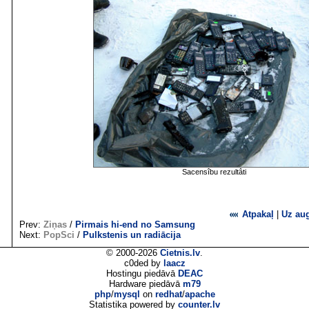
Sacensîbu rezultâti
Atpakaļ
|
Uz au
Prev:
Ziņas
/
Pirmais hi-end no Samsung
Next:
PopSci
/
Pulkstenis un radiācija
© 2000-2026
Cietnis.lv
.
c0ded by
laacz
Hostingu piedāvā
DEAC
Hardware piedāvā
m79
php
/
mysql
on
redhat
/
apache
Statistika powered by
counter.lv