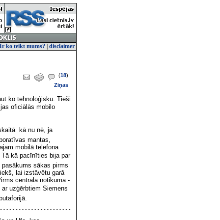
Ir ko teikt mums?
|
disclaimer
(
18
)
Ziņas
t ko tehnoloģisku. Tieši
jas oficiālās mobilo
kaitā  kā nu nē, ja
rporatīvas mantas,
ajam mobilā telefona
Tā kā pacīnīties bija par
iāli pasākums sākas pirms
iekš, lai izstāvētu garā
irms centrālā notikuma -
ku ar uzģērbtiem Siemens
utaforijā.