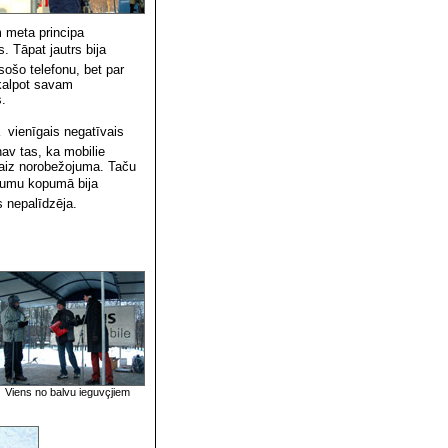
 meta principa
. Tāpat jautrs bija
ošo telefonu, bet par
 kalpot savam
s.
 vienīgais negatīvais
av tas, ka mobilie
ja aiz norobežojuma. Taču
ākumu kopumā bija
s nepalīdzēja.
Viens no balvu ieguvçjiem