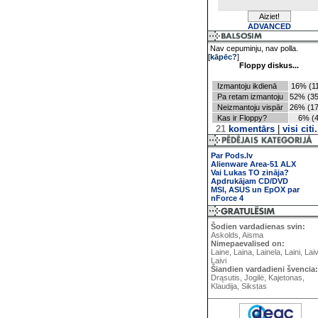
ADVANCED
Nav cepuminju, nav polla.
[
kāpēc?
]
Floppy diskus...
Izmantoju ikdienā
16% (11
Pa retam izmantoju
52% (35
Neizmantoju vispār
26% (17
Kas ir Floppy?
6% (4
21
komentārs
|
visi citi.
Par Pods.lv
Alienware Area-51 ALX
Vai Lukas TO zināja?
Apdrukājam CD/DVD
MSI, ASUS un EpOX par
nForce 4
Šodien vardadienas svin:
Askolds, Aisma
Nimepaevalised on:
Laine, Laina, Lainela, Laini, Lai
Laivi
Šiandien vardadieni švencia:
Drąsutis, Jogilė, Kajetonas,
Klaudija, Sikstas