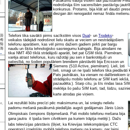
Pasākumu vadīja visiem labi pazīstamie Fred
nodrošināja šīm sacensībām pastāvīgu jautrī
konkursus. Protams, bija klāt arī daudzi pres
diezgan ātri nenogaidot nemaz fināla metienu
1)
Telefoni tika savākti pirms sacīkstēm visos
Dual
un
Trodeks
4)
veikalos tādejādi nodrošinot lielu skaitu ar veciem un nestrādājošiem
5)
telefonu aparātiem, kas vēl pirms dažiem gadiem pirkti par bargu
3)
naudu un šķita tehnoloģisko sasniegumu kalngals. Bija atrodami ne
..
tikai NMT 450 tīklā strādājoši aparāti, bet pat GSM tīklā. Piemēram,
varēja atrast telefonus, kuru ražotāji jau sen ir bankrotējuši un
patiesībā, no šodien populāriem brendiem pārstāvēti bija
Ericsson un
Siemens (S10 Active, piemēram). Lieli, ļoti
lieli, smagi un ne īpaši telefoni tika piedāvāt
Pats jautrākais, ka vienam no dalībniekiem i
strādājošu mobilo telefonu ar SIM karti iekšā,
pazaudēta:). Starp citu, ja šīs rindas lasa SI
meklēja šo pašu SIM karti, tad, lūdzu, sazinie
karte atrodas pie viņiem.
Lai rezultāti būtu precīzi pēc maksimuma un, lai sniegtu nelielu
ve,
padomu mešanā pasākumā piedalījās augsti godājamais Jānis Lūsis 
Olimpiskais čempions šķēpmešanā. Pati mobilo telefonu mešana bija
gana jautra  it īpaša tiem cilvēkiem pa kuriem trāpīja metēji:). Dažs
labs televīzijas pārstāvis (šķiet, ka Krievijas telekompānijas CTC
operators) izpelnījās mobilā telefona metienu pa kameru  par laimi,