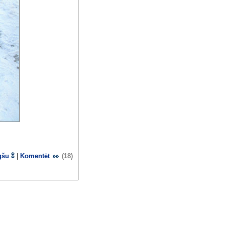
gšu
|
Komentēt
(18)