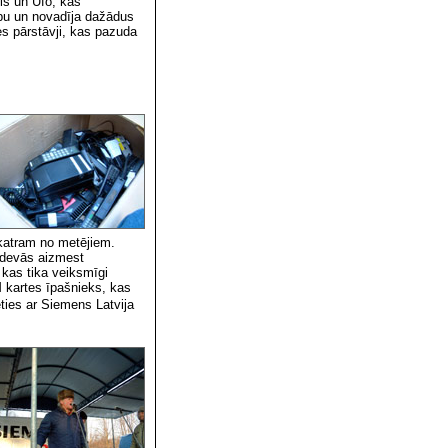
is un Ufo, kas
bu un novadīja dažādus
es pārstāvji, kas pazuda
.
i katram no metējiem.
zdevās aizmest
 kas tika veiksmīgi
M kartes īpašnieks, kas
ties ar Siemens Latvija 