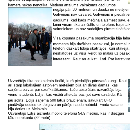
kamera nekas nenotika. Metienu attālums vairākums gadījumos
negāja pāri 30 metriem un daudzi no
metējiem
Galvenais nav uzvarēt. Galvenais ir piedalīties
gadījums, kad kāds mēģināja aizmest savu es
laimi viņam tika aizrādīts un telefons turpina
saimniekam un nav sadalījies pirmreizinātājo
Visā kopumā pasākuma organizācija bija laba 
moments bija drošības pasākumi, jo normāli n
telefoni dažkārt lidoja skatītājos, kuri stāvē
neskatoties uz visu  vērot no malas uz pas
interesanti. Kaut arī auksti. Ļoti. Pat karstvīn
Uzvarētājs tika noskaidrots finālā, kurā piedalījās pārsvarā kungi. Kaut
arī starp labākajiem astoņiem metējiem bija arī divas dāmas, kas
saņēma balvas par uzdrīkstēšanos. Taču absolūtais uzvarētājs bija
viens  students Edijs, kas visādi atteicās paziņot savu uzvārdu. Kā
jau solīts, Edijs saņēma 500 latus braucienam, savukārt UFO
piedāvāja dodies uz Jelgavu un pārējo naudu notriekt. Freda variants
bija doties uz Melnkalni.
Uzvarētājs Edijs aizmeta mobilo telefonu 54,9 metrus, kas ir diezgan
tālu no rekorda (82 metri).