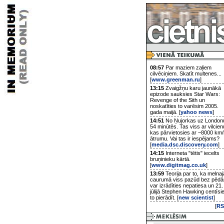
08:57
Par maziem zaļiem
cilvēciņiem. Skatīt multenes...
[
www.greenman.ru
]
13:15
Zvaigžņu karu jaunākā
epizode sauksies Star Wars:
Revenge of the Sith un
noskatīties to varēsim 2005.
gada maijā. [
yahoo news
]
14:51
No Ņujorkas uz London
54 minūtēs. Tas viss ar vilcien
kas pārvietosies ar ~8000 km/
ātrumu. Vai tas ir iespējams?
[
media.dsc.discovery.com
]
14:15
Interneta "tētis" iecelts
bruņinieku kārtā.
[
www.digitmag.co.uk
]
13:59
Teorija par to, ka melnaj
caurumā viss pazūd bez pēd
var izrādīties nepatiesa un 21.
jūlijā Stephen Hawking centīsi
to pierādīt. [
new scientist
]
[
RS