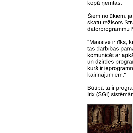
kopā ņemtas.
Šiem nolūkiem, ja
skatu režisors St
datorprogrammu 
"Massive ir rīks, 
tās darbības pamat
komunicēt ar apkā
un dzirdes progr
kurš ir ieprogram
kairinājumiem."
Būtībā tā ir progr
Irix (SGI) sistēmā