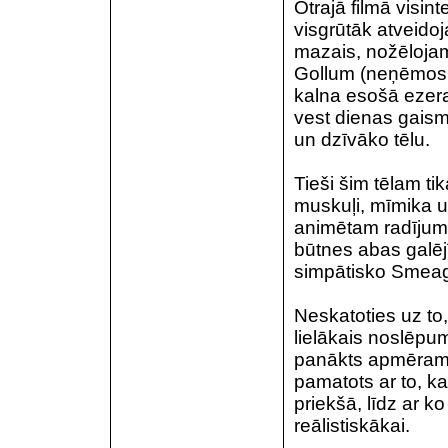
Otrajā filmā visint
visgrūtāk atveido
mazais, nožēlojama
Gollum (neņēmos t
kalna esošā ezera
vest dienas gaism
un dzīvāko tēlu.
Tieši šim tēlam ti
muskuļi, mīmika u
animētam radījumam
būtnes abas galēj
simpātisko Smeag
Neskatoties uz to,
lielākais noslēpum
panākts apmēram 
pamatots ar to, ka
priekšā, līdz ar k
reālistiskākai.