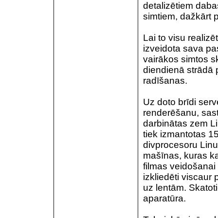
detalizētiem daba
simtiem, dažkārt 
Lai to visu realiz
izveidota sava pa
vairākos simtos s
diendienā strādā p
radīšanas.
Uz doto brīdi serv
renderēšanu, sast
darbinātas zem L
tiek izmantotas 1
divprocesoru Lin
mašīnas, kuras kal
filmas veidošanai
izkliedēti viscaur
uz lentām. Skatot
aparatūra.