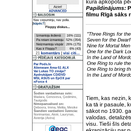
kura apkopota pēc
Papildinājums:
P
ADVANCED
filmu Rīgā sāks r
Nav cepuminju, nav polla.
[
kāpēc?
]
Floppy diskus...
"Three Rings for the
Izmantoju ikdienā
16% (111)
Seven for the Dwarf-l
Pa retam izmantoju
52% (354)
Neizmantoju vispār
26% (175)
Nine for Mortal Men
Kas ir Floppy?
6% (43)
One for the Dark Lo
21
komentārs
|
visi citi...
In the Land of Mord
One Ring to rule the
Par Pods.lv
Alienware Area-51 ALX
One Ring to bring t
Vai Lukas TO zināja?
In the Land of Mord
Apdrukājam CD/DVD
MSI, ASUS un EpOX par
nForce 4
Šodien vardadienas svin:
Madara, Genoveva, Ģedimins,
Tiem, kas nezin, k
Tautgodis
ka tā ir pasaule, 
Nimepaevalised on:
Deboora, Imma, Melita, Mesike
sākot no 1930. gad
Šiandien vardadieni švencia:
Norimantas, Aistė, Laurynas,
valodas, detalizēt
Asterija (Astra)
visu. Tieši šīs de
ekranizāciju par 