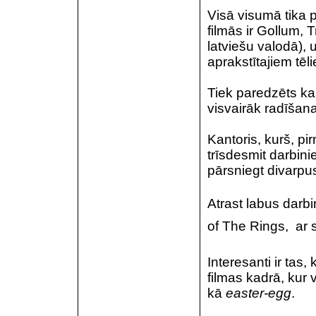
Visā visumā tika pa
filmās ir Gollum, 
latviešu valodā), 
aprakstītajiem tēl
Tiek paredzēts ka t
visvairāk radīšan
Kantoris, kurš, p
trīsdesmit darbini
pārsniegt divarpu
Atrast labus darbi
of The Rings,  a
Interesanti ir tas,
filmas kadrā, kur v
kā
easter-egg
.