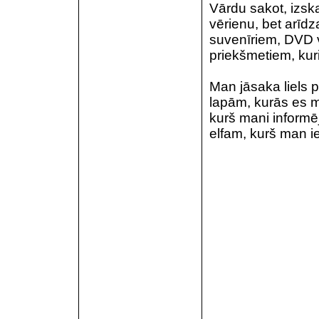
Vārdu sakot, izska
vērienu, bet arīdz
suvenīriem, DVD v
priekšmetiem, kur
Man jāsaka liels p
lapām, kurās es m
kurš mani informēj
elfam, kurš man ied