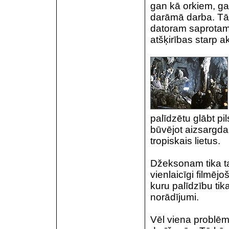
gan kā orkiem, gan
darāmā darba. Tā
datoram saprotamā
atšķirības starp a
palīdzētu glābt pi
būvējot aizsargda
tropiskais lietus.
Džeksonam tika ta
vienlaicīgi filmēj
kuru palīdzību tik
norādījumi.
Vēl viena problē