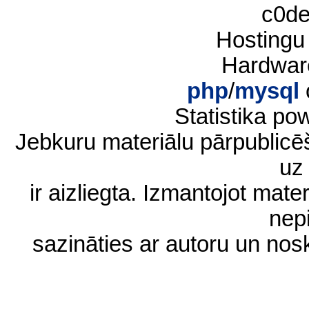
c0d
Hostingu
Hardwar
php
/
mysql
Statistika p
Jebkuru materiālu pārpublic
uz 
ir aizliegta. Izmantojot materi
nep
sazināties ar autoru un no