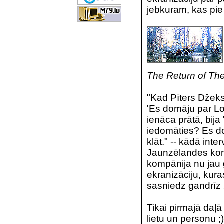
jebkuram, kas pie 
The Return of Th
"Kad Pīters Džeks
'Es domāju par L
ienāca prātā, bija
iedomāties? Es dom
klāt." -- kādā inte
Jaunzēlandes komp
kompānija nu jau 
ekranizāciju, kuras
sasniedz gandrīz 
Tikai pirmajā daļ
lietu un personu 