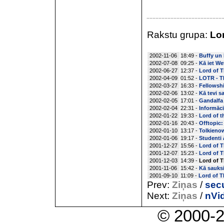
Rakstu grupa:
Lo
2002-11-06
18:49 -
Buffy un 
2002-07-08
09:25 -
Kā iet We
2002-06-27
12:37 -
Lord of T
2002-04-09
01:52 -
LOTR - Th
2002-03-27
16:33 -
Fellowsh
2002-02-06
13:02 -
Kā tevi s
2002-02-05
17:01 -
Gandalfa
2002-02-04
22:31 -
Informāci
2002-01-22
19:33 -
Lord of t
2002-01-16
20:43 -
Offtopic:
2002-01-10
13:17 -
Tolkieno
2002-01-06
19:17 -
Studenti
2001-12-27
15:56 -
Lord of T
2001-12-07
15:23 -
Lord of T
2001-12-03
14:39 -
Lord of T
2001-11-06
15:42 -
Kā sauksi
2001-09-10
11:09 -
Lord of T
Prev:
Ziņas
/
sec
Next:
Ziņas
/
nVid
© 2000-