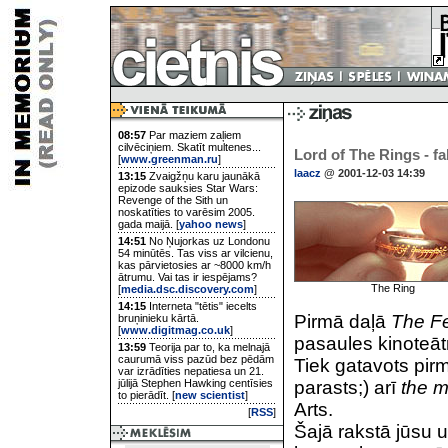
08:57
Par maziem zaļiem
cilvēciņiem. Skatīt multenes...
Lord of The Rings - fa
[
www.greenman.ru
]
laacz
@ 2001-12-03 14:39
13:15
Zvaigžņu karu jaunākā
epizode sauksies Star Wars:
Revenge of the Sith un
noskatīties to varēsim 2005.
gada maijā. [
yahoo news
]
14:51
No Ņujorkas uz Londonu
54 minūtēs. Tas viss ar vilcienu,
kas pārvietosies ar ~8000 km/h
ātrumu. Vai tas ir iespējams?
The Ring
[
media.dsc.discovery.com
]
14:15
Interneta "tētis" iecelts
Pirmā daļā
The Fe
bruņinieku kārtā.
[
www.digitmag.co.uk
]
pasaules kinoteāt
13:59
Teorija par to, ka melnajā
caurumā viss pazūd bez pēdām
Tiek gatavots pir
var izrādīties nepatiesa un 21.
jūlijā Stephen Hawking centīsies
parasts;) arī
the m
to pierādīt. [
new scientist
]
Arts.
[
RSS
]
Šajā rakstā jūsu u