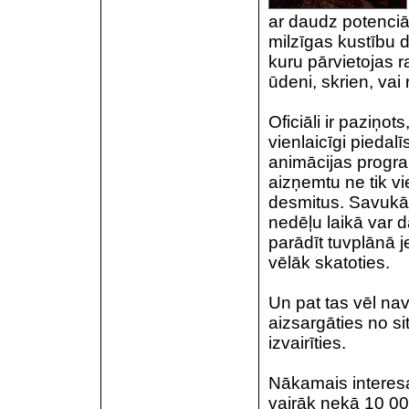
ar daudz potenciā
milzīgas kustību 
kuru pārvietojas ra
ūdeni, skrien, vai 
Oficiāli ir paziņot
vienlaicīgi piedal
animācijas progr
aizņemtu ne tik v
desmitus. Savukārt
nedēļu laikā var 
parādīt tuvplānā j
vēlāk skatoties.
Un pat tas vēl nav
aizsargāties no si
izvairīties.
Nākamais interesa
vairāk nekā 10 000