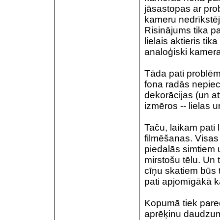
jāsastopas ar pr
kameru nedrīkstēja
Risinājums tika p
lielais aktieris ti
analoģiski kamer
Tāda pati problēm
fona radās nepie
dekorācijas (un at
izmēros -- lielas 
Taču, laikam pati
filmēšanas. Visas
piedalās simtiem 
mirstošu tēlu. Un t
cīņu skatiem būs 
pati apjomīgākā k
Kopumā tiek pared
aprēķinu daudzums