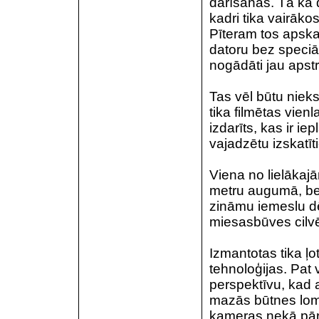
darīšanās. Tā kā d
kadri tika vairākos
Pīteram tos apskat
datoru bez speciā
nogādāti jau apstr
Tas vēl būtu nieks
tika filmētas vienl
izdarīts, kas ir i
vajadzētu izskatīt
Viena no lielākaj
metru augumā, bet 
zināmu iemeslu d
miesasbūves cilv
Izmantotas tika ļ
tehnoloģijas. Pat
perspektīvu, kad 
mazās būtnes loma
kameras nekā pārēj