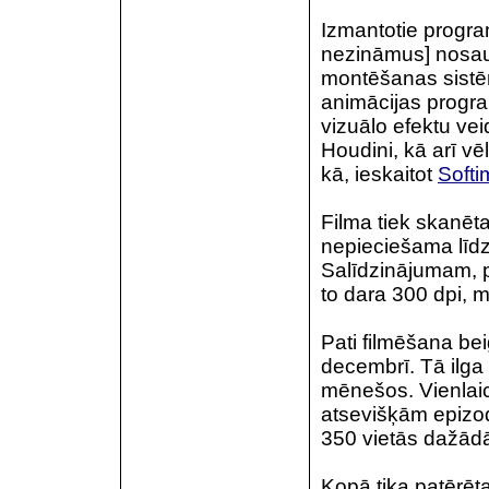
Izmantotie progra
nezināmus] nosa
montēšanas sist
animācijas progr
vizuālo efektu ve
Houdini, kā arī 
kā, ieskaitot
Soft
Filma tiek skanēta
nepieciešama līdz 
Salīdzinājumam, p
to dara 300 dpi, 
Pati filmēšana be
decembrī. Tā ilga
mēnešos. Vienlaicīg
atsevišķām epizo
350 vietās dažād
Kopā tika patērēta