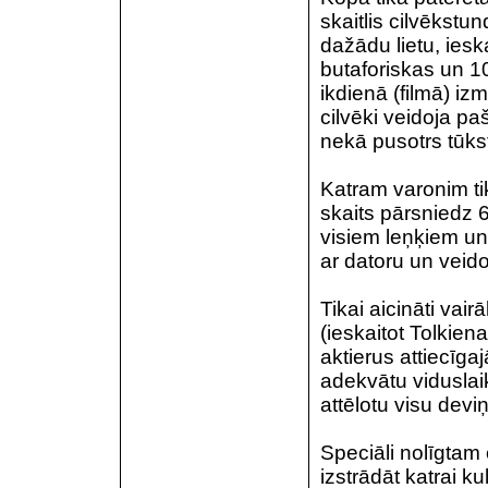
skaitlis cilvēkstu
dažādu lietu, ies
butaforiskas un 1
ikdienā (filmā) 
cilvēki veidoja pa
nekā pusotrs tūkst
Katram varonim tik
skaits pārsniedz 6
visiem leņķiem un
ar datoru un veido
Tikai aicināti vair
(ieskaitot Tolkien
aktierus attiecīga
adekvātu viduslai
attēlotu visu devi
Speciāli nolīgtam
izstrādāt katrai ku