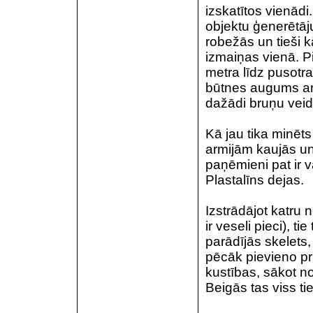
izskatītos vienādi
objektu ģenerētāju
robežās un tieši 
izmaiņas vienā. P
metra līdz pusotra
būtnes augums arī
dažādi bruņu veidi
Kā jau tika minēt
armijām kaujās un
paņēmieni pat ir v
Plastalīns dejas.
Izstrādājot katru 
ir veseli pieci), 
parādījās skelets,
pēcāk pievieno p
kustības, sākot n
Beigās tas viss ti