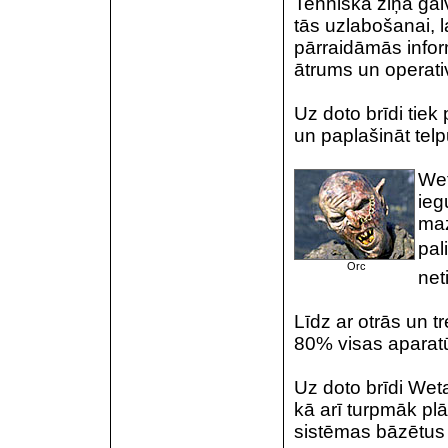
Tehniskā ziņā gal
tās uzlabošanai, l
pārraidāmās inf
ātrums un operativ
Uz doto brīdi tiek 
un paplašināt tel
Wet
ieg
maz
pal
Orc
net
Līdz ar otrās un t
80% visas aparatū
Uz doto brīdi Weta
kā arī turpmāk pl
sistēmas bāzētus 