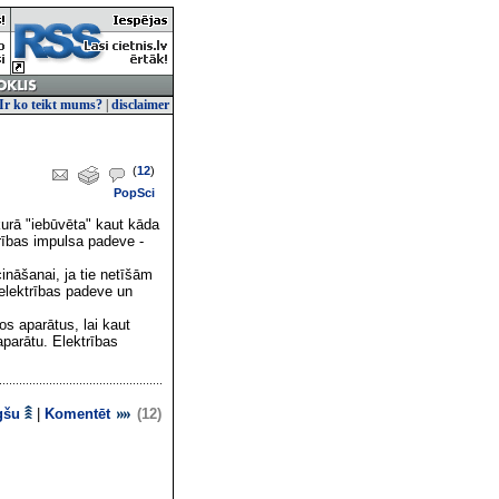
Ir ko teikt mums?
|
disclaimer
(
12
)
PopSci
kurā "iebūvēta" kaut kāda
trības impulsa padeve -
nāšanai, ja tie netīšām
 elektrības padeve un
s aparātus, lai kaut
parātu. Elektrības
gšu
|
Komentēt
(12)