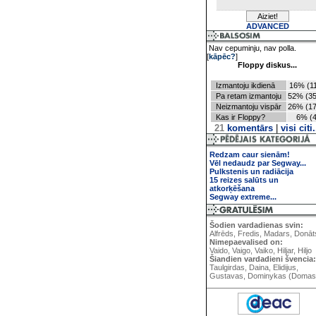
ADVANCED
Nav cepuminju, nav polla.
[
kāpēc?
]
Floppy diskus...
Izmantoju ikdienā
16% (11
Pa retam izmantoju
52% (35
Neizmantoju vispār
26% (17
Kas ir Floppy?
6% (4
21
komentārs
|
visi citi.
Redzam caur sienām!
Vēl nedaudz par Segway...
Pulkstenis un radiācija
15 reizes salūts un
atkorķēšana
Segway extreme...
Šodien vardadienas svin:
Alfrēds, Fredis, Madars, Donāt
Nimepaevalised on:
Vaido, Vaigo, Vaiko, Hiljar, Hiljo
Šiandien vardadieni švencia:
Taulgirdas, Daina, Elidijus,
Gustavas, Dominykas (Domas