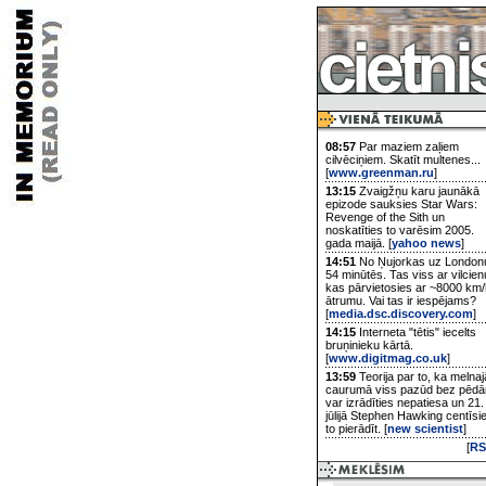
08:57
Par maziem zaļiem
cilvēciņiem. Skatīt multenes...
[
www.greenman.ru
]
13:15
Zvaigžņu karu jaunākā
epizode sauksies Star Wars:
Revenge of the Sith un
noskatīties to varēsim 2005.
gada maijā. [
yahoo news
]
14:51
No Ņujorkas uz London
54 minūtēs. Tas viss ar vilcien
kas pārvietosies ar ~8000 km/
ātrumu. Vai tas ir iespējams?
[
media.dsc.discovery.com
]
14:15
Interneta "tētis" iecelts
bruņinieku kārtā.
[
www.digitmag.co.uk
]
13:59
Teorija par to, ka melnaj
caurumā viss pazūd bez pēd
var izrādīties nepatiesa un 21.
jūlijā Stephen Hawking centīsi
to pierādīt. [
new scientist
]
[
RS