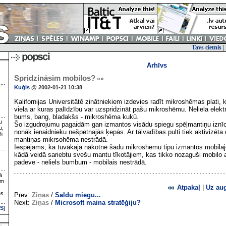
Tavs cietnis
|
Arhīvs
Spridzināsim mobilos?
»»
Kuģis
@ 2002-01-21 10:38
Kalifornijas Universitātē zinātniekiem izdevies radīt mikroshēmas plati, 
viela ar kuras palīdzību var uzspridzināt pašu mikroshēmu. Neliela elek
bums, bang, bladakšs - mikroshēma kukū.
u
Šo izgudrojumu pagaidām gan izmantos visādu spiegu spēļmantiņu iznīci
u,
nonāk ienaidnieku nešpetnajās ķepās. Ar tālvadības pulti tiek aktivizēta
h
mantiņas mikrsohēma nestrādā.
Iespējams, ka tuvākajā nākotnē šādu mikroshēmu tipu izmantos mobilajo
kādā veidā sariebtu svešu mantu tīkotājiem, kas tikko nozaguši mobilo a
padeve - neliels bumbum - mobilais nestrādā.
ā
ām
Atpakaļ
|
Uz au
es
Prev:
Ziņas
/
Saldu miegu...
Next:
Ziņas
/
Microsoft maina stratēģiju?
S
]