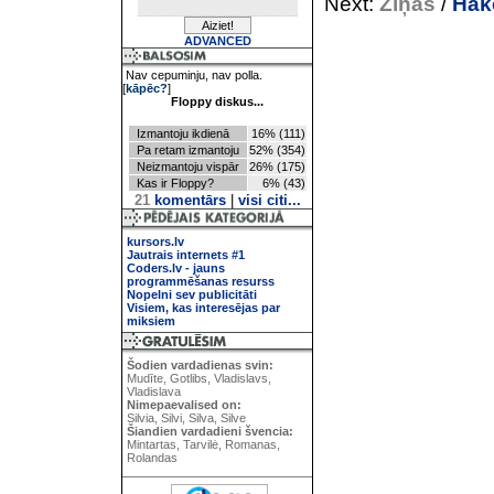
Next:
Ziņas
/
Hake
ADVANCED
Nav cepuminju, nav polla.
[
kāpēc?
]
Floppy diskus...
Izmantoju ikdienā
16% (111)
Pa retam izmantoju
52% (354)
Neizmantoju vispār
26% (175)
Kas ir Floppy?
6% (43)
21
komentārs
|
visi citi...
kursors.lv
Jautrais internets #1
Coders.lv - jauns
programmēšanas resurss
Nopelni sev publicitāti
Visiem, kas interesējas par
miksiem
Šodien vardadienas svin:
Mudīte, Gotlibs, Vladislavs,
Vladislava
Nimepaevalised on:
Silvia, Silvi, Silva, Silve
Šiandien vardadieni švencia:
Mintartas, Tarvilė, Romanas,
Rolandas