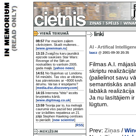
08:57
Par maziem zaļiem
cilvēciņiem. Skatīt multenes...
AI - Artifical Intelligen
[
www.greenman.ru
]
laacz
@ 2001-09-30 20:35
13:15
Zvaigžņu karu jaunākā
epizode sauksies Star Wars:
Revenge of the Sith un
Filmas A.I. mājas
noskatīties to varēsim 2005.
gada maijā. [
yahoo news
]
skriptu realizācij
14:51
No Ņujorkas uz Londonu
(palielinot savu vā
54 minūtēs. Tas viss ar vilcienu,
kas pārvietosies ar ~8000 km/h
semantiskās analī
ātrumu. Vai tas ir iespējams?
[
media.dsc.discovery.com
]
labākā realizācij
14:15
Interneta "tētis" iecelts
Ja nu lasītājiem ir
bruņinieku kārtā.
[
www.digitmag.co.uk
]
lūgtum.
13:59
Teorija par to, ka melnajā
caurumā viss pazūd bez pēdām
var izrādīties nepatiesa un 21.
jūlijā Stephen Hawking centīsies
to pierādīt. [
new scientist
]
[
RSS
]
Prev:
Ziņas
/
Win