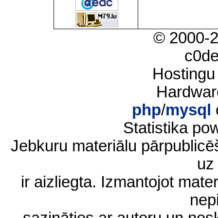
© 2000-
c0d
Hostingu
Hardwar
php
/
mysql
Statistika p
Jebkuru materiālu pārpublic
uz 
ir aizliegta. Izmantojot materi
nep