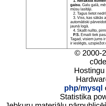
1. Nerakstīt koment
gaisu.
Galu galā, mēs
mūsu lasītāji.
2. Tagus lietot nedrīk
3. Viss, kas sākās 
automātiski pārveidot
jaunā logā.
4. Skatīt nullto, pirm
P.S.
Emaili tiek pa
Tagad, visiem jums i
ir ieslēgts, uzspiežot 
© 2000-
c0d
Hostingu
Hardwar
php
/
mysql
Statistika p
Jebkuru materiālu pārpublic