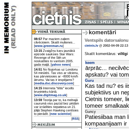
08:57
Par maziem zaļiem
Ventspils datorsalonu
cilvēciņiem. Skatīt multenes...
cietnis.lv
@ 2002-04-09 22:13
[
www.greenman.ru
]
13:15
Zvaigžņu karu jaunākā
Skatīt komentārus:
viltīgi
epizode sauksies Star Wars:
Revenge of the Sith un
noskatīties to varēsim 2005.
keem
gada maijā. [
yahoo news
]
ārprāc... necilvē
14:51
No Ņujorkas uz Londonu
54 minūtēs. Tas viss ar vilcienu,
apskatu? vai tom
kas pārvietosies ar ~8000 km/h
ātrumu. Vai tas ir iespējams?
Guru
[
media.dsc.discovery.com
]
Kas tad nu? es ii
14:15
Interneta "tētis" iecelts
subjektiivs un n
bruņinieku kārtā.
[
www.digitmag.co.uk
]
Cietnis tomeer, li
13:59
Teorija par to, ka melnajā
caurumā viss pazūd bez pēdām
tomeer smalkaak
var izrādīties nepatiesa un 21.
jūlijā Stephen Hawking centīsies
Guncy
to pierādīt. [
new scientist
]
Patiesiibaa man 
[
RSS
]
kompaanijaam ir u