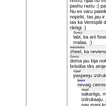
hmmz njaa nu man 
pashu raxtu :( p
Nu es varu pateik
nopirkt, tas jau ir
tas ka Ventspilii 
riktiigi :)
Guncy
labi, ka arii fi
malaa. :)
ledusledus
zheel, ka neviena
Guncy
doma jau bija no
briiviiba tiks atnj
mjaa!
paspeeju izdruk
keem
nevaig cietnis
mjaa!
sakariigs, m
izdrukaaju.
nav mani kop