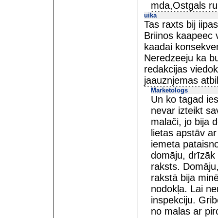
mda,Ostgals rul
uika
Tas raxts bij iipa
Briinos kaapeec v
kaadai konsekven
Neredzeeju ka bu
redakcijas viedokl
jaauznjemas atbi
Marketologs
Un ko tagad ies
nevar izteikt sa
malači, jo bija 
lietas apstāv ar
iemeta pataisno
domāju, drīzāk 
raksts. Domāju,
rakstā bija min
nodokļa. Lai ne
inspekciju. Gri
no malas ar pir