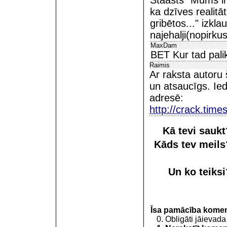
Staasts "Mums ir
ka dzīves realit
gribētos..." izkl
najehalji(nopirku
MaxDam
BET Kur tad palik
Raimis
Ar raksta autoru 
un atsaucīgs. Ied
adresē:
http://crack.time
Kā tevi sauk
Kāds tev meil
Un ko teiks
Īsa pamācība kome
0. Obligāti jāievada