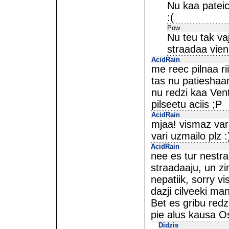
Nu kaa pateic
:(
Pow
Nu teu tak va
straadaa vien
AcidRain
me reec pilnaa ri
tas nu patieshaam
nu redzi kaa Vent
pilseetu aciis ;P
AcidRain
mjaa! vismaz vare
vari uzmailo plz :
AcidRain
nee es tur nestra
straadaaju, un zi
nepatiik, sorry v
dazji cilveeki ma
Bet es gribu red
pie alus kausa Os
Didzis