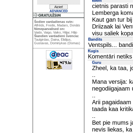
keem
cietnis parasti 
ADVANCED
Lemberga koma
Kaut gan tur bij
Šodien vardadienas svin:
Driizaak lai Ven
Alfrēds, Fredis, Madars, Donāts
Nimepaevalised on:
visu saliek kopa
Vaido, Vaigo, Vaiko, Hiljar, Hiljo
Šiandien vardadieni švencia:
Bandits
Taulgirdas, Daina, Elidijus,
Gustavas, Dominykas (Domas)
Ventspils... bandi
Kugis
Komentāri netiks s
Guru
Zheel, ka taa, j
..
Mana versija: 
negodiigajaam 
..
Arii pagaidaam ab
taada kaa kritik
..
Bet pie mums jau
nevis liekas, ka