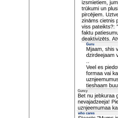
izsmietiem, jums
trūkumi un plusi
pircējiem. Uztve
zināms cietnis 
viss pateikts?:
faktu patiesumu
deaktivizēts. A
Guru
Mjaam, shis v
dzirdeejaam vie
..
Veel es piedo
formaa vai ka
uznjeemumus. 
tieshaam buutu
Guncy
Bet nu jebkuraa g
nevajadzeeja! Pie
uznjeemumaa kautg
who cares