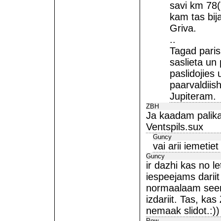
savi km 78(T
kam tas bij
Griva.
..
Tagad paris
saslieta un
paslidojies 
paarvaldiis
Jupiteram.
ZBH
Ja kaadam palika
Ventspils.sux
Guncy
vai arii iemeti
Guncy
ir dazhi kas no le
iespeejams dariit
normaalaam seerf
izdariit. Tas, ka
nemaak slidot.:))
Pow