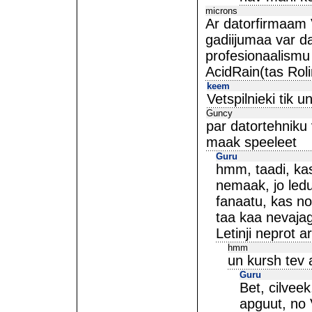
microns
Ar datorfirmaam V
gadiijumaa var d
profesionaalismu 
AcidRain(tas Roli
keem
Vetspilnieki tik 
Guncy
par datortehniku v
maak speeleet
Guru
hmm, taadi, kas
nemaak, jo ledus
fanaatu, kas no 
taa kaa nevajag 
Letinji neprot a
hmm
un kursh tev a
Guru
Bet, cilvee
apguut, no V