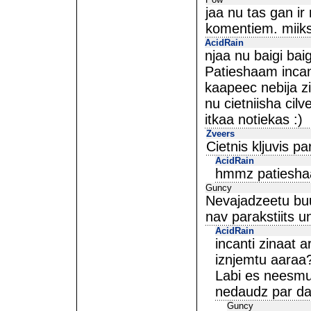
jaa nu tas gan ir 
komentiem. miiks
AcidRain
njaa nu baigi baig
Patieshaam incant
kaapeec nebija z
nu cietniisha cil
itkaa notiekas :)
Zveers
Cietnis kljuvis par
AcidRain
hmmz patieshaam
Guncy
Nevajadzeetu bu
nav parakstiits u
AcidRain
incanti zinaat a
iznjemtu aaraa
Labi es neesmu 
nedaudz par d
Guncy