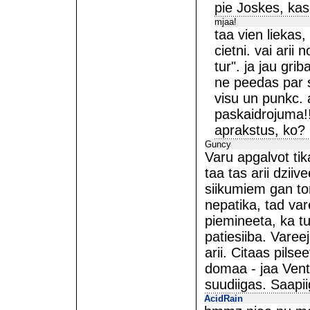
pie Joskes, kas
mjaa!
taa vien liekas,
cietni. vai arii
tur". ja jau grib
ne peedas par s
visu un punkc. 
paskaidrojuma!!
aprakstus, ko?
Guncy
Varu apgalvot tik
taa tas arii dzii
siikumiem gan t
nepatika, tad var
piemineeta, ka tu
patiesiiba. Varee
arii. Citaas pilse
domaa - jaa Vents
suudiigas. Saapiig
AcidRain