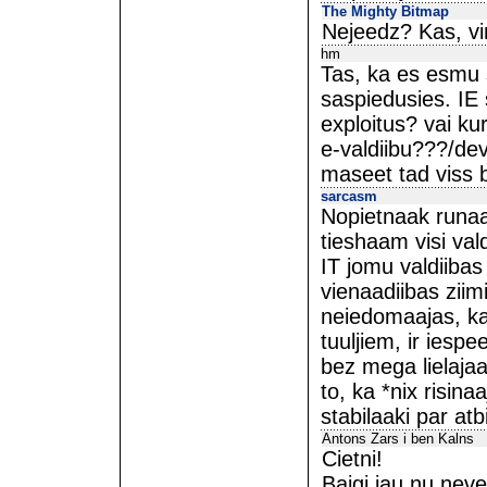
The Mighty Bitmap
Nejeedz? Kas, vin
hm
Tas, ka es esmu s
saspiedusies. IE 
exploitus? vai kur
e-valdiibu???/de
maseet tad viss 
sarcasm
Nopietnaak runaajo
tieshaam visi val
IT jomu valdiibas
vienaadiibas ziim
neiedomaajas, ka
tuuljiem, ir iespe
bez mega lielaj
to, ka *nix risinaa
stabilaaki par at
Antons Zars i ben Kalns
Cietni!
Baigi jau nu nev