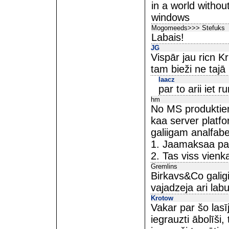
in a world witho
windows
Mogomeeds>>> Stefuks
Labais!
JG
Vispār jau ricn Kr
tam bieži ne tajā
laacz
par to arii iet ru
hm
No MS produktiem
kaa server platf
galiigam analfab
1. Jaamaksaa par
2. Tas viss vienk
Gremlins
Birkavs&Co galigi
vajadzeja ari lab
Krotow
Vakar par šo lasīj
iegrauzti ābolīši,