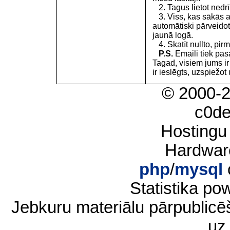
2. Tagus lietot nedrīk
3. Viss, kas sākās 
automātiski pārveidot
jaunā logā.
4. Skatīt nullto, pirm
P.S.
Emaili tiek pa
Tagad, visiem jums i
ir ieslēgts, uzspiežot 
© 2000-
c0d
Hostingu
Hardwar
php
/
mysql
Statistika p
Jebkuru materiālu pārpublic
uz 