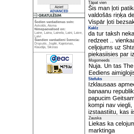
Tāpat vien
Šis man ļoti patik
ADVANCED
valdošās riņķa dej
Vispār ļoti bezsa
Šodien vardadienas svin:
Askolds, Aisma
Kaklz
Nimepaevalised on:
da tur taksh nekas
Laine, Laina, Lainela, Laini, Laive,
Laivi
redzeet .. vienka
Šiandien vardadieni švencia:
Drąsutis, Jogilė, Kajetonas,
celjojums uz Sht
Klaudija, Sikstas
piekasiisies par iz
Mogomeeds
Nuja. Un tas The
Eediens aimigloji
Stefuks
Izklausaas apmee
banaanu republika
papucim Geitsam 
kompi nav viegli, 
izstaastiitu, kas i
Zauska
Liekas ka celojum
marktinga