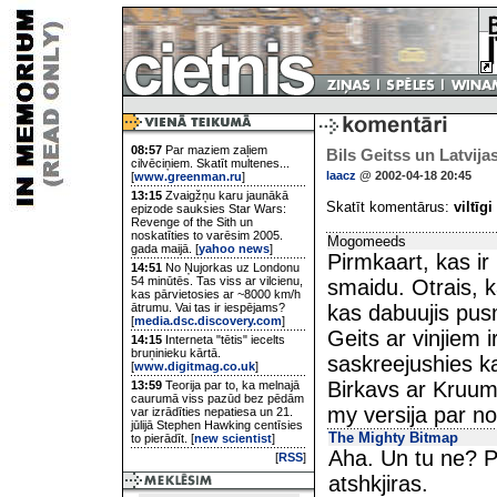
08:57
Par maziem zaļiem
Bils Geitss un Latvij
cilvēciņiem. Skatīt multenes...
laacz
@ 2002-04-18 20:45
[
www.greenman.ru
]
13:15
Zvaigžņu karu jaunākā
Skatīt komentārus:
viltīgi
epizode sauksies Star Wars:
Revenge of the Sith un
noskatīties to varēsim 2005.
Mogomeeds
gada maijā. [
yahoo news
]
Pirmkaart, kas ir
14:51
No Ņujorkas uz Londonu
54 minūtēs. Tas viss ar vilcienu,
smaidu. Otrais, k
kas pārvietosies ar ~8000 km/h
ātrumu. Vai tas ir iespējams?
kas dabuujis pus
[
media.dsc.discovery.com
]
Geits ar vinjiem i
14:15
Interneta "tētis" iecelts
bruņinieku kārtā.
saskreejushies ka
[
www.digitmag.co.uk
]
Birkavs ar Kruum
13:59
Teorija par to, ka melnajā
caurumā viss pazūd bez pēdām
my versija par no
var izrādīties nepatiesa un 21.
jūlijā Stephen Hawking centīsies
The Mighty Bitmap
to pierādīt. [
new scientist
]
Aha. Un tu ne? Pi
[
RSS
]
atshkjiras.