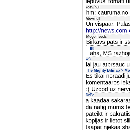
iepuvuši tomāti u
/dev/null
hm: caurumaino 
/dev/null
Un vispaar. Palas
http://news.com
Mogomeeds
Birkavs pats ir s
gg
aha, MS razhoj
=:)
lai jau atbrsauc u
The Mighty Bitmap > M
Es tikai noraadiiju
komentaaros ieksh
:( Uzdod uz nerv
DrEd
a kaadaa sakara
da nafig mums te 
pateikt ir pakrat
kopijas ir lietot s
taapat njekaa sh