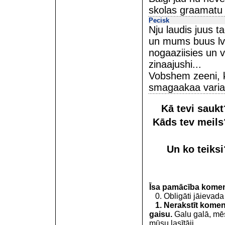
skolas graamatu 
Pecisk
Nju laudis juus t
un mums buus lv-
nogaaziisies un v
zinaajushi...
Vobshem zeeni, k
smagaakaa varian
Kā tevi sauk
Kāds tev meil
Un ko teiks
Īsa pamācība kome
0. Obligāti jāievada
1. Nerakstīt koment
gaisu.
Galu galā, mēs
mūsu lasītāji.