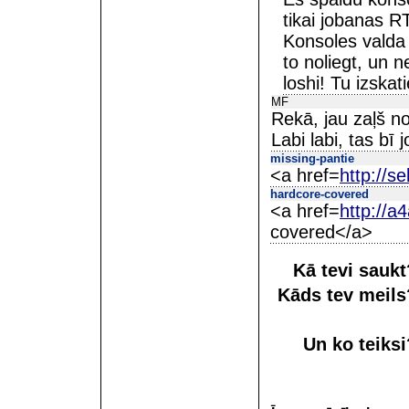
tikai jobanas 
Konsoles valda
to noliegt, un n
loshi! Tu izskat
MF
Rekā, jau zaļš n
Labi labi, tas bī j
missing-pantie
<a href=
http://s
hardcore-covered
<a href=
http://
covered</a>
Kā tevi sauk
Kāds tev meil
Un ko teiks