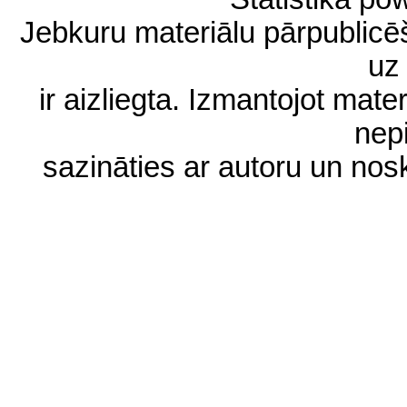
Jebkuru materiālu pārpublic
uz 
ir aizliegta. Izmantojot materi
nep
sazināties ar autoru un no