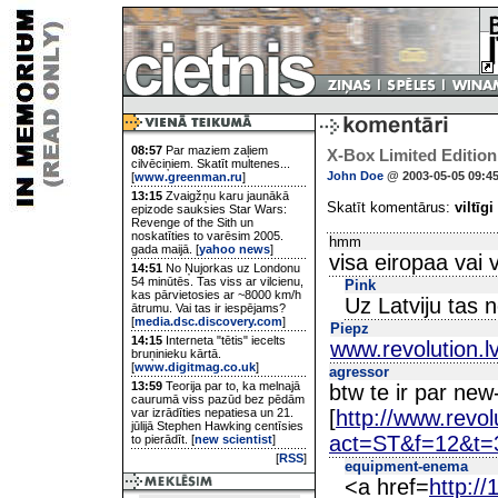
08:57
Par maziem zaļiem
X-Box Limited Edition
cilvēciņiem. Skatīt multenes...
John Doe
@ 2003-05-05 09:4
[
www.greenman.ru
]
13:15
Zvaigžņu karu jaunākā
Skatīt komentārus:
viltīgi
epizode sauksies Star Wars:
Revenge of the Sith un
noskatīties to varēsim 2005.
hmm
gada maijā. [
yahoo news
]
visa eiropaa vai 
14:51
No Ņujorkas uz Londonu
54 minūtēs. Tas viss ar vilcienu,
Pink
kas pārvietosies ar ~8000 km/h
Uz Latviju tas 
ātrumu. Vai tas ir iespējams?
[
media.dsc.discovery.com
]
Piepz
14:15
Interneta "tētis" iecelts
www.revolution.l
bruņinieku kārtā.
[
www.digitmag.co.uk
]
agressor
13:59
Teorija par to, ka melnajā
btw te ir par ne
caurumā viss pazūd bez pēdām
var izrādīties nepatiesa un 21.
[
http://www.revol
jūlijā Stephen Hawking centīsies
act=ST&f=12&t=
to pierādīt. [
new scientist
]
[
RSS
]
equipment-enema
<a href=
http:/