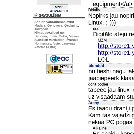
equipment</a>
Didulis
ADVANCED
Nopirks jau nopir
Linux. ;-)))
Šodien vardadienas svin:
Madara, Genoveva, Ģedimins,
eee
Tautgodis
Nimepaevalised on:
Digitālo ateju 
Deboora, Imma, Melita, Mesike
Šiandien vardadieni švencia:
MZM
Norimantas, Aistė, Laurynas,
http://store
Asterija (Astra)
http://store
LOL
blonddd
nu tieshi nagu la
jaapiepeerk klaaa
don't bother
tapeec jau linux i
uz visaadaam stu
Archy
Es taadu drantji
Kam tas vajadzii
nekaa PC pogas :/
Alkaline
Es spaidu kons