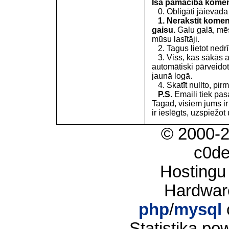
Īsa pamācība kome
0. Obligāti jāievada
1. Nerakstīt koment
gaisu.
Galu galā, mēs
mūsu lasītāji.
2. Tagus lietot nedrīk
3. Viss, kas sākās 
automātiski pārveidot
jaunā logā.
4. Skatīt nullto, pirm
P.S.
Emaili tiek pa
Tagad, visiem jums i
ir ieslēgts, uzspiežot 
© 2000-
c0d
Hostingu
Hardwar
php
/
mysql
Statistika p