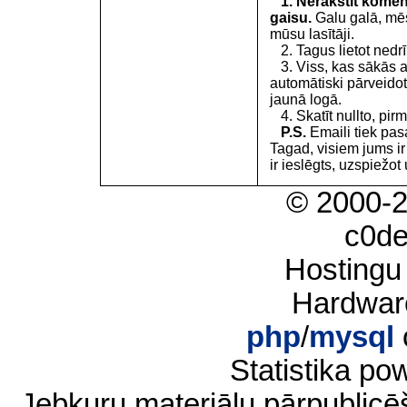
1. Nerakstīt koment
gaisu.
Galu galā, mēs
mūsu lasītāji.
2. Tagus lietot nedrīk
3. Viss, kas sākās 
automātiski pārveidot
jaunā logā.
4. Skatīt nullto, pirm
P.S.
Emaili tiek pa
Tagad, visiem jums i
ir ieslēgts, uzspiežot 
© 2000-
c0d
Hostingu
Hardwar
php
/
mysql
Statistika p
Jebkuru materiālu pārpublic