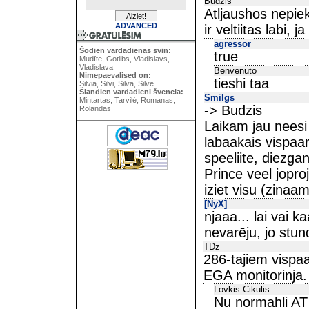
Budzis
Atljaushos nepiek
ADVANCED
ir veltiitas labi, 
agressor
Šodien vardadienas svin:
true
Mudīte, Gotlibs, Vladislavs,
Vladislava
Benvenuto
Nimepaevalised on:
tieshi taa
Silvia, Silvi, Silva, Silve
Šiandien vardadieni švencia:
Smilgs
Mintartas, Tarvilė, Romanas,
-> Budzis
Rolandas
Laikam jau neesi 
labaakais vispaar
speeliite, diezg
Prince veel jopro
iziet visu (zinaa
[NyX]
njaaa... lai vai 
nevarēju, jo stund
TDz
286-tajiem vispa
EGA monitorinja.
Lovkis Cikulis
Nu normahli AT 