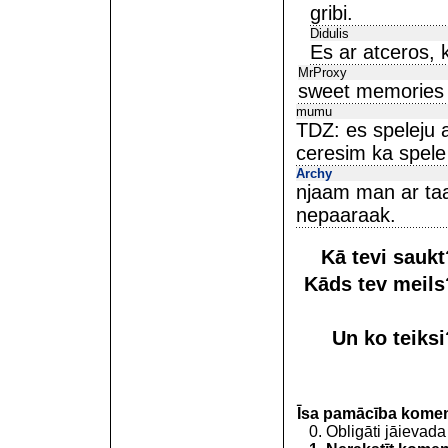
gribi.
Didulis
Es ar atceros, 
MrProxy
sweet memories
mumu
TDZ: es speleju a
ceresim ka spele 
Archy
njaam man ar taa 
nepaaraak.
Kā tevi sauk
Kāds tev meil
Un ko teiks
Īsa pamācība kome
0. Obligāti jāievada