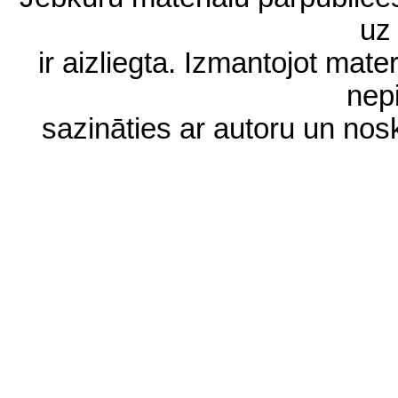
uz 
ir aizliegta. Izmantojot materi
nep
sazināties ar autoru un no