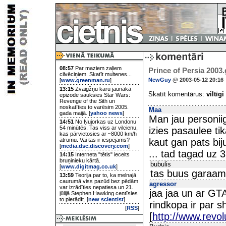
08:57
Par maziem zaļiem
Prince of Persia 2003.
cilvēciņiem. Skatīt multenes...
NewGuy
@ 2003-05-12 20:16
[
www.greenman.ru
]
13:15
Zvaigžņu karu jaunākā
Skatīt komentārus:
viltīgi
epizode sauksies Star Wars:
Revenge of the Sith un
noskatīties to varēsim 2005.
Maa
gada maijā. [
yahoo news
]
Man jau personiig
14:51
No Ņujorkas uz Londonu
54 minūtēs. Tas viss ar vilcienu,
izies pasaulee t
kas pārvietosies ar ~8000 km/h
ātrumu. Vai tas ir iespējams?
kaut gan pats bij
[
media.dsc.discovery.com
]
... tad tagad uz 
14:15
Interneta "tētis" iecelts
bruņinieku kārtā.
bubulis
[
www.digitmag.co.uk
]
tas buus garaam
13:59
Teorija par to, ka melnajā
caurumā viss pazūd bez pēdām
agressor
var izrādīties nepatiesa un 21.
jaa jaa un ar GTA
jūlijā Stephen Hawking centīsies
to pierādīt. [
new scientist
]
rindkopa ir par s
[
RSS
]
[
http://www.revol