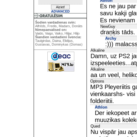
Athlon
Es ne jau par 
ADVANCED
savu kakji gla
Es nevienam 
Šodien vardadienas svin:
Alfrēds, Fredis, Madars, Donāts
NewGuy
Nimepaevalised on:
draņķis tāds.
Vaido, Vaigo, Vaiko, Hiljar, Hiljo
Šiandien vardadieni švencia:
Archy
Taulgirdas, Daina, Elidijus,
:))) malacss
Gustavas, Dominykas (Domas)
Alkaline
Damn, uz PS2 ja
izspeeleeties...at
Alkaline
aa un veel, helikop
Optrons
MP3 Pleyeriitis g
vienkaarshs- vis
folderiitii.
Athlon
Der iekopeet ari
muuzikas kolekc
Qued
Nu vispār jau ap