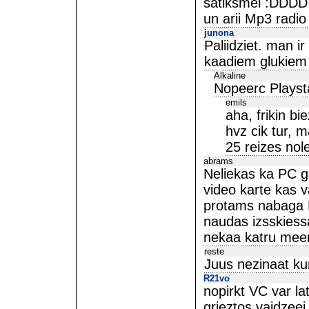
satiksmei :DDDD
un arii Mp3 radio
junona
Paliidziet. man i
kaadiem glukiem
Alkaline
Nopeerc Playst
emils
aha, frikin bi
hvz cik tur, m
25 reizes nole
abrams
Neliekas ka PC ge
video karte kas v
protams nabaga P
naudas izsskies
nekaa katru meene
reste
Juus nezinaat kur
R21vo
nopirkt VC var la
grieztos vaidzeej