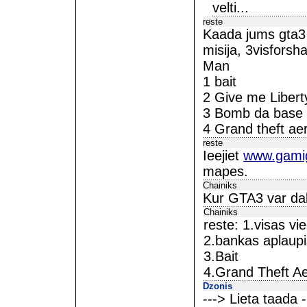
velti...
reste
Kaada jums gta3 
misija, 3visforsh
Man
1 bait
2 Give me Libert
3 Bomb da base a
4 Grand theft ae
reste
Ieejiet
www.gami
mapes.
Chainiks
Kur GTA3 var dab
Chainiks
reste: 1.visas vi
2.bankas aplaup
3.Bait
4.Grand Theft A
Dzonis
---> Lieta taada -