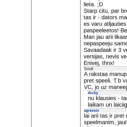
lieta. ;D
Starp citu, par b
tas ir - dators m
es varu atljautie
paspeeleetos! Bet
Man jau arii lika
nepaspeeju same
Savaadaak ir 3 ve
versijas, nevis vei
Enivej, thnx!
Smoll
A rakstaa manupr
pret speeli. T.b 
VC, jo uz maneej
Archy
nu klausies - t
laikam un laicii
agressor
lai arii tas ir pr
speelmanim, jaut