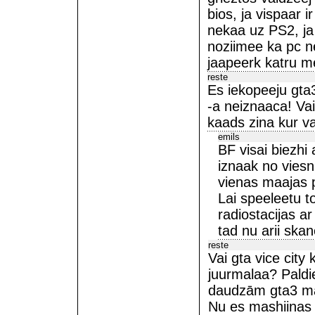
bios, ja vispaar i
nekaa uz PS2, ja 
noziimee ka pc ne
jaapeerk katru m
reste
Es iekopeeju gta
-a neiznaaca! Va
kaads zina kur va
emils
BF visai biezhi
iznaak no viesn
vienas maajas 
Lai speeleetu 
radiostacijas a
tad nu arii ska
reste
Vai gta vice city
juurmalaa? Paldi
daudzām gta3 ma
Nu es mashiinas s