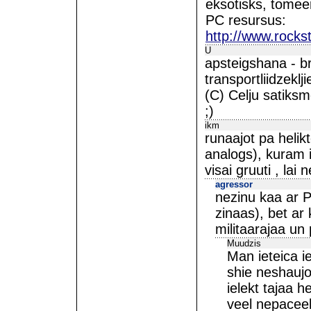
eksotisks, tomeer
PC resursus:
http://www.rocks
U
apsteigshana - 
transportliidzekl
(C) Celju satiksm
;)
ikm
runaajot pa heli
analogs), kuram i
visai gruuti , lai
agressor
nezinu kaa ar P
zinaas), bet ar 
militaarajaa un
Muudzis
Man ieteica ie
shie neshaujo
ielekt tajaa h
veel nepaceel