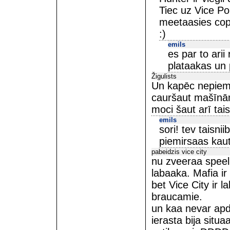
Tiec uz Vice Poi
meetaasies cop 
:)
emils
es par to arii 
plataakas un 
Žigulists
Un kapēc nepiemi
cauršaut mašīnām
moci šaut arī tai
emils
sori! tev taisnii
piemirsaas kau
pabeidzis vice city
nu zveeraa speeli
labaaka. Mafia ir
bet Vice City ir l
braucamie.
un kaa nevar apdz
ierasta bija situaa