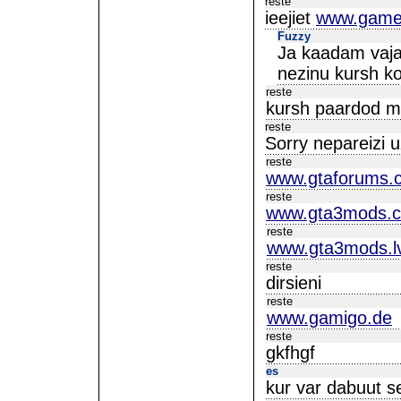
reste
ieejiet
www.game
Fuzzy
Ja kaadam vajag
nezinu kursh ko
reste
kursh paardod m
reste
Sorry nepareizi u
reste
www.gtaforums.
reste
www.gta3mods.
reste
www.gta3mods.l
reste
dirsieni
reste
www.gamigo.de
reste
gkfhgf
es
kur var dabuut 