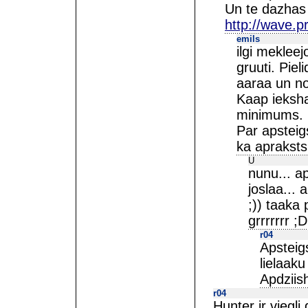
Un te dazhas b
http://wave.
emils
ilgi meklee
gruuti. Piel
aaraa un no
Kaap ieksha
minimums. Li
Par apsteig
ka apraksts 
U
nunu... ap
joslaa...
;)) taaka
grrrrrrr ;D
r04
Apsteig
lielaaku
Apdziis
r04
Hunter ir viegli