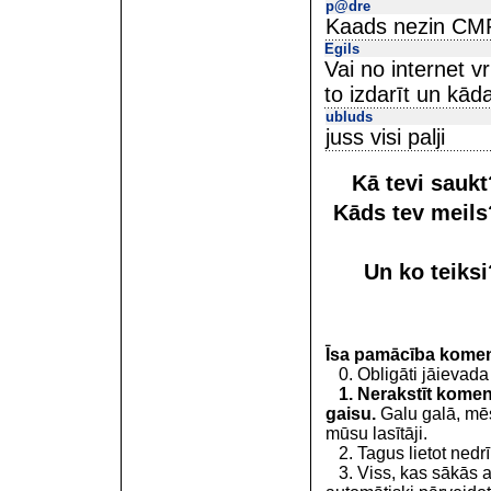
p@dre
Kaads nezin CM
Egils
Vai no internet v
to izdarīt un kād
ubluds
juss visi palji
Kā tevi sauk
Kāds tev meil
Un ko teiks
Īsa pamācība kome
0. Obligāti jāievada
1. Nerakstīt koment
gaisu.
Galu galā, mēs
mūsu lasītāji.
2. Tagus lietot nedrīk
3. Viss, kas sākās 