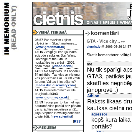
08:57
Par maziem zaļiem
GTA - Vice city...
»»
cilvēciņiem. Skatīt multenes...
cietnis.lv
@ 2003-05-26 14:57
[
www.greenman.ru
]
13:15
Zvaigžņu karu jaunākā
Skatīt komentārus:
viltīgi
epizode sauksies Star Wars:
Revenge of the Sith un
noskatīties to varēsim 2005.
me
gada maijā. [
yahoo news
]
Nu tik sparīgi aps
14:51
No Ņujorkas uz Londonu
54 minūtēs. Tas viss ar vilcienu,
GTA3, patikās jau,
kas pārvietosies ar ~8000 km/h
ātrumu. Vai tas ir iespējams?
skatīties negribē
[
media.dsc.discovery.com
]
jānoprovē :)
14:15
Interneta "tētis" iecelts
bruņinieku kārtā.
Athlon
[
www.digitmag.co.uk
]
Raksts likaas dru
13:59
Teorija par to, ka melnajā
caurumā viss pazūd bez pēdām
kautkas cietnii n
var izrādīties nepatiesa un 21.
jūlijā Stephen Hawking centīsies
agressor
to pierādīt. [
new scientist
]
kopš kura laika 
[
RSS
]
portāls?