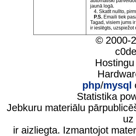
automātiski pārveidot
jaunā logā.
4. Skatīt nullto, pirm
P.S.
Emaili tiek pa
Tagad, visiem jums i
ir ieslēgts, uzspiežot 
© 2000-
c0d
Hostingu
Hardwar
php
/
mysql
Statistika p
Jebkuru materiālu pārpublic
uz 
ir aizliegta. Izmantojot materi