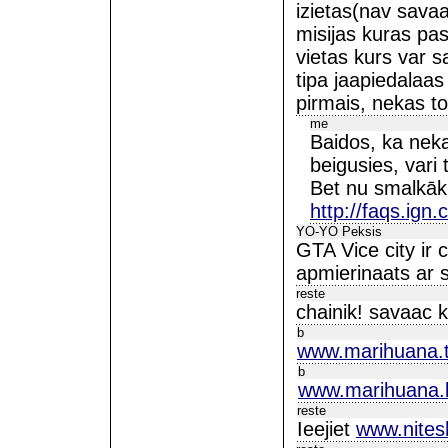
izietas(nav sava
misijas kuras pa
vietas kurs var 
tipa jaapiedalaa
pirmais, nekas t
me
Baidos, ka neka
beigusies, vari t
Bet nu smalkāk 
http://faqs.ign
YO-YO Peksis
GTA Vice city ir 
apmierinaats ar sh
reste
chainik! savaac
b
www.marihuana.
b
www.marihuana.
reste
Ieejiet
www.nites