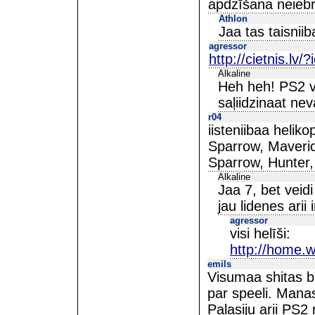
apdzīšana neiebr
Athlon
Jaa tas taisniib
agressor
http://cietnis.lv
Alkaline
Heh heh! PS2 ve
saļiidzinaat nev
r04
iisteniibaa helikop
Sparrow, Maveri
Sparrow, Hunter,
Alkaline
Jaa 7, bet veidi
jau lidenes arii 
agressor
visi helīši:
http://home.
emils
Visumaa shitas b
par speeli. Manas
Palasiju arii PS2 