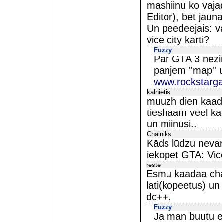
mashiinu ko vaja
Editor), bet jaun
Un peedeejais: va
vice city karti?
Fuzzy
Par GTA 3 nezi
panjem ''map'' 
www.rockstar
kalnietis
muuzh dien kaads 
tieshaam veel ka
un miinusi..
Chainiks
Kāds lūdzu nevar
iekopet GTA: Vi
reste
Esmu kaadaa chat
lati(kopeetus) un
dc++.
Fuzzy
Ja man buutu e