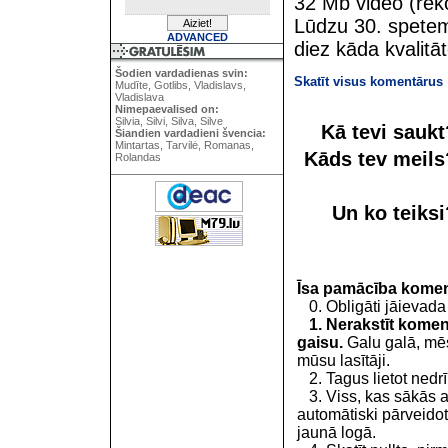
32 Mb video (re
Lūdzu 30. spetemb
ADVANCED
diez kāda kvalit
Šodien vardadienas svin:
Skatīt visus komentārus
Mudīte, Gotlibs, Vladislavs,
Vladislava
Nimepaevalised on:
Silvia, Silvi, Silva, Silve
Kā tevi sauk
Šiandien vardadieni švencia:
Mintartas, Tarvilė, Romanas,
Kāds tev meil
Rolandas
Un ko teiks
Īsa pamācība kome
0. Obligāti jāievada
1. Nerakstīt koment
gaisu.
Galu galā, mēs
mūsu lasītāji.
2. Tagus lietot nedrīk
3. Viss, kas sākās 
automātiski pārveidot
jaunā logā.