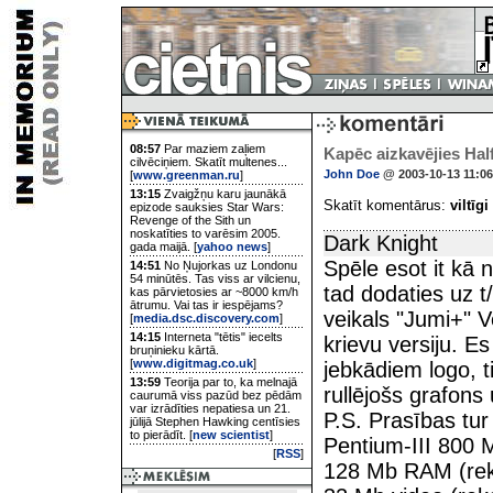
08:57
Par maziem zaļiem
Kapēc aizkavējies Half
cilvēciņiem. Skatīt multenes...
John Doe
@ 2003-10-13 11:06
[
www.greenman.ru
]
13:15
Zvaigžņu karu jaunākā
Skatīt komentārus:
viltīgi
epizode sauksies Star Wars:
Revenge of the Sith un
noskatīties to varēsim 2005.
Dark Knight
gada maijā. [
yahoo news
]
Spēle esot it kā n
14:51
No Ņujorkas uz Londonu
54 minūtēs. Tas viss ar vilcienu,
tad dodaties uz t/
kas pārvietosies ar ~8000 km/h
ātrumu. Vai tas ir iespējams?
veikals "Jumi+" V
[
media.dsc.discovery.com
]
14:15
Interneta "tētis" iecelts
krievu versiju. E
bruņinieku kārtā.
[
www.digitmag.co.uk
]
jebkādiem logo, t
13:59
Teorija par to, ka melnajā
rullējošs grafons
caurumā viss pazūd bez pēdām
var izrādīties nepatiesa un 21.
P.S. Prasības tur 
jūlijā Stephen Hawking centīsies
to pierādīt. [
new scientist
]
Pentium-III 800 
[
RSS
]
128 Mb RAM (re