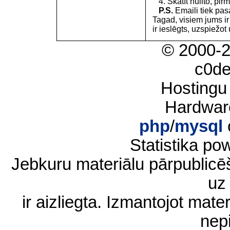
4. Skatīt nullto, pirm
P.S.
Emaili tiek pa
Tagad, visiem jums i
ir ieslēgts, uzspiežot 
© 2000-
c0d
Hostingu
Hardwar
php
/
mysql
Statistika p
Jebkuru materiālu pārpublic
uz 
ir aizliegta. Izmantojot materi
nep