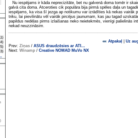
Nu iespējams ir kāda neprecizitāte, bet nu galvenā doma tomēr ir skai
galvā cita doma. Atceroties cik populāra bija pirmā spēles daļa un tagad
iespējams, ka visa šī jezga ap notikumu var izrādīties kā nekas vairāk 
triku, lai pievilinātu vēl vairāk pircējus jaunumam, kas jau tagad uzskatā
papildus nedēļas pirms izlaišanas neko neietekmēs, vienīgi palielinās in
nekad neuzzināsim.
1)
Atpakaļ
|
Uz au
4)
Prev:
Ziņas
/
ASUS draudzēsies ar ATI...
5)
Next:
Winamp
/
Creative NOMAD MuVo NX
3)
..
s
)