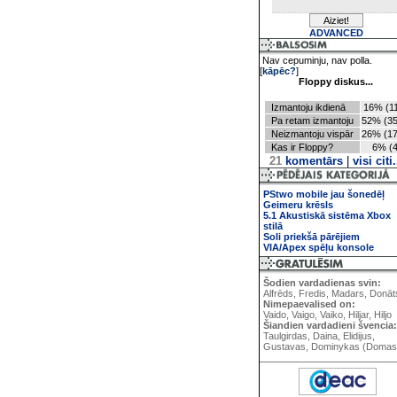
ADVANCED
Nav cepuminju, nav polla.
[
kāpēc?
]
Floppy diskus...
Izmantoju ikdienā
16% (11
Pa retam izmantoju
52% (35
Neizmantoju vispār
26% (17
Kas ir Floppy?
6% (4
21
komentārs
|
visi citi.
PStwo mobile jau šonedēļ
Geimeru krēsls
5.1 Akustiskā sistēma Xbox
stilā
Soli priekšā pārējiem
VIA/Apex spēļu konsole
Šodien vardadienas svin:
Alfrēds, Fredis, Madars, Donāt
Nimepaevalised on:
Vaido, Vaigo, Vaiko, Hiljar, Hiljo
Šiandien vardadieni švencia:
Taulgirdas, Daina, Elidijus,
Gustavas, Dominykas (Domas