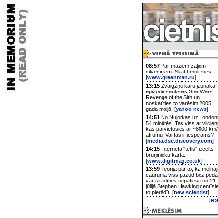
08:57
Par maziem zaļiem
cilvēciņiem. Skatīt multenes...
[
www.greenman.ru
]
13:15
Zvaigžņu karu jaunākā
epizode sauksies Star Wars:
Revenge of the Sith un
noskatīties to varēsim 2005.
gada maijā. [
yahoo news
]
14:51
No Ņujorkas uz London
54 minūtēs. Tas viss ar vilcien
kas pārvietosies ar ~8000 km/
ātrumu. Vai tas ir iespējams?
[
media.dsc.discovery.com
]
14:15
Interneta "tētis" iecelts
bruņinieku kārtā.
[
www.digitmag.co.uk
]
13:59
Teorija par to, ka melnaj
caurumā viss pazūd bez pēd
var izrādīties nepatiesa un 21.
jūlijā Stephen Hawking centīsi
to pierādīt. [
new scientist
]
[
RS