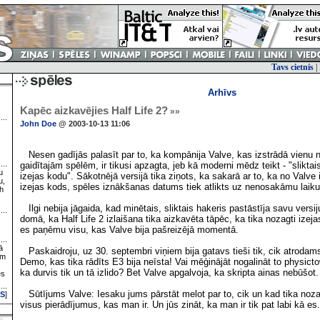
Tavs cietnis
|
Arhīvs
Kapēc aizkavējies Half Life 2?
»»
John Doe
@ 2003-10-13 11:06
Nesen gadījās palasīt par to, ka kompānija Valve, kas izstrādā vienu n
gaidītajām spēlēm, ir tikusi apzagta, jeb kā moderni mēdz teikt - "slikt
u
izejas kodu". Sākotnējā versijā tika ziņots, ka sakarā ar to, ka no Valve 
u,
izejas kods, spēles iznākšanas datums tiek atlikts uz nenosakāmu laiku
h
Ilgi nebija jāgaida, kad minētais, sliktais hakeris pastāstīja savu versij
domā, ka Half Life 2 izlaišana tika aizkavēta tāpēc, ka tika nozagti izeja
es paņēmu visu, kas Valve bija pašreizējā momentā.
ā
Paskaidroju, uz 30. septembri viņiem bija gatavs tieši tik, cik atrodams
ām
Demo, kas tika rādīts E3 bija neīsta! Vai mēģinājāt nogalināt to physict
ka durvis tik un tā izlido? Bet Valve apgalvoja, ka skripta ainas nebūšot.
es
Sūtījums Valve: Iesaku jums pārstāt melot par to, cik un kad tika nozag
S
]
visus pierādījumus, kas man ir. Un jūs zināt, ka man ir tik pat labi kā es.