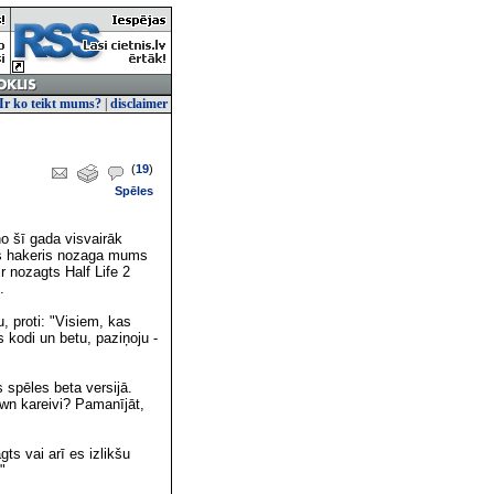
Ir ko teikt mums?
|
disclaimer
(
19
)
Spēles
o šī gada visvairāk
ais hakeris nozaga mums
ir nozagts Half Life 2
.
u, proti: "Visiem, kas
s kodi un betu, paziņoju -
 spēles beta versijā.
own kareivi? Pamanījāt,
ts vai arī es izlikšu
"