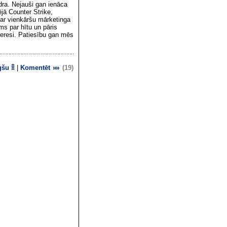
dra. Nejauši gan ienāca
ējā Counter Strike,
par vienkāršu mārketinga
ms par hītu un pāris
teresi. Patiesību gan mēs
gšu
|
Komentēt
(19)